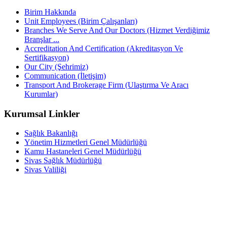
Birim Hakkında
Unit Employees (Birim Çalışanları)
Branches We Serve And Our Doctors (Hizmet Verdiğimiz
Branşlar ...
Accreditation And Certification (Akreditasyon Ve
Sertifikasyon)
Our City (Şehrimiz)
Communication (İletişim)
Transport And Brokerage Firm (Ulaştırma Ve Aracı
Kurumlar)
Kurumsal Linkler
Sağlık Bakanlığı
Yönetim Hizmetleri Genel Müdürlüğü
Kamu Hastaneleri Genel Müdürlüğü
Sivas Sağlık Müdürlüğü
Sivas Valiliği