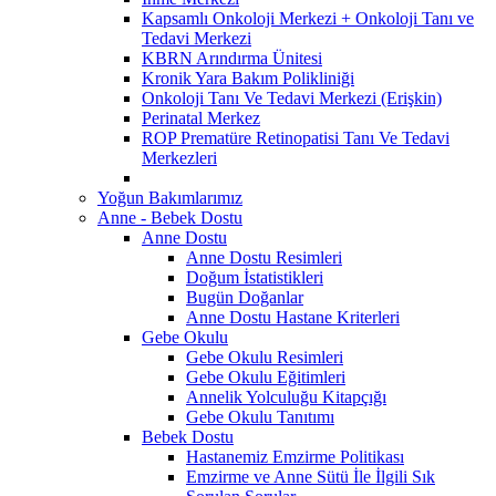
Kapsamlı Onkoloji Merkezi + Onkoloji Tanı ve
Tedavi Merkezi
KBRN Arındırma Ünitesi
Kronik Yara Bakım Polikliniği
Onkoloji Tanı Ve Tedavi Merkezi (Erişkin)
Perinatal Merkez
ROP Prematüre Retinopatisi Tanı Ve Tedavi
Merkezleri
Yoğun Bakımlarımız
Anne - Bebek Dostu
Anne Dostu
Anne Dostu Resimleri
Doğum İstatistikleri
Bugün Doğanlar
Anne Dostu Hastane Kriterleri
Gebe Okulu
Gebe Okulu Resimleri
Gebe Okulu Eğitimleri
Annelik Yolculuğu Kitapçığı
Gebe Okulu Tanıtımı
Bebek Dostu
Hastanemiz Emzirme Politikası
Emzirme ve Anne Sütü İle İlgili Sık