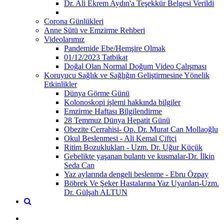
Dr. Ali Ekrem Aydın'a Teşekkür Belgesi Verildi
Corona Günlükleri
Anne Sütü ve Emzirme Rehberi
Videolarımız
Pandemide Ebe/Hemşire Olmak
01/12/2023 Tatbikat
Doğal Olan Normal Doğum Video Çalışması
Koruyucu Sağlık ve Sağlığın Geliştirmesine Yönelik
Etkinlikler
Dünya Görme Günü
Kolonoskopi işlemi hakkında bilgiler
Emzirme Haftası Bilgilendirme
28 Temmuz Dünya Hepatit Günü
Obezite Cerrahisi- Op. Dr. Murat Can Mollaoğlu
Okul Beslenmesi - Ali Kemal Çiftçi
Ritim Bozuklukları - Uzm. Dr. Uğur Küçük
Gebelikte yaşanan bulantı ve kusmalar-Dr. İlkin
Seda Can
Yaz aylarında dengeli beslenme - Ebru Özpay
Böbrek Ve Şeker Hastalarına Yaz Uyarıları-Uzm.
Dr. Gülşah ALTUN