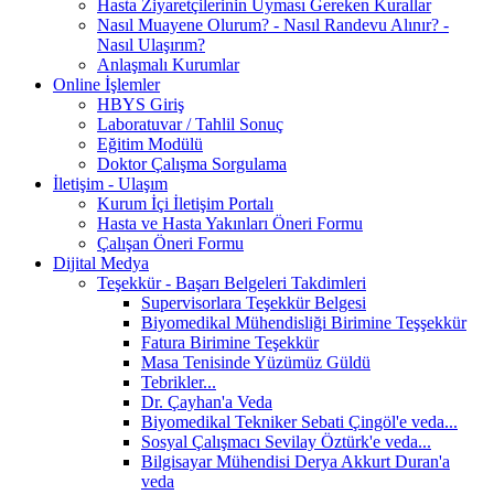
Hasta Ziyaretçilerinin Uyması Gereken Kurallar
Nasıl Muayene Olurum? - Nasıl Randevu Alınır? -
Nasıl Ulaşırım?
Anlaşmalı Kurumlar
Online İşlemler
HBYS Giriş
Laboratuvar / Tahlil Sonuç
Eğitim Modülü
Doktor Çalışma Sorgulama
İletişim - Ulaşım
Kurum İçi İletişim Portalı
Hasta ve Hasta Yakınları Öneri Formu
Çalışan Öneri Formu
Dijital Medya
Teşekkür - Başarı Belgeleri Takdimleri
Supervisorlara Teşekkür Belgesi
Biyomedikal Mühendisliği Birimine Teşşekkür
Fatura Birimine Teşekkür
Masa Tenisinde Yüzümüz Güldü
Tebrikler...
Dr. Çayhan'a Veda
Biyomedikal Tekniker Sebati Çingöl'e veda...
Sosyal Çalışmacı Sevilay Öztürk'e veda...
Bilgisayar Mühendisi Derya Akkurt Duran'a
veda