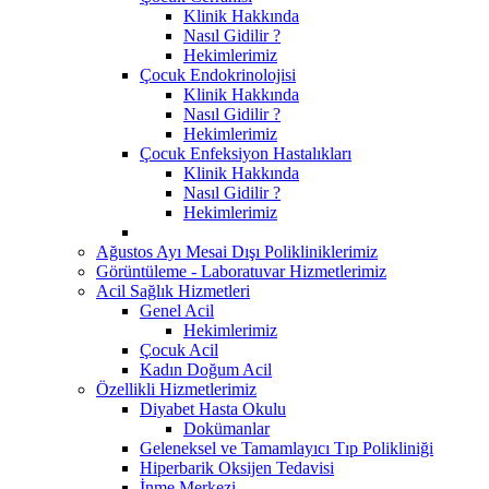
Klinik Hakkında
Nasıl Gidilir ?
Hekimlerimiz
Çocuk Endokrinolojisi
Klinik Hakkında
Nasıl Gidilir ?
Hekimlerimiz
Çocuk Enfeksiyon Hastalıkları
Klinik Hakkında
Nasıl Gidilir ?
Hekimlerimiz
Ağustos Ayı Mesai Dışı Polikliniklerimiz
Görüntüleme - Laboratuvar Hizmetlerimiz
Acil Sağlık Hizmetleri
Genel Acil
Hekimlerimiz
Çocuk Acil
Kadın Doğum Acil
Özellikli Hizmetlerimiz
Diyabet Hasta Okulu
Dokümanlar
Geleneksel ve Tamamlayıcı Tıp Polikliniği
Hiperbarik Oksijen Tedavisi
İnme Merkezi