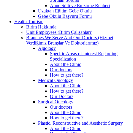
Sorulan Sorular
Anne Sütü ve Emzirme Rehberi
Uzaktan Eğitim Gebe Okulu
Gebe Okulu Başvuru Formu
Health Tourism
Birim Hakkında
Unit Employees (Birim Çalışanları)
Branches We Serve And Our Doctors (Hizmet
Verdiğimiz Branşlar Ve Doktorlarımız)
Algology
Specific Areas of Interest Regarding
Specialization
About the Clinic
Our doctors
How to get there?
Medical Oncology
About the Clinic
How to get there?
Our Doctors
Surgical Oncology
Our doctors
About the Clinic
How to get there?
Plastic, Reconstructive and Aesthetic Surgery
About the Clinic