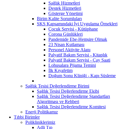
Sağlık Hizmetleri
Destek Hizmetleri
Gösterge Yönetimi
Birim Kalite Sorumluları
SKS Kapsamındaki İyi Uygulama Örnekleri
Çocuk Servisi - Kütüphane
Corona Günlükleri
Pandemide Ebe-Hemşire Olmak
23 Nisan Kutlaması
Personel Aktivite Alanı
Palyatif Bakım Servisi - Kitaplık
Palyatif Bakım Servisi - Çay Saati
Lohusalara Pijama Temini
İlk Kıyafetim
Doğum Sonu Kliniği - Kapı Süsleme
Sağlık Tesisi Değerlendirme Birimi
Sağlık Tesisi Değerlendirme Ekibi
Sağlık Tesisi Değerlendirme Standartları
Algoritması ve Rehberi
Sağlık Tesisi Değerlendirme Komitesi
Enerji Politikamız
Tıbbi Birimler
Polikliniklerimiz
Adli Tıp