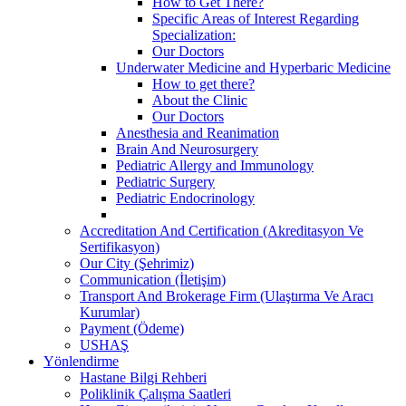
How to Get There?
Specific Areas of Interest Regarding
Specialization:
Our Doctors
Underwater Medicine and Hyperbaric Medicine
How to get there?
About the Clinic
Our Doctors
Anesthesia and Reanimation
Brain And Neurosurgery
Pediatric Allergy and Immunology
Pediatric Surgery
Pediatric Endocrinology
Accreditation And Certification (Akreditasyon Ve
Sertifikasyon)
Our City (Şehrimiz)
Communication (İletişim)
Transport And Brokerage Firm (Ulaştırma Ve Aracı
Kurumlar)
Payment (Ödeme)
USHAŞ
Yönlendirme
Hastane Bilgi Rehberi
Poliklinik Çalışma Saatleri