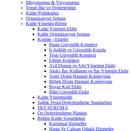
Misyonumuz & Vizyonumuz
Temel İlke ve Değerlerimiz
Kalite Politikamız
Organizasyon Şeması
Kalite Yönetim Birimi
Kalite Yönetim Ekibi
Kalite Organizasyon Şeması
Komite - Ekipler
Hasta Güvenliği Komitesi
İş Sağlığı ve Güvenliği Kurulu
Tesis Güvenliği Komitesi
Eğitim Komitesi
Acil Durum ve Afet Yönetimi Ekibi
Akılcı İlaç Kullanım ve İlaç Yönetim Ekibi
Anne Dostu Hastane Komisyonu
Bebek Dostu Hastane Komisyonu
Beyaz Kod Ekibi
Bilgi Güvenliği Ekibi
Kalite Yönetmeliği
Sağlık Tesisi Değerlendirme Standartları
SKS SÜRÜM 6
Öz Değerlendirme Planları
Bölüm Kalite Sorumluları
Kurumsal Hizmetler
Hasta Ve Çalışan Odaklı Hizmetler