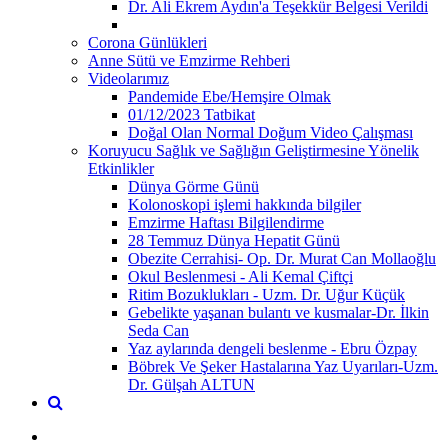
Dr. Ali Ekrem Aydın'a Teşekkür Belgesi Verildi
Corona Günlükleri
Anne Sütü ve Emzirme Rehberi
Videolarımız
Pandemide Ebe/Hemşire Olmak
01/12/2023 Tatbikat
Doğal Olan Normal Doğum Video Çalışması
Koruyucu Sağlık ve Sağlığın Geliştirmesine Yönelik
Etkinlikler
Dünya Görme Günü
Kolonoskopi işlemi hakkında bilgiler
Emzirme Haftası Bilgilendirme
28 Temmuz Dünya Hepatit Günü
Obezite Cerrahisi- Op. Dr. Murat Can Mollaoğlu
Okul Beslenmesi - Ali Kemal Çiftçi
Ritim Bozuklukları - Uzm. Dr. Uğur Küçük
Gebelikte yaşanan bulantı ve kusmalar-Dr. İlkin
Seda Can
Yaz aylarında dengeli beslenme - Ebru Özpay
Böbrek Ve Şeker Hastalarına Yaz Uyarıları-Uzm.
Dr. Gülşah ALTUN