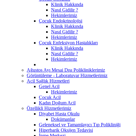
Klinik Hakkında
Nasıl Gidilir ?
Hekimlerimiz
Çocuk Endokrinolojisi
Klinik Hakkında
Nasıl Gidilir ?
Hekimlerimiz
Çocuk Enfeksiyon Hastalıkları
Klinik Hakkında
Nasıl Gidilir ?
Hekimlerimiz
Ağustos Ayı Mesai Dışı Polikliniklerimiz
Görüntüleme - Laboratuvar Hizmetlerimiz
Acil Sağlık Hizmetleri
Genel Acil
Hekimlerimiz
Çocuk Acil
Kadın Doğum Acil
Özellikli Hizmetlerimiz
Diyabet Hasta Okulu
Dokümanlar
Geleneksel ve Tamamlayıcı Tıp Polikliniği
Hiperbarik Oksijen Tedavisi
İnme Merkezi