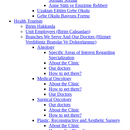
Sorulan Sorular
Anne Sütü ve Emzirme Rehberi
Uzaktan Eğitim Gebe Okulu
Gebe Okulu Başvuru Formu
Health Tourism
Birim Hakkında
Unit Employees (Birim Çalışanları)
Branches We Serve And Our Doctors (Hizmet
Verdiğimiz Branşlar Ve Doktorlarımız)
Algology
Specific Areas of Interest Regarding
Specialization
About the Clinic
Our doctors
How to get there?
Medical Oncology
About the Clinic
How to get there?
Our Doctors
Surgical Oncology
Our doctors
About the Clinic
How to get there?
Plastic, Reconstructive and Aesthetic Surgery
About the Clinic