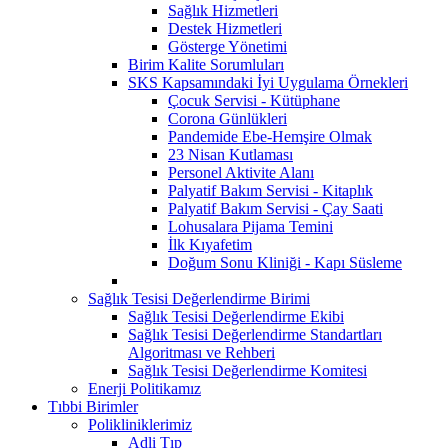
Sağlık Hizmetleri
Destek Hizmetleri
Gösterge Yönetimi
Birim Kalite Sorumluları
SKS Kapsamındaki İyi Uygulama Örnekleri
Çocuk Servisi - Kütüphane
Corona Günlükleri
Pandemide Ebe-Hemşire Olmak
23 Nisan Kutlaması
Personel Aktivite Alanı
Palyatif Bakım Servisi - Kitaplık
Palyatif Bakım Servisi - Çay Saati
Lohusalara Pijama Temini
İlk Kıyafetim
Doğum Sonu Kliniği - Kapı Süsleme
Sağlık Tesisi Değerlendirme Birimi
Sağlık Tesisi Değerlendirme Ekibi
Sağlık Tesisi Değerlendirme Standartları
Algoritması ve Rehberi
Sağlık Tesisi Değerlendirme Komitesi
Enerji Politikamız
Tıbbi Birimler
Polikliniklerimiz
Adli Tıp