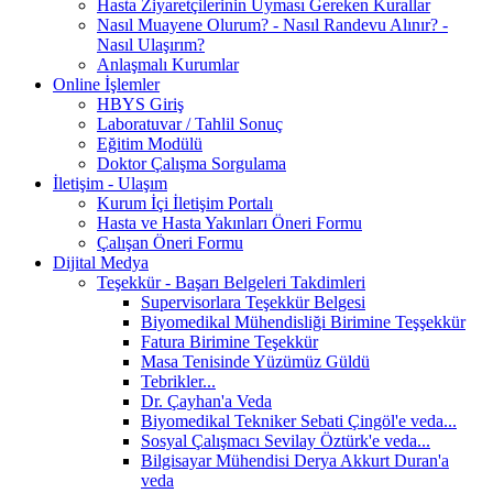
Hasta Ziyaretçilerinin Uyması Gereken Kurallar
Nasıl Muayene Olurum? - Nasıl Randevu Alınır? -
Nasıl Ulaşırım?
Anlaşmalı Kurumlar
Online İşlemler
HBYS Giriş
Laboratuvar / Tahlil Sonuç
Eğitim Modülü
Doktor Çalışma Sorgulama
İletişim - Ulaşım
Kurum İçi İletişim Portalı
Hasta ve Hasta Yakınları Öneri Formu
Çalışan Öneri Formu
Dijital Medya
Teşekkür - Başarı Belgeleri Takdimleri
Supervisorlara Teşekkür Belgesi
Biyomedikal Mühendisliği Birimine Teşşekkür
Fatura Birimine Teşekkür
Masa Tenisinde Yüzümüz Güldü
Tebrikler...
Dr. Çayhan'a Veda
Biyomedikal Tekniker Sebati Çingöl'e veda...
Sosyal Çalışmacı Sevilay Öztürk'e veda...
Bilgisayar Mühendisi Derya Akkurt Duran'a
veda