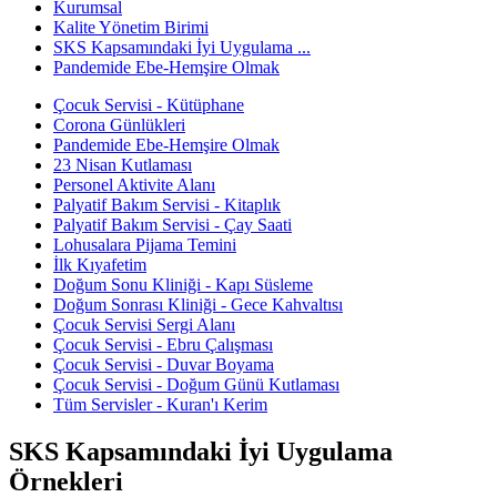
Kurumsal
Kalite Yönetim Birimi
SKS Kapsamındaki İyi Uygulama ...
Pandemide Ebe-Hemşire Olmak
Çocuk Servisi - Kütüphane
Corona Günlükleri
Pandemide Ebe-Hemşire Olmak
23 Nisan Kutlaması
Personel Aktivite Alanı
Palyatif Bakım Servisi - Kitaplık
Palyatif Bakım Servisi - Çay Saati
Lohusalara Pijama Temini
İlk Kıyafetim
Doğum Sonu Kliniği - Kapı Süsleme
Doğum Sonrası Kliniği - Gece Kahvaltısı
Çocuk Servisi Sergi Alanı
Çocuk Servisi - Ebru Çalışması
Çocuk Servisi - Duvar Boyama
Çocuk Servisi - Doğum Günü Kutlaması
Tüm Servisler - Kuran'ı Kerim
SKS Kapsamındaki İyi Uygulama
Örnekleri