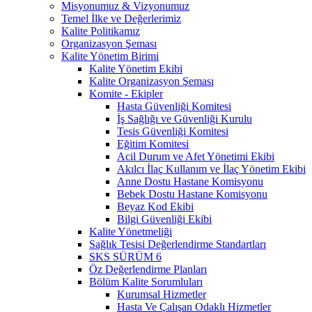
Misyonumuz & Vizyonumuz
Temel İlke ve Değerlerimiz
Kalite Politikamız
Organizasyon Şeması
Kalite Yönetim Birimi
Kalite Yönetim Ekibi
Kalite Organizasyon Şeması
Komite - Ekipler
Hasta Güvenliği Komitesi
İş Sağlığı ve Güvenliği Kurulu
Tesis Güvenliği Komitesi
Eğitim Komitesi
Acil Durum ve Afet Yönetimi Ekibi
Akılcı İlaç Kullanım ve İlaç Yönetim Ekibi
Anne Dostu Hastane Komisyonu
Bebek Dostu Hastane Komisyonu
Beyaz Kod Ekibi
Bilgi Güvenliği Ekibi
Kalite Yönetmeliği
Sağlık Tesisi Değerlendirme Standartları
SKS SÜRÜM 6
Öz Değerlendirme Planları
Bölüm Kalite Sorumluları
Kurumsal Hizmetler
Hasta Ve Çalışan Odaklı Hizmetler