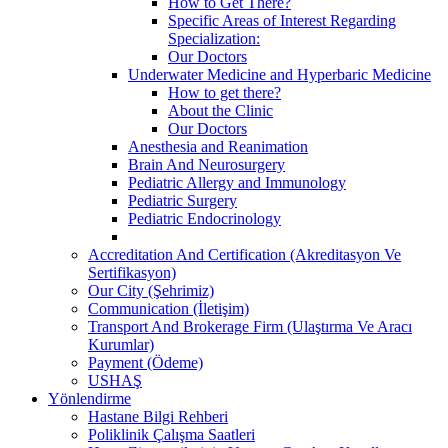
How to Get There?
Specific Areas of Interest Regarding
Specialization:
Our Doctors
Underwater Medicine and Hyperbaric Medicine
How to get there?
About the Clinic
Our Doctors
Anesthesia and Reanimation
Brain And Neurosurgery
Pediatric Allergy and Immunology
Pediatric Surgery
Pediatric Endocrinology
Accreditation And Certification (Akreditasyon Ve
Sertifikasyon)
Our City (Şehrimiz)
Communication (İletişim)
Transport And Brokerage Firm (Ulaştırma Ve Aracı
Kurumlar)
Payment (Ödeme)
USHAŞ
Yönlendirme
Hastane Bilgi Rehberi
Poliklinik Çalışma Saatleri