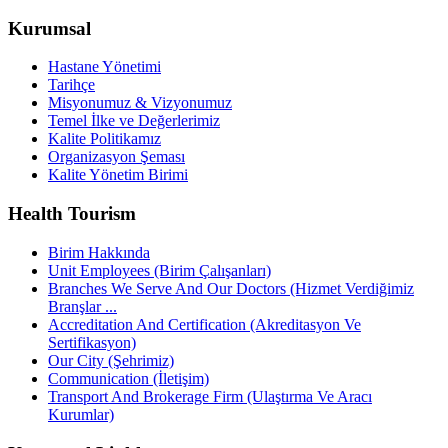
Kurumsal
Hastane Yönetimi
Tarihçe
Misyonumuz & Vizyonumuz
Temel İlke ve Değerlerimiz
Kalite Politikamız
Organizasyon Şeması
Kalite Yönetim Birimi
Health Tourism
Birim Hakkında
Unit Employees (Birim Çalışanları)
Branches We Serve And Our Doctors (Hizmet Verdiğimiz
Branşlar ...
Accreditation And Certification (Akreditasyon Ve
Sertifikasyon)
Our City (Şehrimiz)
Communication (İletişim)
Transport And Brokerage Firm (Ulaştırma Ve Aracı
Kurumlar)