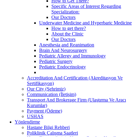
How to Get There?
Specific Areas of Interest Regarding
Specialization:
Our Doctors
Underwater Medicine and Hyperbaric Medicine
How to get there?
About the Clinic
Our Doctors
Anesthesia and Reanimation
Brain And Neurosurgery
Pediatric Allergy and Immunology
Pediatric Surgery
Pediatric Endocrinology
Accreditation And Certification (Akreditasyon Ve
Sertifikasyon)
Our City (Şehrimiz)
Communication (İletişim)
Transport And Brokerage Firm (Ulaştırma Ve Aracı
Kurumlar)
Payment (Ödeme)
USHAŞ
Yönlendirme
Hastane Bilgi Rehberi
Poliklinik Çalışma Saatleri