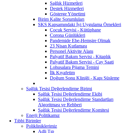
Sağlık Hizmetleri
Destek Hizmetleri
Gösterge Yönetimi
Birim Kalite Sorumluları
SKS Kapsamındaki İyi Uygulama Örnekleri
Çocuk Servisi - Kütüphane
Corona Günlükleri
Pandemide Ebe-Hemşire Olmak
23 Nisan Kutlaması
Personel Aktivite Alanı
Palyatif Bakım Servisi - Kitaplık
Palyatif Bakım Servisi - Çay Saati
Lohusalara Pijama Temini
İlk Kıyafetim
Doğum Sonu Kliniği - Kapı Süsleme
Sağlık Tesisi Değerlendirme Birimi
Sağlık Tesisi Değerlendirme Ekibi
Sağlık Tesisi Değerlendirme Standartları
Algoritması ve Rehberi
Sağlık Tesisi Değerlendirme Komitesi
Enerji Politikamız
Tıbbi Birimler
Polikliniklerimiz
Adli Tıp