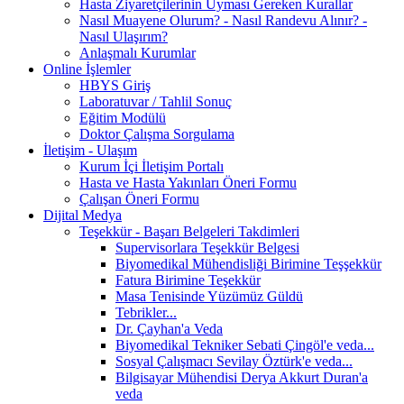
Hasta Ziyaretçilerinin Uyması Gereken Kurallar
Nasıl Muayene Olurum? - Nasıl Randevu Alınır? -
Nasıl Ulaşırım?
Anlaşmalı Kurumlar
Online İşlemler
HBYS Giriş
Laboratuvar / Tahlil Sonuç
Eğitim Modülü
Doktor Çalışma Sorgulama
İletişim - Ulaşım
Kurum İçi İletişim Portalı
Hasta ve Hasta Yakınları Öneri Formu
Çalışan Öneri Formu
Dijital Medya
Teşekkür - Başarı Belgeleri Takdimleri
Supervisorlara Teşekkür Belgesi
Biyomedikal Mühendisliği Birimine Teşşekkür
Fatura Birimine Teşekkür
Masa Tenisinde Yüzümüz Güldü
Tebrikler...
Dr. Çayhan'a Veda
Biyomedikal Tekniker Sebati Çingöl'e veda...
Sosyal Çalışmacı Sevilay Öztürk'e veda...
Bilgisayar Mühendisi Derya Akkurt Duran'a
veda