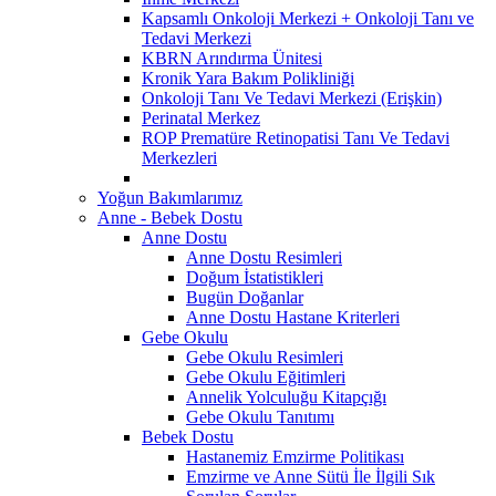
Kapsamlı Onkoloji Merkezi + Onkoloji Tanı ve
Tedavi Merkezi
KBRN Arındırma Ünitesi
Kronik Yara Bakım Polikliniği
Onkoloji Tanı Ve Tedavi Merkezi (Erişkin)
Perinatal Merkez
ROP Prematüre Retinopatisi Tanı Ve Tedavi
Merkezleri
Yoğun Bakımlarımız
Anne - Bebek Dostu
Anne Dostu
Anne Dostu Resimleri
Doğum İstatistikleri
Bugün Doğanlar
Anne Dostu Hastane Kriterleri
Gebe Okulu
Gebe Okulu Resimleri
Gebe Okulu Eğitimleri
Annelik Yolculuğu Kitapçığı
Gebe Okulu Tanıtımı
Bebek Dostu
Hastanemiz Emzirme Politikası
Emzirme ve Anne Sütü İle İlgili Sık