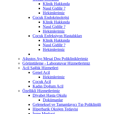
Klinik Hakkında
Nasıl Gidilir ?
Hekimlerimiz
Çocuk Endokrinolojisi
Klinik Hakkında
Nasıl Gidilir ?
Hekimlerimiz
Çocuk Enfeksiyon Hastalıkları
Klinik Hakkında
Nasıl Gidilir ?
Hekimlerimiz
Ağustos Ayı Mesai Dışı Polikliniklerimiz
Görüntüleme - Laboratuvar Hizmetlerimiz
Acil Sağlık Hizmetleri
Genel Acil
Hekimlerimiz
Çocuk Acil
Kadın Doğum Acil
Özellikli Hizmetlerimiz
Diyabet Hasta Okulu
Dokümanlar
Geleneksel ve Tamamlayıcı Tıp Polikliniği
Hiperbarik Oksijen Tedavisi
İnme Merkezi