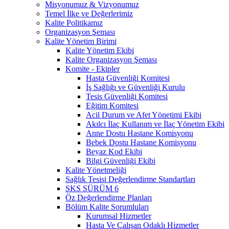
Misyonumuz & Vizyonumuz
Temel İlke ve Değerlerimiz
Kalite Politikamız
Organizasyon Şeması
Kalite Yönetim Birimi
Kalite Yönetim Ekibi
Kalite Organizasyon Şeması
Komite - Ekipler
Hasta Güvenliği Komitesi
İş Sağlığı ve Güvenliği Kurulu
Tesis Güvenliği Komitesi
Eğitim Komitesi
Acil Durum ve Afet Yönetimi Ekibi
Akılcı İlaç Kullanım ve İlaç Yönetim Ekibi
Anne Dostu Hastane Komisyonu
Bebek Dostu Hastane Komisyonu
Beyaz Kod Ekibi
Bilgi Güvenliği Ekibi
Kalite Yönetmeliği
Sağlık Tesisi Değerlendirme Standartları
SKS SÜRÜM 6
Öz Değerlendirme Planları
Bölüm Kalite Sorumluları
Kurumsal Hizmetler
Hasta Ve Çalışan Odaklı Hizmetler