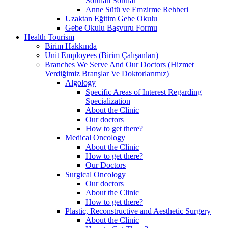
Sorulan Sorular
Anne Sütü ve Emzirme Rehberi
Uzaktan Eğitim Gebe Okulu
Gebe Okulu Başvuru Formu
Health Tourism
Birim Hakkında
Unit Employees (Birim Çalışanları)
Branches We Serve And Our Doctors (Hizmet
Verdiğimiz Branşlar Ve Doktorlarımız)
Algology
Specific Areas of Interest Regarding
Specialization
About the Clinic
Our doctors
How to get there?
Medical Oncology
About the Clinic
How to get there?
Our Doctors
Surgical Oncology
Our doctors
About the Clinic
How to get there?
Plastic, Reconstructive and Aesthetic Surgery
About the Clinic