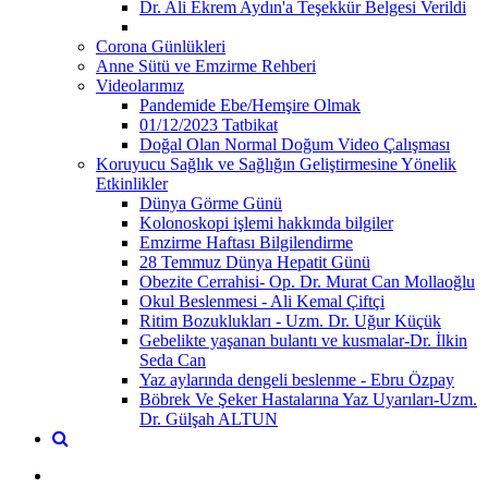
Dr. Ali Ekrem Aydın'a Teşekkür Belgesi Verildi
Corona Günlükleri
Anne Sütü ve Emzirme Rehberi
Videolarımız
Pandemide Ebe/Hemşire Olmak
01/12/2023 Tatbikat
Doğal Olan Normal Doğum Video Çalışması
Koruyucu Sağlık ve Sağlığın Geliştirmesine Yönelik
Etkinlikler
Dünya Görme Günü
Kolonoskopi işlemi hakkında bilgiler
Emzirme Haftası Bilgilendirme
28 Temmuz Dünya Hepatit Günü
Obezite Cerrahisi- Op. Dr. Murat Can Mollaoğlu
Okul Beslenmesi - Ali Kemal Çiftçi
Ritim Bozuklukları - Uzm. Dr. Uğur Küçük
Gebelikte yaşanan bulantı ve kusmalar-Dr. İlkin
Seda Can
Yaz aylarında dengeli beslenme - Ebru Özpay
Böbrek Ve Şeker Hastalarına Yaz Uyarıları-Uzm.
Dr. Gülşah ALTUN