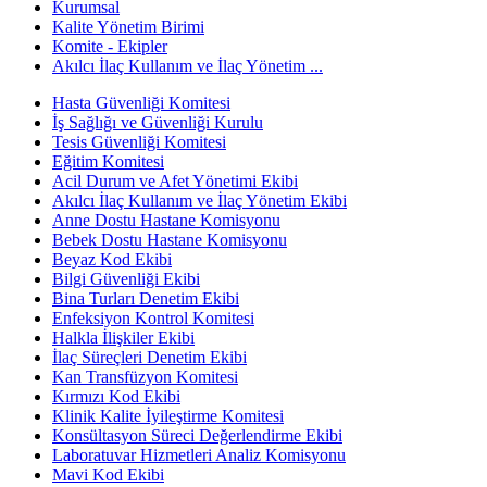
Kurumsal
Kalite Yönetim Birimi
Komite - Ekipler
Akılcı İlaç Kullanım ve İlaç Yönetim ...
Hasta Güvenliği Komitesi
İş Sağlığı ve Güvenliği Kurulu
Tesis Güvenliği Komitesi
Eğitim Komitesi
Acil Durum ve Afet Yönetimi Ekibi
Akılcı İlaç Kullanım ve İlaç Yönetim Ekibi
Anne Dostu Hastane Komisyonu
Bebek Dostu Hastane Komisyonu
Beyaz Kod Ekibi
Bilgi Güvenliği Ekibi
Bina Turları Denetim Ekibi
Enfeksiyon Kontrol Komitesi
Halkla İlişkiler Ekibi
İlaç Süreçleri Denetim Ekibi
Kan Transfüzyon Komitesi
Kırmızı Kod Ekibi
Klinik Kalite İyileştirme Komitesi
Konsültasyon Süreci Değerlendirme Ekibi
Laboratuvar Hizmetleri Analiz Komisyonu
Mavi Kod Ekibi