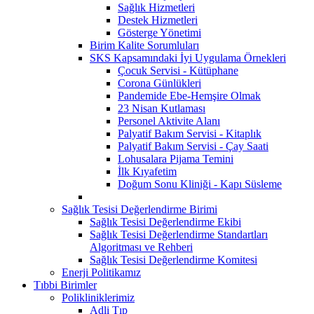
Sağlık Hizmetleri
Destek Hizmetleri
Gösterge Yönetimi
Birim Kalite Sorumluları
SKS Kapsamındaki İyi Uygulama Örnekleri
Çocuk Servisi - Kütüphane
Corona Günlükleri
Pandemide Ebe-Hemşire Olmak
23 Nisan Kutlaması
Personel Aktivite Alanı
Palyatif Bakım Servisi - Kitaplık
Palyatif Bakım Servisi - Çay Saati
Lohusalara Pijama Temini
İlk Kıyafetim
Doğum Sonu Kliniği - Kapı Süsleme
Sağlık Tesisi Değerlendirme Birimi
Sağlık Tesisi Değerlendirme Ekibi
Sağlık Tesisi Değerlendirme Standartları
Algoritması ve Rehberi
Sağlık Tesisi Değerlendirme Komitesi
Enerji Politikamız
Tıbbi Birimler
Polikliniklerimiz
Adli Tıp