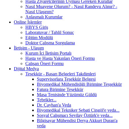
Hasta Ziyaretçilerinin Uyması Gereken Kurallar
Nasıl Muayene Olurum? - Nasıl Randevu Alınır? -
Nasıl Ulaşırım?
Anlaşmalı Kurumlar
Online İşlemler
HBYS Giriş
Laboratuvar / Tahlil Sonuç
Eğitim Modülü
Doktor Çalışma Sorgulama
İletişim - Ulaşım
Kurum İçi İletişim Portalı
Hasta ve Hasta Yakınları Öneri Formu
Çalışan Öneri Formu
Dijital Medya
Teşekkür - Başarı Belgeleri Takdimleri
Supervisorlara Teşekkür Belgesi
Biyomedikal Mühendisliği Birimine Teşşekkür
Fatura Birimine Teşekkür
Masa Tenisinde Yüzümüz Güldü
Tebrikler...
Dr. Çayhan'a Veda
Biyomedikal Tekniker Sebati Çingöl'e veda...
Sosyal Çalışmacı Sevilay Öztürk'e veda...
Bilgisayar Mühendisi Derya Akkurt Duran'a
veda