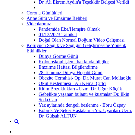
Dr. Ali Ekrem Aydın'a Teşekkür Belgesi Verildi
Corona Günlükleri
Anne Sütü ve Emzirme Rehberi
Videolarımız
Pandemide Ebe/Hemşire Olmak
01/12/2023 Tatbikat
Doğal Olan Normal Doğum Video Çalışması
Koruyucu Sağlık ve Sağlığın Geliştirmesine Yönelik
Etkinlikler
Dünya Görme Günü
Kolonoskopi işlemi hakkında bilgiler
Emzirme Haftası Bilgilendirme
28 Temmuz Dünya Hepatit Günü
Obezite Cerrahisi- Op. Dr. Murat Can Mollaoğlu
Okul Beslenmesi - Ali Kemal Çiftçi
Ritim Bozuklukları - Uzm. Dr. Uğur Küçük
Gebelikte yaşanan bulantı ve kusmalar-Dr. İlkin
Seda Can
Yaz aylarında dengeli beslenme - Ebru Özpay
Böbrek Ve Şeker Hastalarına Yaz Uyarıları-Uzm.
Dr. Gülşah ALTUN