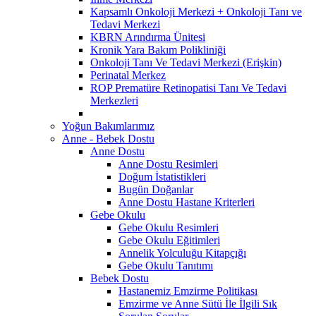
Kapsamlı Onkoloji Merkezi + Onkoloji Tanı ve
Tedavi Merkezi
KBRN Arındırma Ünitesi
Kronik Yara Bakım Polikliniği
Onkoloji Tanı Ve Tedavi Merkezi (Erişkin)
Perinatal Merkez
ROP Prematüre Retinopatisi Tanı Ve Tedavi
Merkezleri
Yoğun Bakımlarımız
Anne - Bebek Dostu
Anne Dostu
Anne Dostu Resimleri
Doğum İstatistikleri
Bugün Doğanlar
Anne Dostu Hastane Kriterleri
Gebe Okulu
Gebe Okulu Resimleri
Gebe Okulu Eğitimleri
Annelik Yolculuğu Kitapçığı
Gebe Okulu Tanıtımı
Bebek Dostu
Hastanemiz Emzirme Politikası
Emzirme ve Anne Sütü İle İlgili Sık