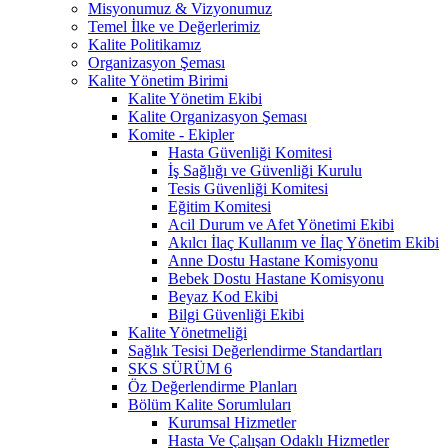
Misyonumuz & Vizyonumuz
Temel İlke ve Değerlerimiz
Kalite Politikamız
Organizasyon Şeması
Kalite Yönetim Birimi
Kalite Yönetim Ekibi
Kalite Organizasyon Şeması
Komite - Ekipler
Hasta Güvenliği Komitesi
İş Sağlığı ve Güvenliği Kurulu
Tesis Güvenliği Komitesi
Eğitim Komitesi
Acil Durum ve Afet Yönetimi Ekibi
Akılcı İlaç Kullanım ve İlaç Yönetim Ekibi
Anne Dostu Hastane Komisyonu
Bebek Dostu Hastane Komisyonu
Beyaz Kod Ekibi
Bilgi Güvenliği Ekibi
Kalite Yönetmeliği
Sağlık Tesisi Değerlendirme Standartları
SKS SÜRÜM 6
Öz Değerlendirme Planları
Bölüm Kalite Sorumluları
Kurumsal Hizmetler
Hasta Ve Çalışan Odaklı Hizmetler