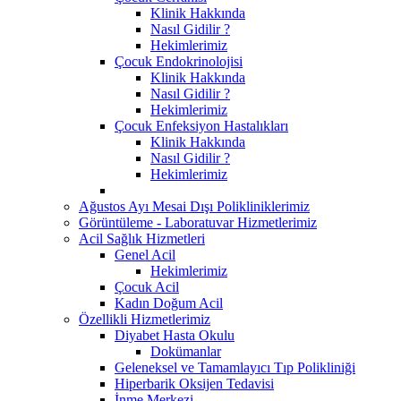
Klinik Hakkında
Nasıl Gidilir ?
Hekimlerimiz
Çocuk Endokrinolojisi
Klinik Hakkında
Nasıl Gidilir ?
Hekimlerimiz
Çocuk Enfeksiyon Hastalıkları
Klinik Hakkında
Nasıl Gidilir ?
Hekimlerimiz
Ağustos Ayı Mesai Dışı Polikliniklerimiz
Görüntüleme - Laboratuvar Hizmetlerimiz
Acil Sağlık Hizmetleri
Genel Acil
Hekimlerimiz
Çocuk Acil
Kadın Doğum Acil
Özellikli Hizmetlerimiz
Diyabet Hasta Okulu
Dokümanlar
Geleneksel ve Tamamlayıcı Tıp Polikliniği
Hiperbarik Oksijen Tedavisi
İnme Merkezi