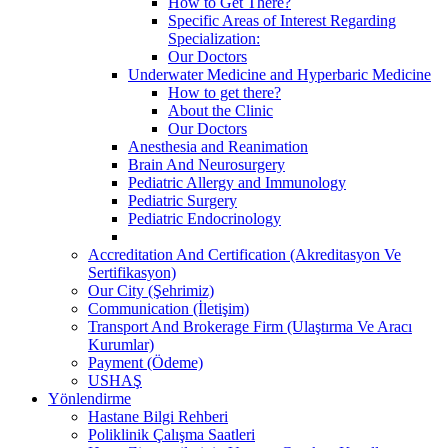
How to Get There?
Specific Areas of Interest Regarding
Specialization:
Our Doctors
Underwater Medicine and Hyperbaric Medicine
How to get there?
About the Clinic
Our Doctors
Anesthesia and Reanimation
Brain And Neurosurgery
Pediatric Allergy and Immunology
Pediatric Surgery
Pediatric Endocrinology
Accreditation And Certification (Akreditasyon Ve
Sertifikasyon)
Our City (Şehrimiz)
Communication (İletişim)
Transport And Brokerage Firm (Ulaştırma Ve Aracı
Kurumlar)
Payment (Ödeme)
USHAŞ
Yönlendirme
Hastane Bilgi Rehberi
Poliklinik Çalışma Saatleri