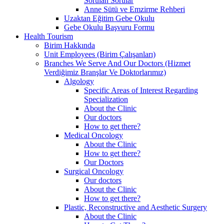
Sorulan Sorular
Anne Sütü ve Emzirme Rehberi
Uzaktan Eğitim Gebe Okulu
Gebe Okulu Başvuru Formu
Health Tourism
Birim Hakkında
Unit Employees (Birim Çalışanları)
Branches We Serve And Our Doctors (Hizmet
Verdiğimiz Branşlar Ve Doktorlarımız)
Algology
Specific Areas of Interest Regarding
Specialization
About the Clinic
Our doctors
How to get there?
Medical Oncology
About the Clinic
How to get there?
Our Doctors
Surgical Oncology
Our doctors
About the Clinic
How to get there?
Plastic, Reconstructive and Aesthetic Surgery
About the Clinic