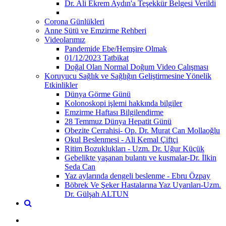
Dr. Ali Ekrem Aydın'a Teşekkür Belgesi Verildi
Corona Günlükleri
Anne Sütü ve Emzirme Rehberi
Videolarımız
Pandemide Ebe/Hemşire Olmak
01/12/2023 Tatbikat
Doğal Olan Normal Doğum Video Çalışması
Koruyucu Sağlık ve Sağlığın Geliştirmesine Yönelik
Etkinlikler
Dünya Görme Günü
Kolonoskopi işlemi hakkında bilgiler
Emzirme Haftası Bilgilendirme
28 Temmuz Dünya Hepatit Günü
Obezite Cerrahisi- Op. Dr. Murat Can Mollaoğlu
Okul Beslenmesi - Ali Kemal Çiftçi
Ritim Bozuklukları - Uzm. Dr. Uğur Küçük
Gebelikte yaşanan bulantı ve kusmalar-Dr. İlkin
Seda Can
Yaz aylarında dengeli beslenme - Ebru Özpay
Böbrek Ve Şeker Hastalarına Yaz Uyarıları-Uzm.
Dr. Gülşah ALTUN