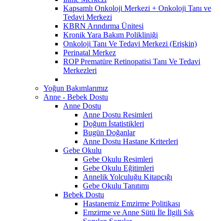
Kapsamlı Onkoloji Merkezi + Onkoloji Tanı ve
Tedavi Merkezi
KBRN Arındırma Ünitesi
Kronik Yara Bakım Polikliniği
Onkoloji Tanı Ve Tedavi Merkezi (Erişkin)
Perinatal Merkez
ROP Prematüre Retinopatisi Tanı Ve Tedavi
Merkezleri
Yoğun Bakımlarımız
Anne - Bebek Dostu
Anne Dostu
Anne Dostu Resimleri
Doğum İstatistikleri
Bugün Doğanlar
Anne Dostu Hastane Kriterleri
Gebe Okulu
Gebe Okulu Resimleri
Gebe Okulu Eğitimleri
Annelik Yolculuğu Kitapçığı
Gebe Okulu Tanıtımı
Bebek Dostu
Hastanemiz Emzirme Politikası
Emzirme ve Anne Sütü İle İlgili Sık