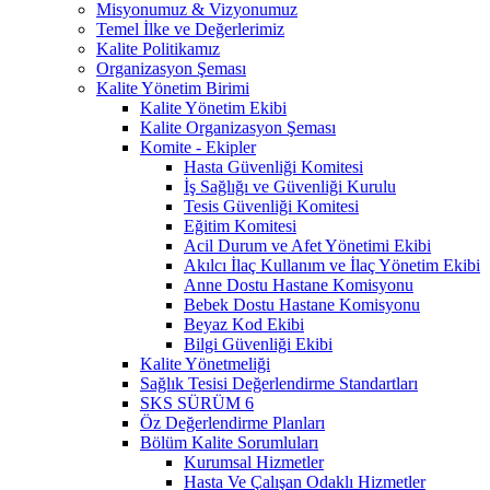
Misyonumuz & Vizyonumuz
Temel İlke ve Değerlerimiz
Kalite Politikamız
Organizasyon Şeması
Kalite Yönetim Birimi
Kalite Yönetim Ekibi
Kalite Organizasyon Şeması
Komite - Ekipler
Hasta Güvenliği Komitesi
İş Sağlığı ve Güvenliği Kurulu
Tesis Güvenliği Komitesi
Eğitim Komitesi
Acil Durum ve Afet Yönetimi Ekibi
Akılcı İlaç Kullanım ve İlaç Yönetim Ekibi
Anne Dostu Hastane Komisyonu
Bebek Dostu Hastane Komisyonu
Beyaz Kod Ekibi
Bilgi Güvenliği Ekibi
Kalite Yönetmeliği
Sağlık Tesisi Değerlendirme Standartları
SKS SÜRÜM 6
Öz Değerlendirme Planları
Bölüm Kalite Sorumluları
Kurumsal Hizmetler
Hasta Ve Çalışan Odaklı Hizmetler