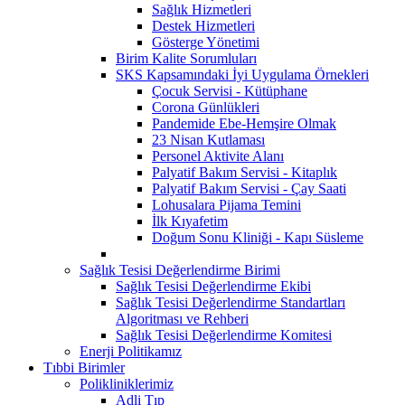
Sağlık Hizmetleri
Destek Hizmetleri
Gösterge Yönetimi
Birim Kalite Sorumluları
SKS Kapsamındaki İyi Uygulama Örnekleri
Çocuk Servisi - Kütüphane
Corona Günlükleri
Pandemide Ebe-Hemşire Olmak
23 Nisan Kutlaması
Personel Aktivite Alanı
Palyatif Bakım Servisi - Kitaplık
Palyatif Bakım Servisi - Çay Saati
Lohusalara Pijama Temini
İlk Kıyafetim
Doğum Sonu Kliniği - Kapı Süsleme
Sağlık Tesisi Değerlendirme Birimi
Sağlık Tesisi Değerlendirme Ekibi
Sağlık Tesisi Değerlendirme Standartları
Algoritması ve Rehberi
Sağlık Tesisi Değerlendirme Komitesi
Enerji Politikamız
Tıbbi Birimler
Polikliniklerimiz
Adli Tıp