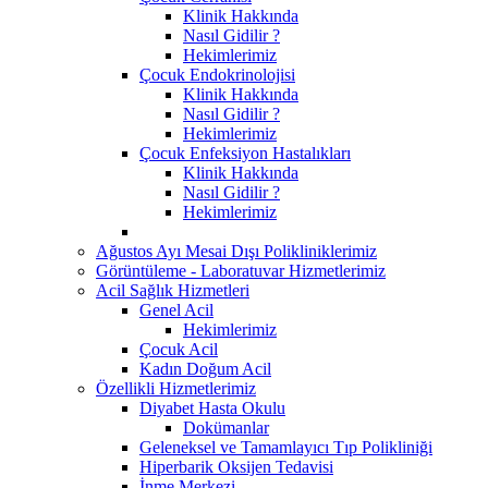
Klinik Hakkında
Nasıl Gidilir ?
Hekimlerimiz
Çocuk Endokrinolojisi
Klinik Hakkında
Nasıl Gidilir ?
Hekimlerimiz
Çocuk Enfeksiyon Hastalıkları
Klinik Hakkında
Nasıl Gidilir ?
Hekimlerimiz
Ağustos Ayı Mesai Dışı Polikliniklerimiz
Görüntüleme - Laboratuvar Hizmetlerimiz
Acil Sağlık Hizmetleri
Genel Acil
Hekimlerimiz
Çocuk Acil
Kadın Doğum Acil
Özellikli Hizmetlerimiz
Diyabet Hasta Okulu
Dokümanlar
Geleneksel ve Tamamlayıcı Tıp Polikliniği
Hiperbarik Oksijen Tedavisi
İnme Merkezi