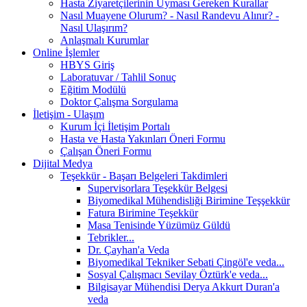
Hasta Ziyaretçilerinin Uyması Gereken Kurallar
Nasıl Muayene Olurum? - Nasıl Randevu Alınır? -
Nasıl Ulaşırım?
Anlaşmalı Kurumlar
Online İşlemler
HBYS Giriş
Laboratuvar / Tahlil Sonuç
Eğitim Modülü
Doktor Çalışma Sorgulama
İletişim - Ulaşım
Kurum İçi İletişim Portalı
Hasta ve Hasta Yakınları Öneri Formu
Çalışan Öneri Formu
Dijital Medya
Teşekkür - Başarı Belgeleri Takdimleri
Supervisorlara Teşekkür Belgesi
Biyomedikal Mühendisliği Birimine Teşşekkür
Fatura Birimine Teşekkür
Masa Tenisinde Yüzümüz Güldü
Tebrikler...
Dr. Çayhan'a Veda
Biyomedikal Tekniker Sebati Çingöl'e veda...
Sosyal Çalışmacı Sevilay Öztürk'e veda...
Bilgisayar Mühendisi Derya Akkurt Duran'a
veda