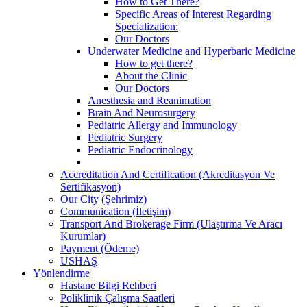
How to Get There?
Specific Areas of Interest Regarding
Specialization:
Our Doctors
Underwater Medicine and Hyperbaric Medicine
How to get there?
About the Clinic
Our Doctors
Anesthesia and Reanimation
Brain And Neurosurgery
Pediatric Allergy and Immunology
Pediatric Surgery
Pediatric Endocrinology
Accreditation And Certification (Akreditasyon Ve
Sertifikasyon)
Our City (Şehrimiz)
Communication (İletişim)
Transport And Brokerage Firm (Ulaştırma Ve Aracı
Kurumlar)
Payment (Ödeme)
USHAŞ
Yönlendirme
Hastane Bilgi Rehberi
Poliklinik Çalışma Saatleri