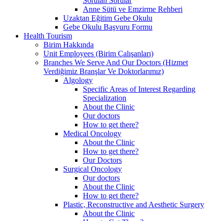
Sorulan Sorular
Anne Sütü ve Emzirme Rehberi
Uzaktan Eğitim Gebe Okulu
Gebe Okulu Başvuru Formu
Health Tourism
Birim Hakkında
Unit Employees (Birim Çalışanları)
Branches We Serve And Our Doctors (Hizmet
Verdiğimiz Branşlar Ve Doktorlarımız)
Algology
Specific Areas of Interest Regarding
Specialization
About the Clinic
Our doctors
How to get there?
Medical Oncology
About the Clinic
How to get there?
Our Doctors
Surgical Oncology
Our doctors
About the Clinic
How to get there?
Plastic, Reconstructive and Aesthetic Surgery
About the Clinic