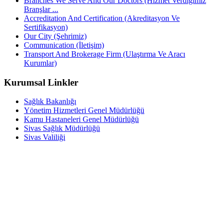
Branches We Serve And Our Doctors (Hizmet Verdiğimiz
Branşlar ...
Accreditation And Certification (Akreditasyon Ve
Sertifikasyon)
Our City (Şehrimiz)
Communication (İletişim)
Transport And Brokerage Firm (Ulaştırma Ve Aracı
Kurumlar)
Kurumsal Linkler
Sağlık Bakanlığı
Yönetim Hizmetleri Genel Müdürlüğü
Kamu Hastaneleri Genel Müdürlüğü
Sivas Sağlık Müdürlüğü
Sivas Valiliği