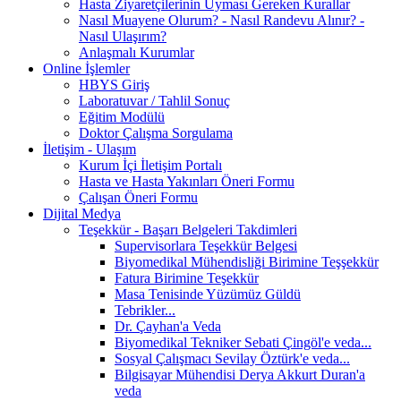
Hasta Ziyaretçilerinin Uyması Gereken Kurallar
Nasıl Muayene Olurum? - Nasıl Randevu Alınır? -
Nasıl Ulaşırım?
Anlaşmalı Kurumlar
Online İşlemler
HBYS Giriş
Laboratuvar / Tahlil Sonuç
Eğitim Modülü
Doktor Çalışma Sorgulama
İletişim - Ulaşım
Kurum İçi İletişim Portalı
Hasta ve Hasta Yakınları Öneri Formu
Çalışan Öneri Formu
Dijital Medya
Teşekkür - Başarı Belgeleri Takdimleri
Supervisorlara Teşekkür Belgesi
Biyomedikal Mühendisliği Birimine Teşşekkür
Fatura Birimine Teşekkür
Masa Tenisinde Yüzümüz Güldü
Tebrikler...
Dr. Çayhan'a Veda
Biyomedikal Tekniker Sebati Çingöl'e veda...
Sosyal Çalışmacı Sevilay Öztürk'e veda...
Bilgisayar Mühendisi Derya Akkurt Duran'a
veda