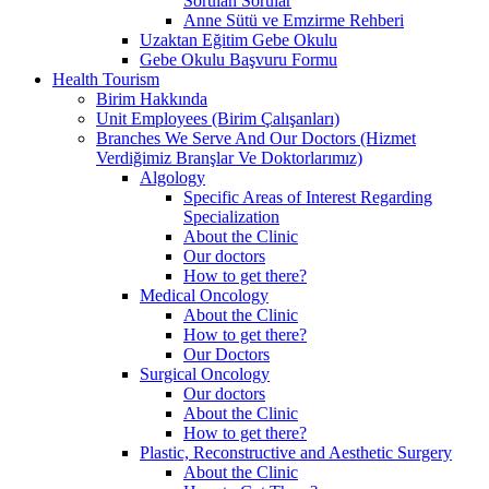
Sorulan Sorular
Anne Sütü ve Emzirme Rehberi
Uzaktan Eğitim Gebe Okulu
Gebe Okulu Başvuru Formu
Health Tourism
Birim Hakkında
Unit Employees (Birim Çalışanları)
Branches We Serve And Our Doctors (Hizmet
Verdiğimiz Branşlar Ve Doktorlarımız)
Algology
Specific Areas of Interest Regarding
Specialization
About the Clinic
Our doctors
How to get there?
Medical Oncology
About the Clinic
How to get there?
Our Doctors
Surgical Oncology
Our doctors
About the Clinic
How to get there?
Plastic, Reconstructive and Aesthetic Surgery
About the Clinic