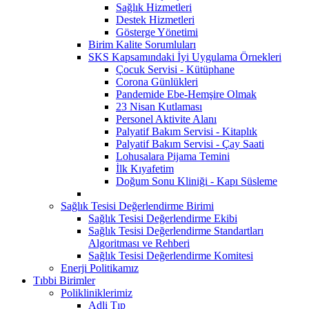
Sağlık Hizmetleri
Destek Hizmetleri
Gösterge Yönetimi
Birim Kalite Sorumluları
SKS Kapsamındaki İyi Uygulama Örnekleri
Çocuk Servisi - Kütüphane
Corona Günlükleri
Pandemide Ebe-Hemşire Olmak
23 Nisan Kutlaması
Personel Aktivite Alanı
Palyatif Bakım Servisi - Kitaplık
Palyatif Bakım Servisi - Çay Saati
Lohusalara Pijama Temini
İlk Kıyafetim
Doğum Sonu Kliniği - Kapı Süsleme
Sağlık Tesisi Değerlendirme Birimi
Sağlık Tesisi Değerlendirme Ekibi
Sağlık Tesisi Değerlendirme Standartları
Algoritması ve Rehberi
Sağlık Tesisi Değerlendirme Komitesi
Enerji Politikamız
Tıbbi Birimler
Polikliniklerimiz
Adli Tıp