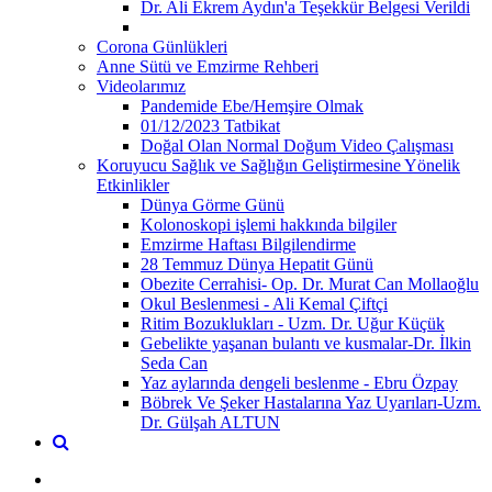
Dr. Ali Ekrem Aydın'a Teşekkür Belgesi Verildi
Corona Günlükleri
Anne Sütü ve Emzirme Rehberi
Videolarımız
Pandemide Ebe/Hemşire Olmak
01/12/2023 Tatbikat
Doğal Olan Normal Doğum Video Çalışması
Koruyucu Sağlık ve Sağlığın Geliştirmesine Yönelik
Etkinlikler
Dünya Görme Günü
Kolonoskopi işlemi hakkında bilgiler
Emzirme Haftası Bilgilendirme
28 Temmuz Dünya Hepatit Günü
Obezite Cerrahisi- Op. Dr. Murat Can Mollaoğlu
Okul Beslenmesi - Ali Kemal Çiftçi
Ritim Bozuklukları - Uzm. Dr. Uğur Küçük
Gebelikte yaşanan bulantı ve kusmalar-Dr. İlkin
Seda Can
Yaz aylarında dengeli beslenme - Ebru Özpay
Böbrek Ve Şeker Hastalarına Yaz Uyarıları-Uzm.
Dr. Gülşah ALTUN