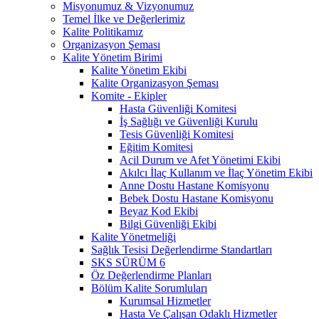
Misyonumuz & Vizyonumuz
Temel İlke ve Değerlerimiz
Kalite Politikamız
Organizasyon Şeması
Kalite Yönetim Birimi
Kalite Yönetim Ekibi
Kalite Organizasyon Şeması
Komite - Ekipler
Hasta Güvenliği Komitesi
İş Sağlığı ve Güvenliği Kurulu
Tesis Güvenliği Komitesi
Eğitim Komitesi
Acil Durum ve Afet Yönetimi Ekibi
Akılcı İlaç Kullanım ve İlaç Yönetim Ekibi
Anne Dostu Hastane Komisyonu
Bebek Dostu Hastane Komisyonu
Beyaz Kod Ekibi
Bilgi Güvenliği Ekibi
Kalite Yönetmeliği
Sağlık Tesisi Değerlendirme Standartları
SKS SÜRÜM 6
Öz Değerlendirme Planları
Bölüm Kalite Sorumluları
Kurumsal Hizmetler
Hasta Ve Çalışan Odaklı Hizmetler