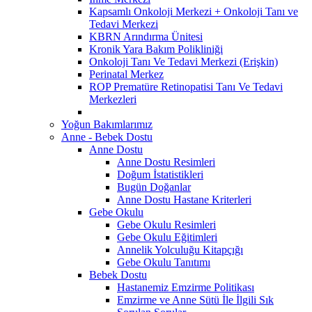
Kapsamlı Onkoloji Merkezi + Onkoloji Tanı ve
Tedavi Merkezi
KBRN Arındırma Ünitesi
Kronik Yara Bakım Polikliniği
Onkoloji Tanı Ve Tedavi Merkezi (Erişkin)
Perinatal Merkez
ROP Prematüre Retinopatisi Tanı Ve Tedavi
Merkezleri
Yoğun Bakımlarımız
Anne - Bebek Dostu
Anne Dostu
Anne Dostu Resimleri
Doğum İstatistikleri
Bugün Doğanlar
Anne Dostu Hastane Kriterleri
Gebe Okulu
Gebe Okulu Resimleri
Gebe Okulu Eğitimleri
Annelik Yolculuğu Kitapçığı
Gebe Okulu Tanıtımı
Bebek Dostu
Hastanemiz Emzirme Politikası
Emzirme ve Anne Sütü İle İlgili Sık