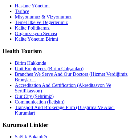
Hastane Yönetimi
Tarihçe
Misyonumuz & Vizyonumuz
Temel İlke ve Değerlerimiz
Kalite Politikamız
Organizasyon Şeması
Kalite Yönetim Birimi
Health Tourism
Birim Hakkında
Unit Employees (Birim Çalışanları)
Branches We Serve And Our Doctors (Hizmet Verdiğimiz
Branşlar ...
Accreditation And Certification (Akreditasyon Ve
Sertifikasyon)
Our City (Şehrimiz)
Communication (İletişim)
Transport And Brokerage Firm (Ulaştırma Ve Aracı
Kurumlar)
Kurumsal Linkler
Sağlık Bakanlığı