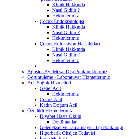
Klinik Hakkında
Nasıl Gidilir ?
Hekimlerimiz
Çocuk Endokrinolojisi
Klinik Hakkında
Nasıl Gidilir ?
Hekimlerimiz
Çocuk Enfeksiyon Hastalıkları
Klinik Hakkında
Nasıl Gidilir ?
Hekimlerimiz
Ağustos Ayı Mesai Dışı Polikliniklerimiz
Görüntüleme - Laboratuvar Hizmetlerimiz
Acil Sağlık Hizmetleri
Genel Acil
Hekimlerimiz
Çocuk Acil
Kadın Doğum Acil
Özellikli Hizmetlerimiz
Diyabet Hasta Okulu
Dokümanlar
Geleneksel ve Tamamlayıcı Tıp Polikliniği
Hiperbarik Oksijen Tedavisi
İnme Merkezi