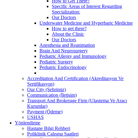
How to Get There?
Specific Areas of Interest Regarding
Specialization:
Our Doctors
Underwater Medicine and Hyperbaric Medicine
How to get there?
About the Clinic
Our Doctors
Anesthesia and Reanimation
Brain And Neurosurgery
Pediatric Allergy and Immunology
Pediatric Surgery
Pediatric Endocrinology
Accreditation And Certification (Akreditasyon Ve
Sertifikasyon)
Our City (Şehrimiz)
Communication (İletişim)
Transport And Brokerage Firm (Ulaştırma Ve Aracı
Kurumlar)
Payment (Ödeme)
USHAŞ
Yönlendirme
Hastane Bilgi Rehberi
Poliklinik Çalışma Saatleri