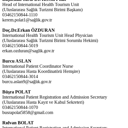
Head of International Health Tourism Unit
(Uluslararası Sağlık Turizmi Birimi Başkanı)
03462150844-1110
kerem.polat1@sağlik.gov.tr
Doç.Dr.Erkan ÖZDURAN
International Health Tourism Unit Head Physician
(Uluslararası Sağlık Turizmi Birimi Sorumlu Hekimi)
03462150844-5019
erkan.ozduran@saglik.gov.tr
Burcu ASLAN
International Patient Coordinator Nurse
(Uluslararası Hasta Koordinatörü Hemşire)
03462150844-3014
burcu.aslan9@sağlık.gov.tr
Büşra POLAT
International Patient Registration and Admission Secretary
(Uluslararası Hasta Kayıt ve Kabul Sekreteri)
03462150844-1070
busrapolat5858@gmail.com
Rıdvan BOLAT
International Patient Registration and Admission Secretary