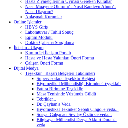
Hasta Ziyaretçilerinin Uyması Gereken Kurallar
Nasıl Muayene Olurum? - Nasıl Randevu Alınır? -
Nasıl Ulaşırım?
Anlaşmalı Kurumlar
Online İşlemler
HBYS Giriş
Laboratuvar / Tahlil Sonuç
Eğitim Modülü
Doktor Çalışma Sorgulama
İletişim - Ulaşım
Kurum İçi İletişim Portalı
Hasta ve Hasta Yakınları Öneri Formu
Çalışan Öneri Formu
Dijital Medya
Teşekkür - Başarı Belgeleri Takdimleri
Supervisorlara Teşekkür Belgesi
Biyomedikal Mühendisliği Birimine Teşşekkür
Fatura Birimine Teşekkür
Masa Tenisinde Yüzümüz Güldü
Tebrikler...
Dr. Çayhan'a Veda
Biyomedikal Tekniker Sebati Çingöl'e veda...
Sosyal Çalışmacı Sevilay Öztürk'e veda...
Bilgisayar Mühendisi Derya Akkurt Duran'a
veda