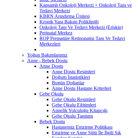
Kapsamlı Onkoloji Merkezi + Onkoloji Tanı ve
Tedavi Merkezi
KBRN Arındırma Ünitesi
Kronik Yara Bakım Polikliniği
Onkoloji Tanı Ve Tedavi Merkezi (Erişkin)
Perinatal Merkez
ROP Prematüre Retinopatisi Tanı Ve Tedavi
Merkezleri
Yoğun Bakımlarımız
Anne - Bebek Dostu
Anne Dostu
Anne Dostu Resimleri
Doğum İstatistikleri
Bugün Doğanlar
Anne Dostu Hastane Kriterleri
Gebe Okulu
Gebe Okulu Resimleri
Gebe Okulu Eğitimleri
Annelik Yolculuğu Kitapçığı
Gebe Okulu Tanıtımı
Bebek Dostu
Hastanemiz Emzirme Politikası
Emzirme ve Anne Sütü İle İlgili Sık