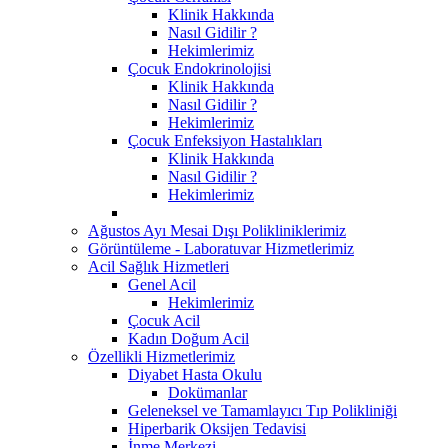
Klinik Hakkında
Nasıl Gidilir ?
Hekimlerimiz
Çocuk Endokrinolojisi
Klinik Hakkında
Nasıl Gidilir ?
Hekimlerimiz
Çocuk Enfeksiyon Hastalıkları
Klinik Hakkında
Nasıl Gidilir ?
Hekimlerimiz
Ağustos Ayı Mesai Dışı Polikliniklerimiz
Görüntüleme - Laboratuvar Hizmetlerimiz
Acil Sağlık Hizmetleri
Genel Acil
Hekimlerimiz
Çocuk Acil
Kadın Doğum Acil
Özellikli Hizmetlerimiz
Diyabet Hasta Okulu
Dokümanlar
Geleneksel ve Tamamlayıcı Tıp Polikliniği
Hiperbarik Oksijen Tedavisi
İnme Merkezi