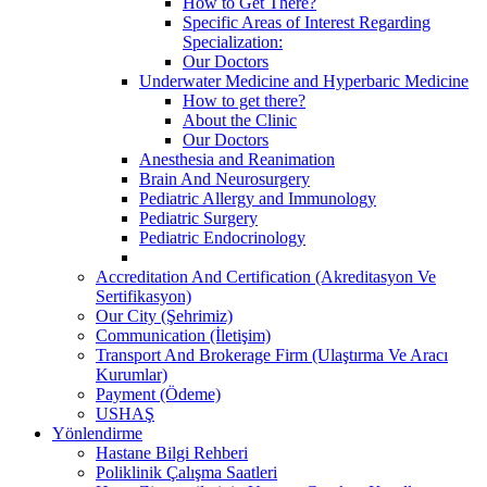
How to Get There?
Specific Areas of Interest Regarding
Specialization:
Our Doctors
Underwater Medicine and Hyperbaric Medicine
How to get there?
About the Clinic
Our Doctors
Anesthesia and Reanimation
Brain And Neurosurgery
Pediatric Allergy and Immunology
Pediatric Surgery
Pediatric Endocrinology
Accreditation And Certification (Akreditasyon Ve
Sertifikasyon)
Our City (Şehrimiz)
Communication (İletişim)
Transport And Brokerage Firm (Ulaştırma Ve Aracı
Kurumlar)
Payment (Ödeme)
USHAŞ
Yönlendirme
Hastane Bilgi Rehberi
Poliklinik Çalışma Saatleri