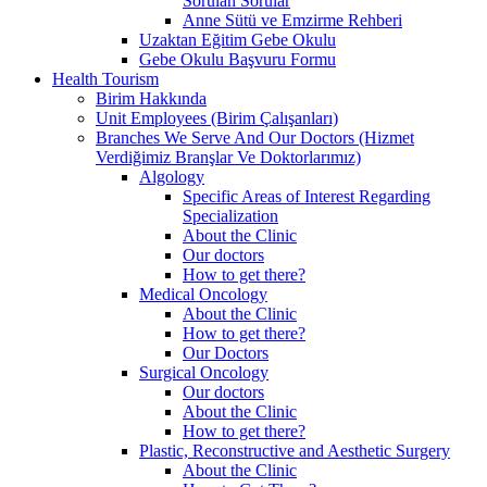
Sorulan Sorular
Anne Sütü ve Emzirme Rehberi
Uzaktan Eğitim Gebe Okulu
Gebe Okulu Başvuru Formu
Health Tourism
Birim Hakkında
Unit Employees (Birim Çalışanları)
Branches We Serve And Our Doctors (Hizmet
Verdiğimiz Branşlar Ve Doktorlarımız)
Algology
Specific Areas of Interest Regarding
Specialization
About the Clinic
Our doctors
How to get there?
Medical Oncology
About the Clinic
How to get there?
Our Doctors
Surgical Oncology
Our doctors
About the Clinic
How to get there?
Plastic, Reconstructive and Aesthetic Surgery
About the Clinic