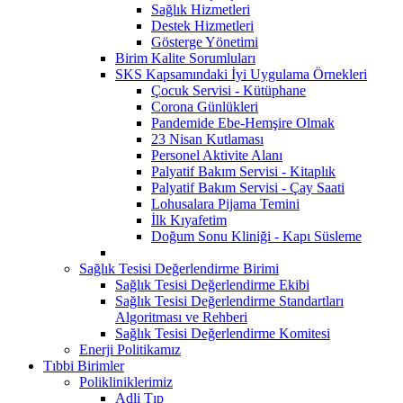
Sağlık Hizmetleri
Destek Hizmetleri
Gösterge Yönetimi
Birim Kalite Sorumluları
SKS Kapsamındaki İyi Uygulama Örnekleri
Çocuk Servisi - Kütüphane
Corona Günlükleri
Pandemide Ebe-Hemşire Olmak
23 Nisan Kutlaması
Personel Aktivite Alanı
Palyatif Bakım Servisi - Kitaplık
Palyatif Bakım Servisi - Çay Saati
Lohusalara Pijama Temini
İlk Kıyafetim
Doğum Sonu Kliniği - Kapı Süsleme
Sağlık Tesisi Değerlendirme Birimi
Sağlık Tesisi Değerlendirme Ekibi
Sağlık Tesisi Değerlendirme Standartları
Algoritması ve Rehberi
Sağlık Tesisi Değerlendirme Komitesi
Enerji Politikamız
Tıbbi Birimler
Polikliniklerimiz
Adli Tıp