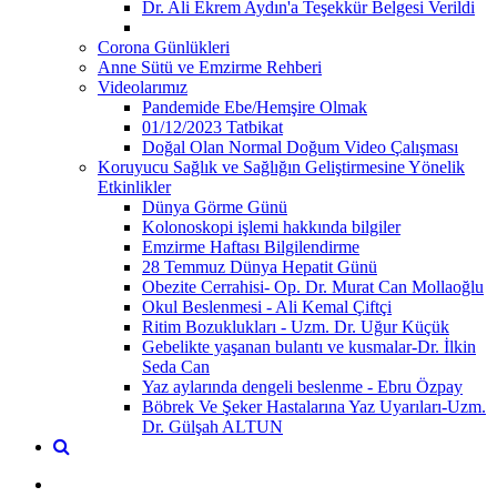
Dr. Ali Ekrem Aydın'a Teşekkür Belgesi Verildi
Corona Günlükleri
Anne Sütü ve Emzirme Rehberi
Videolarımız
Pandemide Ebe/Hemşire Olmak
01/12/2023 Tatbikat
Doğal Olan Normal Doğum Video Çalışması
Koruyucu Sağlık ve Sağlığın Geliştirmesine Yönelik
Etkinlikler
Dünya Görme Günü
Kolonoskopi işlemi hakkında bilgiler
Emzirme Haftası Bilgilendirme
28 Temmuz Dünya Hepatit Günü
Obezite Cerrahisi- Op. Dr. Murat Can Mollaoğlu
Okul Beslenmesi - Ali Kemal Çiftçi
Ritim Bozuklukları - Uzm. Dr. Uğur Küçük
Gebelikte yaşanan bulantı ve kusmalar-Dr. İlkin
Seda Can
Yaz aylarında dengeli beslenme - Ebru Özpay
Böbrek Ve Şeker Hastalarına Yaz Uyarıları-Uzm.
Dr. Gülşah ALTUN