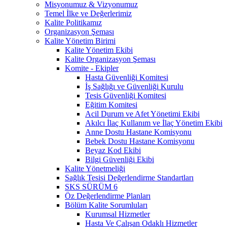
Misyonumuz & Vizyonumuz
Temel İlke ve Değerlerimiz
Kalite Politikamız
Organizasyon Şeması
Kalite Yönetim Birimi
Kalite Yönetim Ekibi
Kalite Organizasyon Şeması
Komite - Ekipler
Hasta Güvenliği Komitesi
İş Sağlığı ve Güvenliği Kurulu
Tesis Güvenliği Komitesi
Eğitim Komitesi
Acil Durum ve Afet Yönetimi Ekibi
Akılcı İlaç Kullanım ve İlaç Yönetim Ekibi
Anne Dostu Hastane Komisyonu
Bebek Dostu Hastane Komisyonu
Beyaz Kod Ekibi
Bilgi Güvenliği Ekibi
Kalite Yönetmeliği
Sağlık Tesisi Değerlendirme Standartları
SKS SÜRÜM 6
Öz Değerlendirme Planları
Bölüm Kalite Sorumluları
Kurumsal Hizmetler
Hasta Ve Çalışan Odaklı Hizmetler