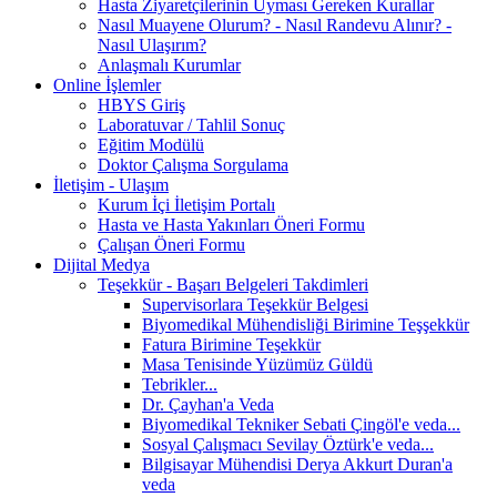
Hasta Ziyaretçilerinin Uyması Gereken Kurallar
Nasıl Muayene Olurum? - Nasıl Randevu Alınır? -
Nasıl Ulaşırım?
Anlaşmalı Kurumlar
Online İşlemler
HBYS Giriş
Laboratuvar / Tahlil Sonuç
Eğitim Modülü
Doktor Çalışma Sorgulama
İletişim - Ulaşım
Kurum İçi İletişim Portalı
Hasta ve Hasta Yakınları Öneri Formu
Çalışan Öneri Formu
Dijital Medya
Teşekkür - Başarı Belgeleri Takdimleri
Supervisorlara Teşekkür Belgesi
Biyomedikal Mühendisliği Birimine Teşşekkür
Fatura Birimine Teşekkür
Masa Tenisinde Yüzümüz Güldü
Tebrikler...
Dr. Çayhan'a Veda
Biyomedikal Tekniker Sebati Çingöl'e veda...
Sosyal Çalışmacı Sevilay Öztürk'e veda...
Bilgisayar Mühendisi Derya Akkurt Duran'a
veda