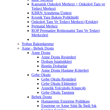
Kapsamlı Onkoloji Merkezi + Onkoloji Tanı ve
Tedavi Merkezi
KBRN Arındırma Ünitesi
Kronik Yara Bakım Polikliniği
Onkoloji Tanı Ve Tedavi Merkezi (Erişkin)
Perinatal Merkez
ROP Prematüre Retinopatisi Tanı Ve Tedavi
Merkezleri
Yoğun Bakımlarımız
Anne - Bebek Dostu
Anne Dostu
Anne Dostu Resimleri
Doğum İstatistikleri
Bugün Doğanlar
Anne Dostu Hastane Kriterleri
Gebe Okulu
Gebe Okulu Resimleri
Gebe Okulu Eğitimleri
Annelik Yolculuğu Kitapçığı
Gebe Okulu Tanıtımı
Bebek Dostu
Hastanemiz Emzirme Politikası
Emzirme ve Anne Sütü İle İlgili Sık