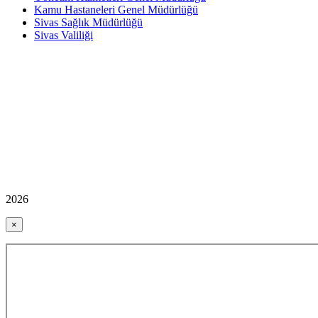
Kamu Hastaneleri Genel Müdürlüğü
Sivas Sağlık Müdürlüğü
Sivas Valiliği
2026
×