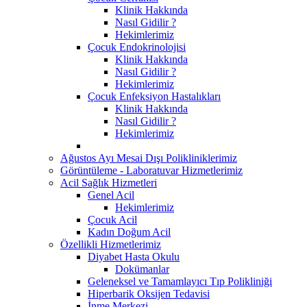
Klinik Hakkında
Nasıl Gidilir ?
Hekimlerimiz
Çocuk Endokrinolojisi
Klinik Hakkında
Nasıl Gidilir ?
Hekimlerimiz
Çocuk Enfeksiyon Hastalıkları
Klinik Hakkında
Nasıl Gidilir ?
Hekimlerimiz
Ağustos Ayı Mesai Dışı Polikliniklerimiz
Görüntüleme - Laboratuvar Hizmetlerimiz
Acil Sağlık Hizmetleri
Genel Acil
Hekimlerimiz
Çocuk Acil
Kadın Doğum Acil
Özellikli Hizmetlerimiz
Diyabet Hasta Okulu
Dokümanlar
Geleneksel ve Tamamlayıcı Tıp Polikliniği
Hiperbarik Oksijen Tedavisi
İnme Merkezi