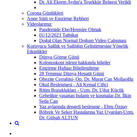
Dr. Ali Ekrem Aydın'a Teşekkür Belgesi Verildi
Corona Günlükleri
Anne Sütü ve Emzirme Rehberi
Videolarımız
Pandemide Ebe/Hemşire Olmak
01/12/2023 Tatbikat
Doğal Olan Normal Doğum Video Çalışması
Koruyucu Sağlık ve Sağlığın Geliştirmesine Yönelik
Etkinlikler
Dünya Görme Günü
Kolonoskopi işlemi hakkında bilgiler
Emzirme Haftası Bilgilendirme
28 Temmuz Dünya Hepatit Günü
Obezite Cerrahisi- Op. Dr. Murat Can Mollaoğlu
Okul Beslenmesi - Ali Kemal Çiftçi
Ritim Bozuklukları - Uzm. Dr. Uğur Küçük
Gebelikte yaşanan bulantı ve kusmalar-Dr. İlkin
Seda Can
Yaz aylarında dengeli beslenme - Ebru Özpay
Böbrek Ve Şeker Hastalarına Yaz Uyarıları-Uzm.
Dr. Gülşah ALTUN