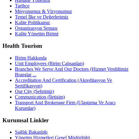
Hastane Yönetimi
Tarihçe
Misyonumuz & Vizyonumuz
Temel İlke ve Değerlerimiz
Kalite Politikamız
Organizasyon Şeması
Kalite Yönetim Birimi
Health Tourism
Birim Hakkında
Unit Employees (Birim Çalışanları)
Branches We Serve And Our Doctors (Hizmet Verdiğimiz
Branşlar ...
Accreditation And Certification (Akreditasyon Ve
Sertifikasyon)
Our City (Şehrimiz)
Communication (İletişim)
Transport And Brokerage Firm (Ulaştırma Ve Aracı
Kurumlar)
Kurumsal Linkler
Sağlık Bakanlığı
Yönetim Hizmetleri Genel Müdürlüğü