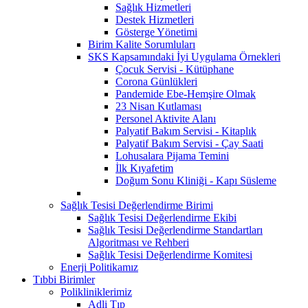
Sağlık Hizmetleri
Destek Hizmetleri
Gösterge Yönetimi
Birim Kalite Sorumluları
SKS Kapsamındaki İyi Uygulama Örnekleri
Çocuk Servisi - Kütüphane
Corona Günlükleri
Pandemide Ebe-Hemşire Olmak
23 Nisan Kutlaması
Personel Aktivite Alanı
Palyatif Bakım Servisi - Kitaplık
Palyatif Bakım Servisi - Çay Saati
Lohusalara Pijama Temini
İlk Kıyafetim
Doğum Sonu Kliniği - Kapı Süsleme
Sağlık Tesisi Değerlendirme Birimi
Sağlık Tesisi Değerlendirme Ekibi
Sağlık Tesisi Değerlendirme Standartları
Algoritması ve Rehberi
Sağlık Tesisi Değerlendirme Komitesi
Enerji Politikamız
Tıbbi Birimler
Polikliniklerimiz
Adli Tıp