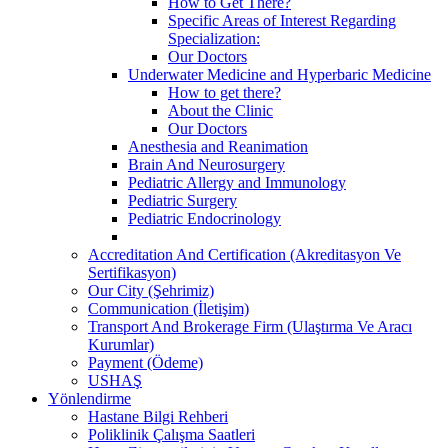
How to Get There?
Specific Areas of Interest Regarding
Specialization:
Our Doctors
Underwater Medicine and Hyperbaric Medicine
How to get there?
About the Clinic
Our Doctors
Anesthesia and Reanimation
Brain And Neurosurgery
Pediatric Allergy and Immunology
Pediatric Surgery
Pediatric Endocrinology
Accreditation And Certification (Akreditasyon Ve
Sertifikasyon)
Our City (Şehrimiz)
Communication (İletişim)
Transport And Brokerage Firm (Ulaştırma Ve Aracı
Kurumlar)
Payment (Ödeme)
USHAŞ
Yönlendirme
Hastane Bilgi Rehberi
Poliklinik Çalışma Saatleri