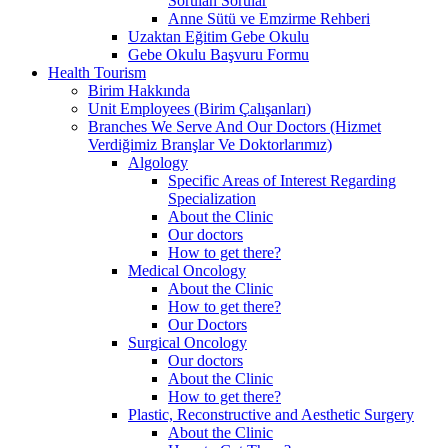
Sorulan Sorular
Anne Sütü ve Emzirme Rehberi
Uzaktan Eğitim Gebe Okulu
Gebe Okulu Başvuru Formu
Health Tourism
Birim Hakkında
Unit Employees (Birim Çalışanları)
Branches We Serve And Our Doctors (Hizmet
Verdiğimiz Branşlar Ve Doktorlarımız)
Algology
Specific Areas of Interest Regarding
Specialization
About the Clinic
Our doctors
How to get there?
Medical Oncology
About the Clinic
How to get there?
Our Doctors
Surgical Oncology
Our doctors
About the Clinic
How to get there?
Plastic, Reconstructive and Aesthetic Surgery
About the Clinic