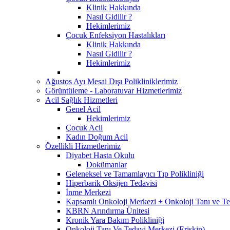
Klinik Hakkında
Nasıl Gidilir ?
Hekimlerimiz
Çocuk Enfeksiyon Hastalıkları
Klinik Hakkında
Nasıl Gidilir ?
Hekimlerimiz
Ağustos Ayı Mesai Dışı Polikliniklerimiz
Görüntüleme - Laboratuvar Hizmetlerimiz
Acil Sağlık Hizmetleri
Genel Acil
Hekimlerimiz
Çocuk Acil
Kadın Doğum Acil
Özellikli Hizmetlerimiz
Diyabet Hasta Okulu
Dokümanlar
Geleneksel ve Tamamlayıcı Tıp Polikliniği
Hiperbarik Oksijen Tedavisi
İnme Merkezi
Kapsamlı Onkoloji Merkezi + Onkoloji Tanı ve T
KBRN Arındırma Ünitesi
Kronik Yara Bakım Polikliniği
Onkoloji Tanı Ve Tedavi Merkezi (Erişkin)