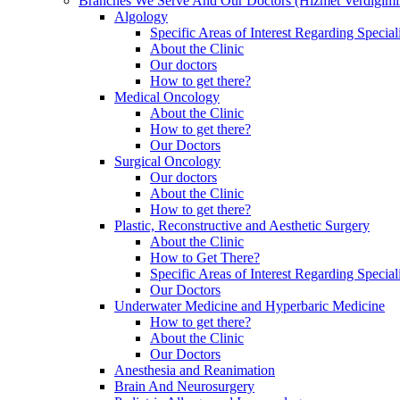
Branches We Serve And Our Doctors (Hizmet Verdiğimiz
Algology
Specific Areas of Interest Regarding Special
About the Clinic
Our doctors
How to get there?
Medical Oncology
About the Clinic
How to get there?
Our Doctors
Surgical Oncology
Our doctors
About the Clinic
How to get there?
Plastic, Reconstructive and Aesthetic Surgery
About the Clinic
How to Get There?
Specific Areas of Interest Regarding Special
Our Doctors
Underwater Medicine and Hyperbaric Medicine
How to get there?
About the Clinic
Our Doctors
Anesthesia and Reanimation
Brain And Neurosurgery