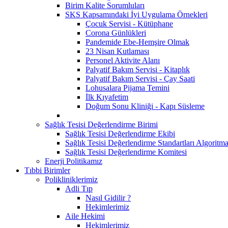
Birim Kalite Sorumluları
SKS Kapsamındaki İyi Uygulama Örnekleri
Çocuk Servisi - Kütüphane
Corona Günlükleri
Pandemide Ebe-Hemşire Olmak
23 Nisan Kutlaması
Personel Aktivite Alanı
Palyatif Bakım Servisi - Kitaplık
Palyatif Bakım Servisi - Çay Saati
Lohusalara Pijama Temini
İlk Kıyafetim
Doğum Sonu Kliniği - Kapı Süsleme
Sağlık Tesisi Değerlendirme Birimi
Sağlık Tesisi Değerlendirme Ekibi
Sağlık Tesisi Değerlendirme Standartları Algoritm
Sağlık Tesisi Değerlendirme Komitesi
Enerji Politikamız
Tıbbi Birimler
Polikliniklerimiz
Adli Tıp
Nasıl Gidilir ?
Hekimlerimiz
Aile Hekimi
Hekimlerimiz