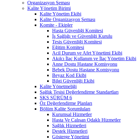
Organizasyon Şeması
Kalite Yönetim Birimi
Kalite Yönetim Ekibi
Kalite Organizasyon Şeması
Komite - Ekipler
Hasta Güvenliği Komitesi
İş Sağlığı ve Güvenliği Kurulu
Tesis Güvenliği Komitesi
Eğitim Komitesi
Acil Durum ve Afet Yönetimi Ekibi
Akılcı İlaç Kullanım ve İlaç Yönetim Ekibi
Anne Dostu Hastane Komisyonu
Bebek Dostu Hastane Komisyonu
Beyaz Kod Ekibi
Bilgi Güvenliği Ekibi
Kalite Yönetmeliği
Sağlık Tesisi Değerlendirme Standartları
SKS SÜRÜM 6
Öz Değerlendirme Planları
Bölüm Kalite Sorumluları
Kurumsal Hizmetler
Hasta Ve Çalışan Odaklı Hizmetler
Sağlık Hizmetleri
Destek Hizmetleri
Gösterge Yönetimi