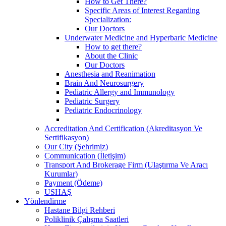
How to Get There?
Specific Areas of Interest Regarding
Specialization:
Our Doctors
Underwater Medicine and Hyperbaric Medicine
How to get there?
About the Clinic
Our Doctors
Anesthesia and Reanimation
Brain And Neurosurgery
Pediatric Allergy and Immunology
Pediatric Surgery
Pediatric Endocrinology
Accreditation And Certification (Akreditasyon Ve
Sertifikasyon)
Our City (Şehrimiz)
Communication (İletişim)
Transport And Brokerage Firm (Ulaştırma Ve Aracı
Kurumlar)
Payment (Ödeme)
USHAŞ
Yönlendirme
Hastane Bilgi Rehberi
Poliklinik Çalışma Saatleri