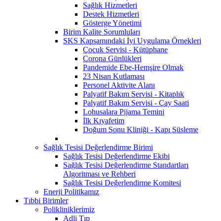
Sağlık Hizmetleri
Destek Hizmetleri
Gösterge Yönetimi
Birim Kalite Sorumluları
SKS Kapsamındaki İyi Uygulama Örnekleri
Çocuk Servisi - Kütüphane
Corona Günlükleri
Pandemide Ebe-Hemşire Olmak
23 Nisan Kutlaması
Personel Aktivite Alanı
Palyatif Bakım Servisi - Kitaplık
Palyatif Bakım Servisi - Çay Saati
Lohusalara Pijama Temini
İlk Kıyafetim
Doğum Sonu Kliniği - Kapı Süsleme
Sağlık Tesisi Değerlendirme Birimi
Sağlık Tesisi Değerlendirme Ekibi
Sağlık Tesisi Değerlendirme Standartları
Algoritması ve Rehberi
Sağlık Tesisi Değerlendirme Komitesi
Enerji Politikamız
Tıbbi Birimler
Polikliniklerimiz
Adli Tıp