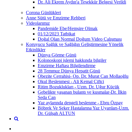
Dr. Ali Ekrem Aydın'a Teşekkür Belgesi Verildi
Corona Günlükleri
Anne Sütü ve Emzirme Rehberi
Videolarımız
Pandemide Ebe/Hemşire Olmak
01/12/2023 Tatbikat
Doğal Olan Normal Doğum Video Çalışması
Koruyucu Sağlık ve Sağlığın Geliştirmesine Yönelik
Etkinlikler
Dünya Görme Günü
Kolonoskopi işlemi hakkında bilgiler
Emzirme Haftası Bilgilendirme
28 Temmuz Dünya Hepatit Günü
Obezite Cerrahisi- Op. Dr. Murat Can Mollaoğlu
Okul Beslenmesi - Ali Kemal Çiftçi
Ritim Bozuklukları - Uzm. Dr. Uğur Küçük
Gebelikte yaşanan bulantı ve kusmalar-Dr. İlkin
Seda Can
Yaz aylarında dengeli beslenme - Ebru Özpay
Böbrek Ve Şeker Hastalarına Yaz Uyarıları-Uzm.
Dr. Gülşah ALTUN