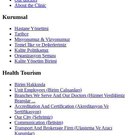
About the Clinic
Kurumsal
Hastane Yönetimi
Tarihçe
Misyonumuz & Vizyonumuz
Temel İlke ve Değerlerimiz
Kalite Politikamız
Organizasyon Şeması
Kalite Yönetim Birimi
Health Tourism
Birim Hakkında
Unit Employees (Birim Çalışanları)
Branches We Serve And Our Doctors (Hizmet Verdiğimiz
Branşlar ...
Accreditation And Certification (Akreditasyon Ve
Sertifikasyon)
Our City (Şehrimiz)
Communication (İletişim)
Transport And Brokerage Firm (Ulaştırma Ve Aracı
Kurumlar)