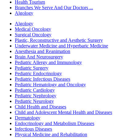
Health Tourism
Branches We Serve And Our Doctors ...
Algology
Algology
Medical Oncology
Surgical Oncology
Plastic, Reconstructive and Aesthetic Surgery
Underwater Medicine and Hyperbaric Medicine
Anesthesia and Reanimation
Brain And Neurosurgery
Pediatric Allergy and Immunology
Pediatric Surgery
Pediatric Endocrinology
Pediatric Infectious Diseases
Pediatric Hematology and Oncology
Pediatric Cardiology
Pediatric Nephrology
Pediatric Neurology
Child Health and Diseases
Child and Adolescent Mental Health and Diseases
Dermatology
Endocrinology and Metabolism Diseases
Infectious Diseases
Physical Medicine and Rehabilitation