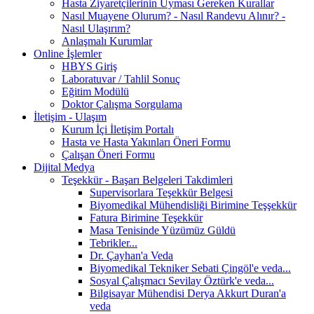
Hasta Ziyaretçilerinin Uyması Gereken Kurallar
Nasıl Muayene Olurum? - Nasıl Randevu Alınır? -
Nasıl Ulaşırım?
Anlaşmalı Kurumlar
Online İşlemler
HBYS Giriş
Laboratuvar / Tahlil Sonuç
Eğitim Modülü
Doktor Çalışma Sorgulama
İletişim - Ulaşım
Kurum İçi İletişim Portalı
Hasta ve Hasta Yakınları Öneri Formu
Çalışan Öneri Formu
Dijital Medya
Teşekkür - Başarı Belgeleri Takdimleri
Supervisorlara Teşekkür Belgesi
Biyomedikal Mühendisliği Birimine Teşşekkür
Fatura Birimine Teşekkür
Masa Tenisinde Yüzümüz Güldü
Tebrikler...
Dr. Çayhan'a Veda
Biyomedikal Tekniker Sebati Çingöl'e veda...
Sosyal Çalışmacı Sevilay Öztürk'e veda...
Bilgisayar Mühendisi Derya Akkurt Duran'a
veda