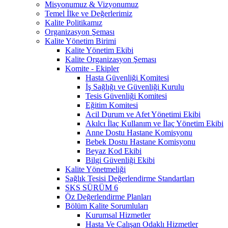
Misyonumuz & Vizyonumuz
Temel İlke ve Değerlerimiz
Kalite Politikamız
Organizasyon Şeması
Kalite Yönetim Birimi
Kalite Yönetim Ekibi
Kalite Organizasyon Şeması
Komite - Ekipler
Hasta Güvenliği Komitesi
İş Sağlığı ve Güvenliği Kurulu
Tesis Güvenliği Komitesi
Eğitim Komitesi
Acil Durum ve Afet Yönetimi Ekibi
Akılcı İlaç Kullanım ve İlaç Yönetim Ekibi
Anne Dostu Hastane Komisyonu
Bebek Dostu Hastane Komisyonu
Beyaz Kod Ekibi
Bilgi Güvenliği Ekibi
Kalite Yönetmeliği
Sağlık Tesisi Değerlendirme Standartları
SKS SÜRÜM 6
Öz Değerlendirme Planları
Bölüm Kalite Sorumluları
Kurumsal Hizmetler
Hasta Ve Çalışan Odaklı Hizmetler