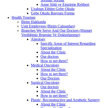
Sorulan Sorular
Anne Sütü ve Emzirme Rehberi
Uzaktan Eğitim Gebe Okulu
Gebe Okulu Başvuru Formu
Health Tourism
Birim Hakkında
Unit Employees (Birim Çalışanları)
Branches We Serve And Our Doctors (Hizmet
Verdiğimiz Branşlar Ve Doktorlarımız)
Algology
Specific Areas of Interest Regarding
Specialization
About the Clinic
Our doctors
How to get there?
Medical Oncology
About the Clinic
How to get there?
Our Doctors
Surgical Oncology
Our doctors
About the Clinic
How to get there?
Plastic, Reconstructive and Aesthetic Surgery
About the Clinic