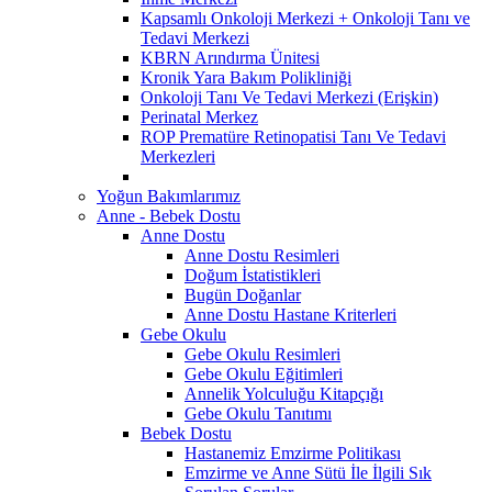
Kapsamlı Onkoloji Merkezi + Onkoloji Tanı ve
Tedavi Merkezi
KBRN Arındırma Ünitesi
Kronik Yara Bakım Polikliniği
Onkoloji Tanı Ve Tedavi Merkezi (Erişkin)
Perinatal Merkez
ROP Prematüre Retinopatisi Tanı Ve Tedavi
Merkezleri
Yoğun Bakımlarımız
Anne - Bebek Dostu
Anne Dostu
Anne Dostu Resimleri
Doğum İstatistikleri
Bugün Doğanlar
Anne Dostu Hastane Kriterleri
Gebe Okulu
Gebe Okulu Resimleri
Gebe Okulu Eğitimleri
Annelik Yolculuğu Kitapçığı
Gebe Okulu Tanıtımı
Bebek Dostu
Hastanemiz Emzirme Politikası
Emzirme ve Anne Sütü İle İlgili Sık