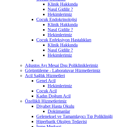
Klinik Hakkında
Nasıl Gidilir ?
Hekimlerimiz
Çocuk Endokrinolojisi
Klinik Hakkında
Nasıl Gidilir ?
Hekimlerimiz
Çocuk Enfeksiyon Hastalıkları
Klinik Hakkında
Nasıl Gidilir ?
Hekimlerimiz
Ağustos Ayı Mesai Dışı Polikliniklerimiz
Görüntüleme - Laboratuvar Hizmetlerimiz
Acil Sağlık Hizmetleri
Genel Acil
Hekimlerimiz
Çocuk Acil
Kadın Doğum Acil
Özellikli Hizmetlerimiz
Diyabet Hasta Okulu
Dokümanlar
Geleneksel ve Tamamlayıcı Tıp Polikliniği
Hiperbarik Oksijen Tedavisi
İnme Merkezi