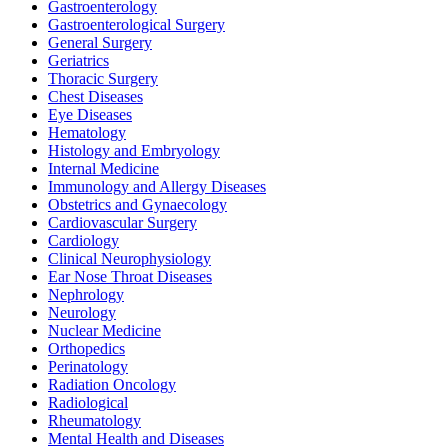
Gastroenterology
Gastroenterological Surgery
General Surgery
Geriatrics
Thoracic Surgery
Chest Diseases
Eye Diseases
Hematology
Histology and Embryology
Internal Medicine
Immunology and Allergy Diseases
Obstetrics and Gynaecology
Cardiovascular Surgery
Cardiology
Clinical Neurophysiology
Ear Nose Throat Diseases
Nephrology
Neurology
Nuclear Medicine
Orthopedics
Perinatology
Radiation Oncology
Radiological
Rheumatology
Mental Health and Diseases