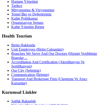
Hastane Yönetimi
Tarihçe
Misyonumuz & Vizyonumuz
Temel İlke ve Değerlerimiz
Kalite Politikamız
Organizasyon Şeması
Kalite Yönetim Birimi
Health Tourism
Birim Hakkında
Unit Employees (Birim Çalışanları)
Branches We Serve And Our Doctors (Hizmet Verdiğimiz
Branşlar ...
Accreditation And Certification (Akreditasyon Ve
Sertifikasyon)
Our City (Şehrimiz)
Communication (İletişim)
Transport And Brokerage Firm (Ulaştırma Ve Aracı
Kurumlar)
Kurumsal Linkler
Sağlık Bakanlığı