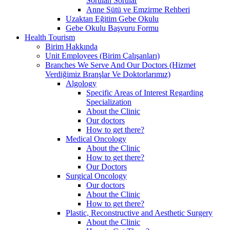
Sorulan Sorular
Anne Sütü ve Emzirme Rehberi
Uzaktan Eğitim Gebe Okulu
Gebe Okulu Başvuru Formu
Health Tourism
Birim Hakkında
Unit Employees (Birim Çalışanları)
Branches We Serve And Our Doctors (Hizmet
Verdiğimiz Branşlar Ve Doktorlarımız)
Algology
Specific Areas of Interest Regarding
Specialization
About the Clinic
Our doctors
How to get there?
Medical Oncology
About the Clinic
How to get there?
Our Doctors
Surgical Oncology
Our doctors
About the Clinic
How to get there?
Plastic, Reconstructive and Aesthetic Surgery
About the Clinic