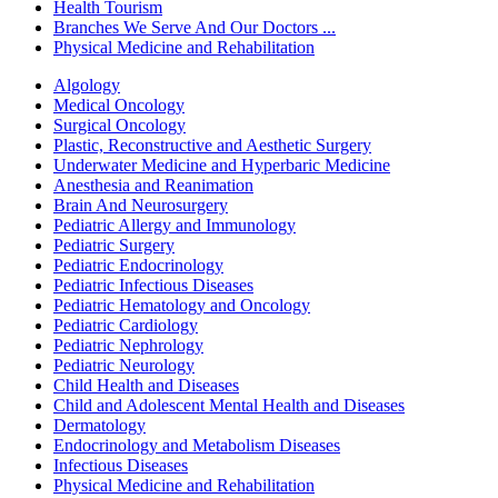
Health Tourism
Branches We Serve And Our Doctors ...
Physical Medicine and Rehabilitation
Algology
Medical Oncology
Surgical Oncology
Plastic, Reconstructive and Aesthetic Surgery
Underwater Medicine and Hyperbaric Medicine
Anesthesia and Reanimation
Brain And Neurosurgery
Pediatric Allergy and Immunology
Pediatric Surgery
Pediatric Endocrinology
Pediatric Infectious Diseases
Pediatric Hematology and Oncology
Pediatric Cardiology
Pediatric Nephrology
Pediatric Neurology
Child Health and Diseases
Child and Adolescent Mental Health and Diseases
Dermatology
Endocrinology and Metabolism Diseases
Infectious Diseases
Physical Medicine and Rehabilitation