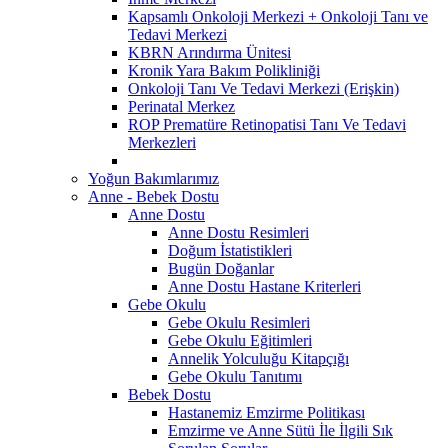
Kapsamlı Onkoloji Merkezi + Onkoloji Tanı ve
Tedavi Merkezi
KBRN Arındırma Ünitesi
Kronik Yara Bakım Polikliniği
Onkoloji Tanı Ve Tedavi Merkezi (Erişkin)
Perinatal Merkez
ROP Prematüre Retinopatisi Tanı Ve Tedavi
Merkezleri
Yoğun Bakımlarımız
Anne - Bebek Dostu
Anne Dostu
Anne Dostu Resimleri
Doğum İstatistikleri
Bugün Doğanlar
Anne Dostu Hastane Kriterleri
Gebe Okulu
Gebe Okulu Resimleri
Gebe Okulu Eğitimleri
Annelik Yolculuğu Kitapçığı
Gebe Okulu Tanıtımı
Bebek Dostu
Hastanemiz Emzirme Politikası
Emzirme ve Anne Sütü İle İlgili Sık