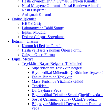
Hasta Ziyaretçilerinin Uyması Gereken Kurallar
Nasıl Muayene Olurum? - Nasıl Randevu Alınır? -
Nasıl Ulaşırım?
Anlaşmalı Kurumlar
Online İşlemler
HBYS Giriş
Laboratuvar / Tahlil Sonuç
Eğitim Modülü
Doktor Çalışma Sorgulama
İletişim - Ulaşım
Kurum İçi İletişim Portalı
Hasta ve Hasta Yakınları Öneri Formu
Çalışan Öneri Formu
Dijital Medya
Teşekkür - Başarı Belgeleri Takdimleri
Supervisorlara Teşekkür Belgesi
Biyomedikal Mühendisliği Birimine Teşşekkür
Fatura Birimine Teşekkür
Masa Tenisinde Yüzümüz Güldü
Tebrikler...
Dr. Çayhan'a Veda
Biyomedikal Tekniker Sebati Çingöl'e veda...
Sosyal Çalışmacı Sevilay Öztürk'e veda...
Bilgisayar Mühendisi Derya Akkurt Duran'a
veda