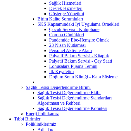
Sağlık Hizmetleri
Destek Hizmetleri
Gösterge Yönetimi
Birim Kalite Sorumluları
SKS Kapsamındaki İyi Uygulama Örnekleri
Çocuk Servisi - Kütüphane
Corona Günlükleri
Pandemide Ebe-Hemşire Olmak
23 Nisan Kutlaması
Personel Aktivite Alanı
Palyatif Bakım Servisi - Kitaplık
Palyatif Bakım Servisi - Çay Saati
Lohusalara Pijama Temini
İlk Kıyafetim
Doğum Sonu Kliniği - Kapı Süsleme
Sağlık Tesisi Değerlendirme Birimi
Sağlık Tesisi Değerlendirme Ekibi
Sağlık Tesisi Değerlendirme Standartları
Algoritması ve Rehberi
Sağlık Tesisi Değerlendirme Komitesi
Enerji Politikamız
Tıbbi Birimler
Polikliniklerimiz
Adli Tıp