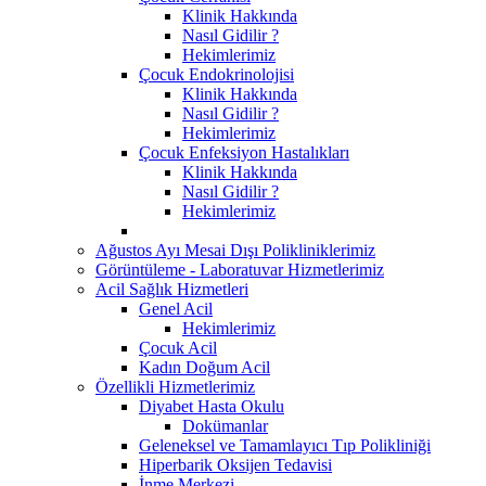
Klinik Hakkında
Nasıl Gidilir ?
Hekimlerimiz
Çocuk Endokrinolojisi
Klinik Hakkında
Nasıl Gidilir ?
Hekimlerimiz
Çocuk Enfeksiyon Hastalıkları
Klinik Hakkında
Nasıl Gidilir ?
Hekimlerimiz
Ağustos Ayı Mesai Dışı Polikliniklerimiz
Görüntüleme - Laboratuvar Hizmetlerimiz
Acil Sağlık Hizmetleri
Genel Acil
Hekimlerimiz
Çocuk Acil
Kadın Doğum Acil
Özellikli Hizmetlerimiz
Diyabet Hasta Okulu
Dokümanlar
Geleneksel ve Tamamlayıcı Tıp Polikliniği
Hiperbarik Oksijen Tedavisi
İnme Merkezi