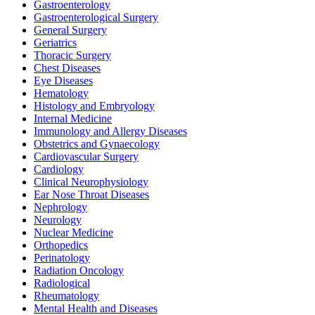
Gastroenterology
Gastroenterological Surgery
General Surgery
Geriatrics
Thoracic Surgery
Chest Diseases
Eye Diseases
Hematology
Histology and Embryology
Internal Medicine
Immunology and Allergy Diseases
Obstetrics and Gynaecology
Cardiovascular Surgery
Cardiology
Clinical Neurophysiology
Ear Nose Throat Diseases
Nephrology
Neurology
Nuclear Medicine
Orthopedics
Perinatology
Radiation Oncology
Radiological
Rheumatology
Mental Health and Diseases