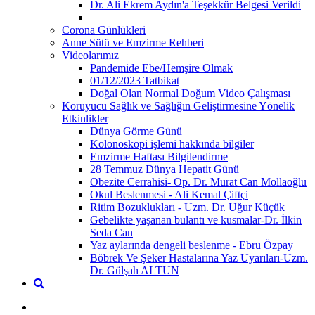
Dr. Ali Ekrem Aydın'a Teşekkür Belgesi Verildi
Corona Günlükleri
Anne Sütü ve Emzirme Rehberi
Videolarımız
Pandemide Ebe/Hemşire Olmak
01/12/2023 Tatbikat
Doğal Olan Normal Doğum Video Çalışması
Koruyucu Sağlık ve Sağlığın Geliştirmesine Yönelik
Etkinlikler
Dünya Görme Günü
Kolonoskopi işlemi hakkında bilgiler
Emzirme Haftası Bilgilendirme
28 Temmuz Dünya Hepatit Günü
Obezite Cerrahisi- Op. Dr. Murat Can Mollaoğlu
Okul Beslenmesi - Ali Kemal Çiftçi
Ritim Bozuklukları - Uzm. Dr. Uğur Küçük
Gebelikte yaşanan bulantı ve kusmalar-Dr. İlkin
Seda Can
Yaz aylarında dengeli beslenme - Ebru Özpay
Böbrek Ve Şeker Hastalarına Yaz Uyarıları-Uzm.
Dr. Gülşah ALTUN