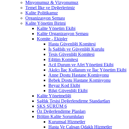
Misyonumuz & Vizyonumuz
Temel İlke ve Değerlerimiz
Kalite Politikamız
Organizasyon Şeması
Kalite Yönetim Birimi
Kalite Yönetim Ekibi
Kalite Organizasyon Şeması
Komite - Ekipler
Hasta Güvenliği Komitesi
İş Sağlığı ve Güvenliği Kurulu
Tesis Güvenliği Komitesi
Eğitim Komitesi
Acil Durum ve Afet Yönetimi Ekibi
Akılcı İlaç Kullanım ve İlaç Yönetim Ekibi
Anne Dostu Hastane Komisyonu
Bebek Dostu Hastane Komisyonu
Beyaz Kod Ekibi
Bilgi Güvenliği Ekibi
Kalite Yönetmeliği
Sağlık Tesisi Değerlendirme Standartları
SKS SÜRÜM 6
Öz Değerlendirme Planları
Bölüm Kalite Sorumluları
Kurumsal Hizmetler
Hasta Ve Çalışan Odaklı Hizmetler