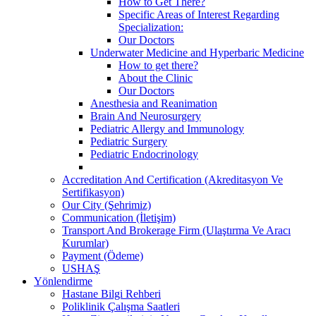
How to Get There?
Specific Areas of Interest Regarding
Specialization:
Our Doctors
Underwater Medicine and Hyperbaric Medicine
How to get there?
About the Clinic
Our Doctors
Anesthesia and Reanimation
Brain And Neurosurgery
Pediatric Allergy and Immunology
Pediatric Surgery
Pediatric Endocrinology
Accreditation And Certification (Akreditasyon Ve
Sertifikasyon)
Our City (Şehrimiz)
Communication (İletişim)
Transport And Brokerage Firm (Ulaştırma Ve Aracı
Kurumlar)
Payment (Ödeme)
USHAŞ
Yönlendirme
Hastane Bilgi Rehberi
Poliklinik Çalışma Saatleri