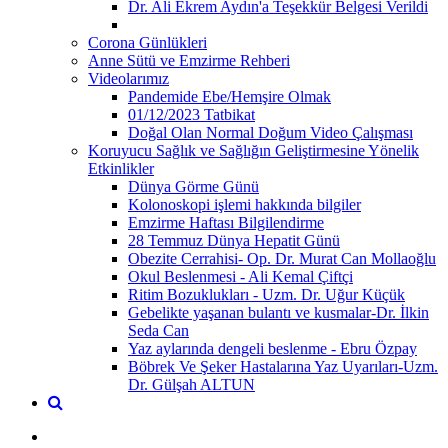
Dr. Ali Ekrem Aydın'a Teşekkür Belgesi Verildi
Corona Günlükleri
Anne Sütü ve Emzirme Rehberi
Videolarımız
Pandemide Ebe/Hemşire Olmak
01/12/2023 Tatbikat
Doğal Olan Normal Doğum Video Çalışması
Koruyucu Sağlık ve Sağlığın Geliştirmesine Yönelik
Etkinlikler
Dünya Görme Günü
Kolonoskopi işlemi hakkında bilgiler
Emzirme Haftası Bilgilendirme
28 Temmuz Dünya Hepatit Günü
Obezite Cerrahisi- Op. Dr. Murat Can Mollaoğlu
Okul Beslenmesi - Ali Kemal Çiftçi
Ritim Bozuklukları - Uzm. Dr. Uğur Küçük
Gebelikte yaşanan bulantı ve kusmalar-Dr. İlkin
Seda Can
Yaz aylarında dengeli beslenme - Ebru Özpay
Böbrek Ve Şeker Hastalarına Yaz Uyarıları-Uzm.
Dr. Gülşah ALTUN