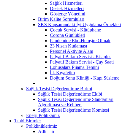
Sağlık Hizmetleri
Destek Hizmetleri
Gösterge Yönetimi
Birim Kalite Sorumluları
SKS Kapsamındaki İyi Uygulama Örnekleri
Çocuk Servisi - Kütüphane
Corona Günlükleri
Pandemide Ebe-Hemşire Olmak
23 Nisan Kutlaması
Personel Aktivite Alanı
Palyatif Bakım Servisi - Kitaplık
Palyatif Bakım Servisi - Çay Saati
Lohusalara Pijama Temini
İlk Kıyafetim
Doğum Sonu Kliniği - Kapı Süsleme
Sağlık Tesisi Değerlendirme Birimi
Sağlık Tesisi Değerlendirme Ekibi
Sağlık Tesisi Değerlendirme Standartları
Algoritması ve Rehberi
Sağlık Tesisi Değerlendirme Komitesi
Enerji Politikamız
Tıbbi Birimler
Polikliniklerimiz
Adli Tıp