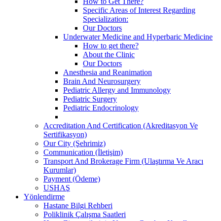
How to Get There?
Specific Areas of Interest Regarding
Specialization:
Our Doctors
Underwater Medicine and Hyperbaric Medicine
How to get there?
About the Clinic
Our Doctors
Anesthesia and Reanimation
Brain And Neurosurgery
Pediatric Allergy and Immunology
Pediatric Surgery
Pediatric Endocrinology
Accreditation And Certification (Akreditasyon Ve
Sertifikasyon)
Our City (Şehrimiz)
Communication (İletişim)
Transport And Brokerage Firm (Ulaştırma Ve Aracı
Kurumlar)
Payment (Ödeme)
USHAŞ
Yönlendirme
Hastane Bilgi Rehberi
Poliklinik Çalışma Saatleri