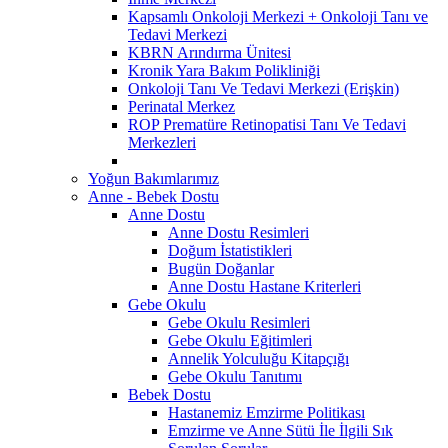
Kapsamlı Onkoloji Merkezi + Onkoloji Tanı ve
Tedavi Merkezi
KBRN Arındırma Ünitesi
Kronik Yara Bakım Polikliniği
Onkoloji Tanı Ve Tedavi Merkezi (Erişkin)
Perinatal Merkez
ROP Prematüre Retinopatisi Tanı Ve Tedavi
Merkezleri
Yoğun Bakımlarımız
Anne - Bebek Dostu
Anne Dostu
Anne Dostu Resimleri
Doğum İstatistikleri
Bugün Doğanlar
Anne Dostu Hastane Kriterleri
Gebe Okulu
Gebe Okulu Resimleri
Gebe Okulu Eğitimleri
Annelik Yolculuğu Kitapçığı
Gebe Okulu Tanıtımı
Bebek Dostu
Hastanemiz Emzirme Politikası
Emzirme ve Anne Sütü İle İlgili Sık