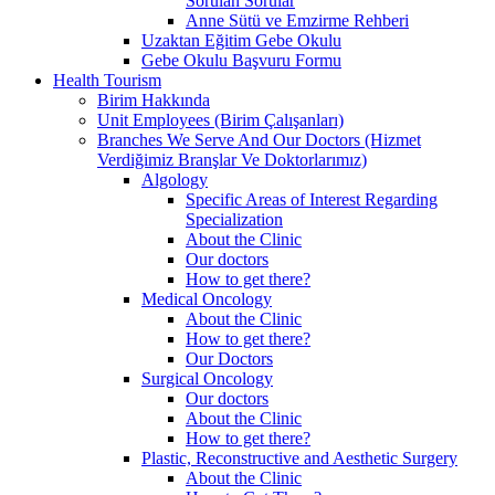
Sorulan Sorular
Anne Sütü ve Emzirme Rehberi
Uzaktan Eğitim Gebe Okulu
Gebe Okulu Başvuru Formu
Health Tourism
Birim Hakkında
Unit Employees (Birim Çalışanları)
Branches We Serve And Our Doctors (Hizmet
Verdiğimiz Branşlar Ve Doktorlarımız)
Algology
Specific Areas of Interest Regarding
Specialization
About the Clinic
Our doctors
How to get there?
Medical Oncology
About the Clinic
How to get there?
Our Doctors
Surgical Oncology
Our doctors
About the Clinic
How to get there?
Plastic, Reconstructive and Aesthetic Surgery
About the Clinic