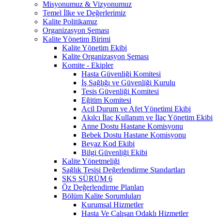
Misyonumuz & Vizyonumuz
Temel İlke ve Değerlerimiz
Kalite Politikamız
Organizasyon Şeması
Kalite Yönetim Birimi
Kalite Yönetim Ekibi
Kalite Organizasyon Şeması
Komite - Ekipler
Hasta Güvenliği Komitesi
İş Sağlığı ve Güvenliği Kurulu
Tesis Güvenliği Komitesi
Eğitim Komitesi
Acil Durum ve Afet Yönetimi Ekibi
Akılcı İlaç Kullanım ve İlaç Yönetim Ekibi
Anne Dostu Hastane Komisyonu
Bebek Dostu Hastane Komisyonu
Beyaz Kod Ekibi
Bilgi Güvenliği Ekibi
Kalite Yönetmeliği
Sağlık Tesisi Değerlendirme Standartları
SKS SÜRÜM 6
Öz Değerlendirme Planları
Bölüm Kalite Sorumluları
Kurumsal Hizmetler
Hasta Ve Çalışan Odaklı Hizmetler