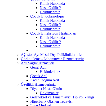
Klinik Hakkında
Nasıl Gidilir ?
Hekimlerimiz
Çocuk Endokrinolojisi
Klinik Hakkında
Nasıl Gidilir ?
Hekimlerimiz
Çocuk Enfeksiyon Hastalıkları
Klinik Hakkında
Nasıl Gidilir ?
Hekimlerimiz
Ağustos Ayı Mesai Dışı Polikliniklerimiz
Görüntüleme - Laboratuvar Hizmetlerimiz
Acil Sağlık Hizmetleri
Genel Acil
Hekimlerimiz
Çocuk Acil
Kadın Doğum Acil
Özellikli Hizmetlerimiz
Diyabet Hasta Okulu
Dokümanlar
Geleneksel ve Tamamlayıcı Tıp Polikliniği
Hiperbarik Oksijen Tedavisi
İnme Merkezi