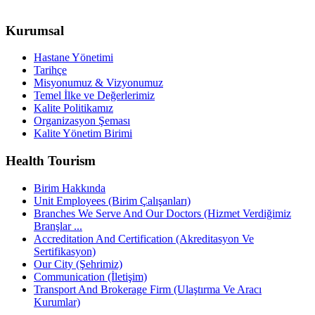
Kurumsal
Hastane Yönetimi
Tarihçe
Misyonumuz & Vizyonumuz
Temel İlke ve Değerlerimiz
Kalite Politikamız
Organizasyon Şeması
Kalite Yönetim Birimi
Health Tourism
Birim Hakkında
Unit Employees (Birim Çalışanları)
Branches We Serve And Our Doctors (Hizmet Verdiğimiz
Branşlar ...
Accreditation And Certification (Akreditasyon Ve
Sertifikasyon)
Our City (Şehrimiz)
Communication (İletişim)
Transport And Brokerage Firm (Ulaştırma Ve Aracı
Kurumlar)