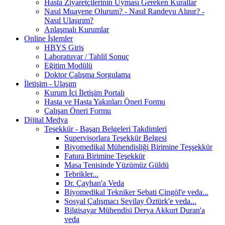
Hasta Ziyaretçilerinin Uyması Gereken Kurallar
Nasıl Muayene Olurum? - Nasıl Randevu Alınır? -
Nasıl Ulaşırım?
Anlaşmalı Kurumlar
Online İşlemler
HBYS Giriş
Laboratuvar / Tahlil Sonuç
Eğitim Modülü
Doktor Çalışma Sorgulama
İletişim - Ulaşım
Kurum İçi İletişim Portalı
Hasta ve Hasta Yakınları Öneri Formu
Çalışan Öneri Formu
Dijital Medya
Teşekkür - Başarı Belgeleri Takdimleri
Supervisorlara Teşekkür Belgesi
Biyomedikal Mühendisliği Birimine Teşşekkür
Fatura Birimine Teşekkür
Masa Tenisinde Yüzümüz Güldü
Tebrikler...
Dr. Çayhan'a Veda
Biyomedikal Tekniker Sebati Çingöl'e veda...
Sosyal Çalışmacı Sevilay Öztürk'e veda...
Bilgisayar Mühendisi Derya Akkurt Duran'a
veda