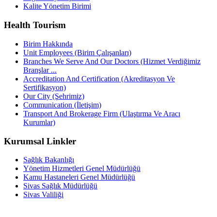
Kalite Yönetim Birimi
Health Tourism
Birim Hakkında
Unit Employees (Birim Çalışanları)
Branches We Serve And Our Doctors (Hizmet Verdiğimiz
Branşlar ...
Accreditation And Certification (Akreditasyon Ve
Sertifikasyon)
Our City (Şehrimiz)
Communication (İletişim)
Transport And Brokerage Firm (Ulaştırma Ve Aracı
Kurumlar)
Kurumsal Linkler
Sağlık Bakanlığı
Yönetim Hizmetleri Genel Müdürlüğü
Kamu Hastaneleri Genel Müdürlüğü
Sivas Sağlık Müdürlüğü
Sivas Valiliği