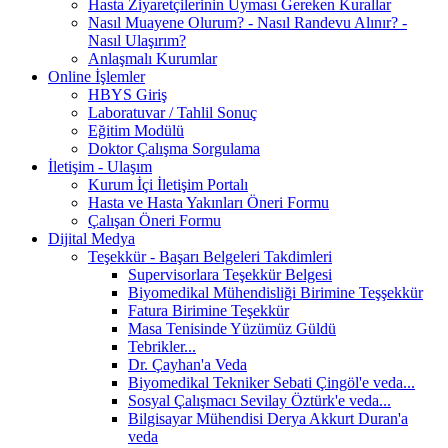
Hasta Ziyaretçilerinin Uyması Gereken Kurallar
Nasıl Muayene Olurum? - Nasıl Randevu Alınır? -
Nasıl Ulaşırım?
Anlaşmalı Kurumlar
Online İşlemler
HBYS Giriş
Laboratuvar / Tahlil Sonuç
Eğitim Modülü
Doktor Çalışma Sorgulama
İletişim - Ulaşım
Kurum İçi İletişim Portalı
Hasta ve Hasta Yakınları Öneri Formu
Çalışan Öneri Formu
Dijital Medya
Teşekkür - Başarı Belgeleri Takdimleri
Supervisorlara Teşekkür Belgesi
Biyomedikal Mühendisliği Birimine Teşşekkür
Fatura Birimine Teşekkür
Masa Tenisinde Yüzümüz Güldü
Tebrikler...
Dr. Çayhan'a Veda
Biyomedikal Tekniker Sebati Çingöl'e veda...
Sosyal Çalışmacı Sevilay Öztürk'e veda...
Bilgisayar Mühendisi Derya Akkurt Duran'a
veda