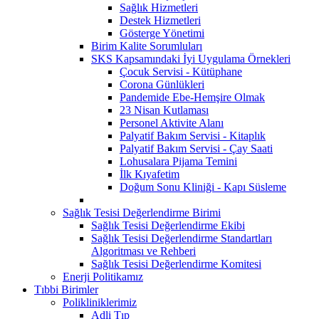
Sağlık Hizmetleri
Destek Hizmetleri
Gösterge Yönetimi
Birim Kalite Sorumluları
SKS Kapsamındaki İyi Uygulama Örnekleri
Çocuk Servisi - Kütüphane
Corona Günlükleri
Pandemide Ebe-Hemşire Olmak
23 Nisan Kutlaması
Personel Aktivite Alanı
Palyatif Bakım Servisi - Kitaplık
Palyatif Bakım Servisi - Çay Saati
Lohusalara Pijama Temini
İlk Kıyafetim
Doğum Sonu Kliniği - Kapı Süsleme
Sağlık Tesisi Değerlendirme Birimi
Sağlık Tesisi Değerlendirme Ekibi
Sağlık Tesisi Değerlendirme Standartları
Algoritması ve Rehberi
Sağlık Tesisi Değerlendirme Komitesi
Enerji Politikamız
Tıbbi Birimler
Polikliniklerimiz
Adli Tıp