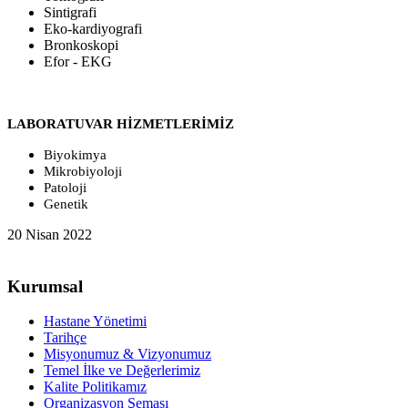
Sintigrafi
Eko-kardiyografi
Bronkoskopi
Efor - EKG
LABORATUVAR HİZMETLERİMİZ
Biyokimya
Mikrobiyoloji
Patoloji
Genetik
20 Nisan 2022
Kurumsal
Hastane Yönetimi
Tarihçe
Misyonumuz & Vizyonumuz
Temel İlke ve Değerlerimiz
Kalite Politikamız
Organizasyon Şeması