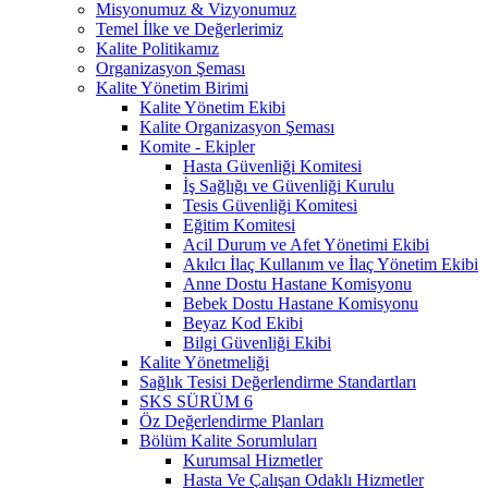
Misyonumuz & Vizyonumuz
Temel İlke ve Değerlerimiz
Kalite Politikamız
Organizasyon Şeması
Kalite Yönetim Birimi
Kalite Yönetim Ekibi
Kalite Organizasyon Şeması
Komite - Ekipler
Hasta Güvenliği Komitesi
İş Sağlığı ve Güvenliği Kurulu
Tesis Güvenliği Komitesi
Eğitim Komitesi
Acil Durum ve Afet Yönetimi Ekibi
Akılcı İlaç Kullanım ve İlaç Yönetim Ekibi
Anne Dostu Hastane Komisyonu
Bebek Dostu Hastane Komisyonu
Beyaz Kod Ekibi
Bilgi Güvenliği Ekibi
Kalite Yönetmeliği
Sağlık Tesisi Değerlendirme Standartları
SKS SÜRÜM 6
Öz Değerlendirme Planları
Bölüm Kalite Sorumluları
Kurumsal Hizmetler
Hasta Ve Çalışan Odaklı Hizmetler