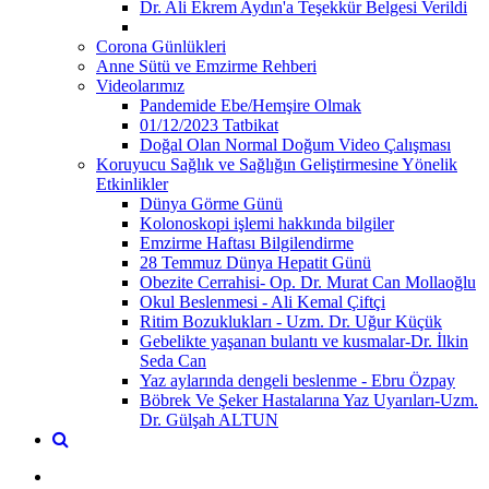
Dr. Ali Ekrem Aydın'a Teşekkür Belgesi Verildi
Corona Günlükleri
Anne Sütü ve Emzirme Rehberi
Videolarımız
Pandemide Ebe/Hemşire Olmak
01/12/2023 Tatbikat
Doğal Olan Normal Doğum Video Çalışması
Koruyucu Sağlık ve Sağlığın Geliştirmesine Yönelik
Etkinlikler
Dünya Görme Günü
Kolonoskopi işlemi hakkında bilgiler
Emzirme Haftası Bilgilendirme
28 Temmuz Dünya Hepatit Günü
Obezite Cerrahisi- Op. Dr. Murat Can Mollaoğlu
Okul Beslenmesi - Ali Kemal Çiftçi
Ritim Bozuklukları - Uzm. Dr. Uğur Küçük
Gebelikte yaşanan bulantı ve kusmalar-Dr. İlkin
Seda Can
Yaz aylarında dengeli beslenme - Ebru Özpay
Böbrek Ve Şeker Hastalarına Yaz Uyarıları-Uzm.
Dr. Gülşah ALTUN