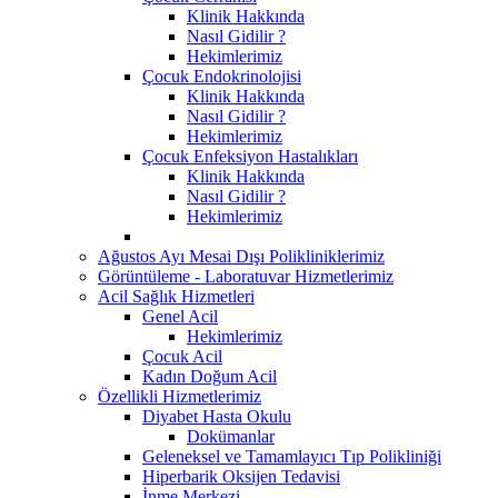
Klinik Hakkında
Nasıl Gidilir ?
Hekimlerimiz
Çocuk Endokrinolojisi
Klinik Hakkında
Nasıl Gidilir ?
Hekimlerimiz
Çocuk Enfeksiyon Hastalıkları
Klinik Hakkında
Nasıl Gidilir ?
Hekimlerimiz
Ağustos Ayı Mesai Dışı Polikliniklerimiz
Görüntüleme - Laboratuvar Hizmetlerimiz
Acil Sağlık Hizmetleri
Genel Acil
Hekimlerimiz
Çocuk Acil
Kadın Doğum Acil
Özellikli Hizmetlerimiz
Diyabet Hasta Okulu
Dokümanlar
Geleneksel ve Tamamlayıcı Tıp Polikliniği
Hiperbarik Oksijen Tedavisi
İnme Merkezi