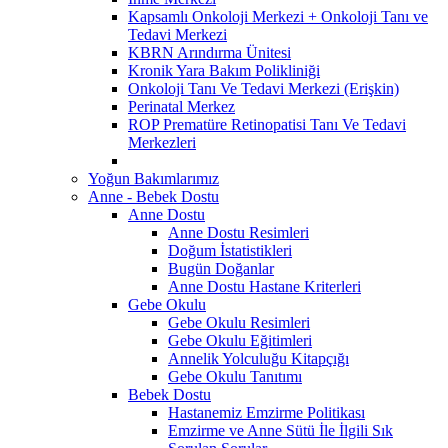
Kapsamlı Onkoloji Merkezi + Onkoloji Tanı ve
Tedavi Merkezi
KBRN Arındırma Ünitesi
Kronik Yara Bakım Polikliniği
Onkoloji Tanı Ve Tedavi Merkezi (Erişkin)
Perinatal Merkez
ROP Prematüre Retinopatisi Tanı Ve Tedavi
Merkezleri
Yoğun Bakımlarımız
Anne - Bebek Dostu
Anne Dostu
Anne Dostu Resimleri
Doğum İstatistikleri
Bugün Doğanlar
Anne Dostu Hastane Kriterleri
Gebe Okulu
Gebe Okulu Resimleri
Gebe Okulu Eğitimleri
Annelik Yolculuğu Kitapçığı
Gebe Okulu Tanıtımı
Bebek Dostu
Hastanemiz Emzirme Politikası
Emzirme ve Anne Sütü İle İlgili Sık