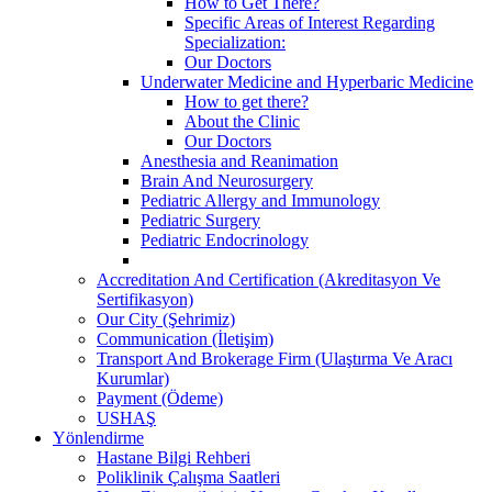
How to Get There?
Specific Areas of Interest Regarding
Specialization:
Our Doctors
Underwater Medicine and Hyperbaric Medicine
How to get there?
About the Clinic
Our Doctors
Anesthesia and Reanimation
Brain And Neurosurgery
Pediatric Allergy and Immunology
Pediatric Surgery
Pediatric Endocrinology
Accreditation And Certification (Akreditasyon Ve
Sertifikasyon)
Our City (Şehrimiz)
Communication (İletişim)
Transport And Brokerage Firm (Ulaştırma Ve Aracı
Kurumlar)
Payment (Ödeme)
USHAŞ
Yönlendirme
Hastane Bilgi Rehberi
Poliklinik Çalışma Saatleri