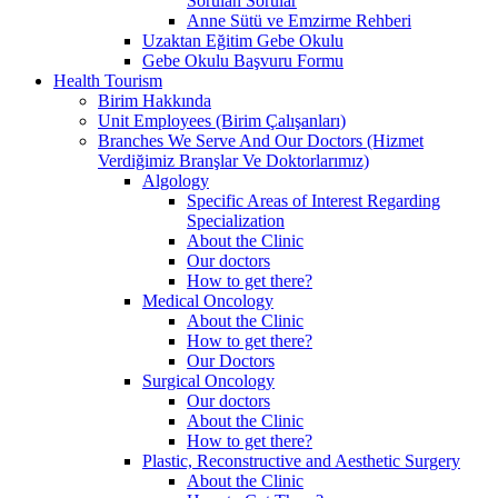
Sorulan Sorular
Anne Sütü ve Emzirme Rehberi
Uzaktan Eğitim Gebe Okulu
Gebe Okulu Başvuru Formu
Health Tourism
Birim Hakkında
Unit Employees (Birim Çalışanları)
Branches We Serve And Our Doctors (Hizmet
Verdiğimiz Branşlar Ve Doktorlarımız)
Algology
Specific Areas of Interest Regarding
Specialization
About the Clinic
Our doctors
How to get there?
Medical Oncology
About the Clinic
How to get there?
Our Doctors
Surgical Oncology
Our doctors
About the Clinic
How to get there?
Plastic, Reconstructive and Aesthetic Surgery
About the Clinic