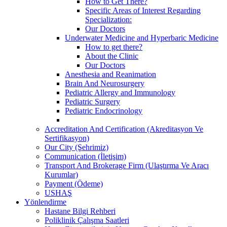
How to Get There?
Specific Areas of Interest Regarding
Specialization:
Our Doctors
Underwater Medicine and Hyperbaric Medicine
How to get there?
About the Clinic
Our Doctors
Anesthesia and Reanimation
Brain And Neurosurgery
Pediatric Allergy and Immunology
Pediatric Surgery
Pediatric Endocrinology
Accreditation And Certification (Akreditasyon Ve
Sertifikasyon)
Our City (Şehrimiz)
Communication (İletişim)
Transport And Brokerage Firm (Ulaştırma Ve Aracı
Kurumlar)
Payment (Ödeme)
USHAŞ
Yönlendirme
Hastane Bilgi Rehberi
Poliklinik Çalışma Saatleri