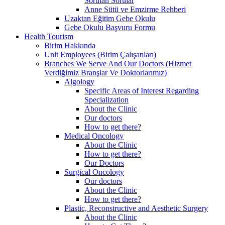
Sorulan Sorular
Anne Sütü ve Emzirme Rehberi
Uzaktan Eğitim Gebe Okulu
Gebe Okulu Başvuru Formu
Health Tourism
Birim Hakkında
Unit Employees (Birim Çalışanları)
Branches We Serve And Our Doctors (Hizmet
Verdiğimiz Branşlar Ve Doktorlarımız)
Algology
Specific Areas of Interest Regarding
Specialization
About the Clinic
Our doctors
How to get there?
Medical Oncology
About the Clinic
How to get there?
Our Doctors
Surgical Oncology
Our doctors
About the Clinic
How to get there?
Plastic, Reconstructive and Aesthetic Surgery
About the Clinic