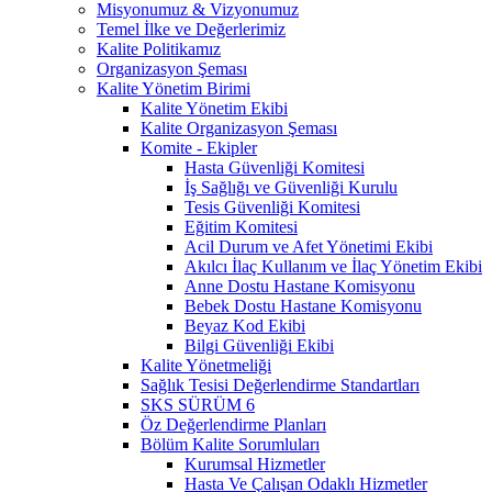
Misyonumuz & Vizyonumuz
Temel İlke ve Değerlerimiz
Kalite Politikamız
Organizasyon Şeması
Kalite Yönetim Birimi
Kalite Yönetim Ekibi
Kalite Organizasyon Şeması
Komite - Ekipler
Hasta Güvenliği Komitesi
İş Sağlığı ve Güvenliği Kurulu
Tesis Güvenliği Komitesi
Eğitim Komitesi
Acil Durum ve Afet Yönetimi Ekibi
Akılcı İlaç Kullanım ve İlaç Yönetim Ekibi
Anne Dostu Hastane Komisyonu
Bebek Dostu Hastane Komisyonu
Beyaz Kod Ekibi
Bilgi Güvenliği Ekibi
Kalite Yönetmeliği
Sağlık Tesisi Değerlendirme Standartları
SKS SÜRÜM 6
Öz Değerlendirme Planları
Bölüm Kalite Sorumluları
Kurumsal Hizmetler
Hasta Ve Çalışan Odaklı Hizmetler