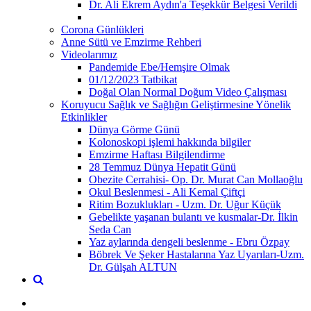
Dr. Ali Ekrem Aydın'a Teşekkür Belgesi Verildi
Corona Günlükleri
Anne Sütü ve Emzirme Rehberi
Videolarımız
Pandemide Ebe/Hemşire Olmak
01/12/2023 Tatbikat
Doğal Olan Normal Doğum Video Çalışması
Koruyucu Sağlık ve Sağlığın Geliştirmesine Yönelik
Etkinlikler
Dünya Görme Günü
Kolonoskopi işlemi hakkında bilgiler
Emzirme Haftası Bilgilendirme
28 Temmuz Dünya Hepatit Günü
Obezite Cerrahisi- Op. Dr. Murat Can Mollaoğlu
Okul Beslenmesi - Ali Kemal Çiftçi
Ritim Bozuklukları - Uzm. Dr. Uğur Küçük
Gebelikte yaşanan bulantı ve kusmalar-Dr. İlkin
Seda Can
Yaz aylarında dengeli beslenme - Ebru Özpay
Böbrek Ve Şeker Hastalarına Yaz Uyarıları-Uzm.
Dr. Gülşah ALTUN