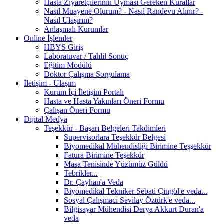
Hasta Ziyaretçilerinin Uyması Gereken Kurallar
Nasıl Muayene Olurum? - Nasıl Randevu Alınır? -
Nasıl Ulaşırım?
Anlaşmalı Kurumlar
Online İşlemler
HBYS Giriş
Laboratuvar / Tahlil Sonuç
Eğitim Modülü
Doktor Çalışma Sorgulama
İletişim - Ulaşım
Kurum İçi İletişim Portalı
Hasta ve Hasta Yakınları Öneri Formu
Çalışan Öneri Formu
Dijital Medya
Teşekkür - Başarı Belgeleri Takdimleri
Supervisorlara Teşekkür Belgesi
Biyomedikal Mühendisliği Birimine Teşşekkür
Fatura Birimine Teşekkür
Masa Tenisinde Yüzümüz Güldü
Tebrikler...
Dr. Çayhan'a Veda
Biyomedikal Tekniker Sebati Çingöl'e veda...
Sosyal Çalışmacı Sevilay Öztürk'e veda...
Bilgisayar Mühendisi Derya Akkurt Duran'a
veda