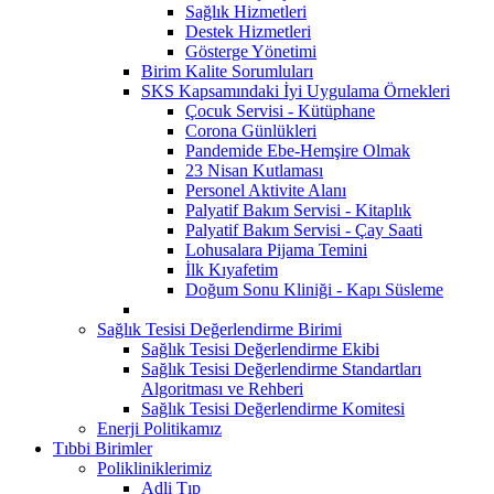
Sağlık Hizmetleri
Destek Hizmetleri
Gösterge Yönetimi
Birim Kalite Sorumluları
SKS Kapsamındaki İyi Uygulama Örnekleri
Çocuk Servisi - Kütüphane
Corona Günlükleri
Pandemide Ebe-Hemşire Olmak
23 Nisan Kutlaması
Personel Aktivite Alanı
Palyatif Bakım Servisi - Kitaplık
Palyatif Bakım Servisi - Çay Saati
Lohusalara Pijama Temini
İlk Kıyafetim
Doğum Sonu Kliniği - Kapı Süsleme
Sağlık Tesisi Değerlendirme Birimi
Sağlık Tesisi Değerlendirme Ekibi
Sağlık Tesisi Değerlendirme Standartları
Algoritması ve Rehberi
Sağlık Tesisi Değerlendirme Komitesi
Enerji Politikamız
Tıbbi Birimler
Polikliniklerimiz
Adli Tıp