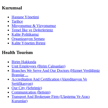
Kurumsal
Hastane Yönetimi
Tarihçe
Misyonumuz & Vizyonumuz
Temel İlke ve Değerlerimiz
Kalite Politikamız
Organizasyon Şeması
Kalite Yönetim Birimi
Health Tourism
Birim Hakkında
Unit Employees (Birim Çalışanları)
Branches We Serve And Our Doctors (Hizmet Verdiğimiz
Branşlar ...
Accreditation And Certification (Akreditasyon Ve
Sertifikasyon)
Our City (Şehrimiz)
Communication (İletişim)
Transport And Brokerage Firm (Ulaştırma Ve Aracı
Kurumlar)