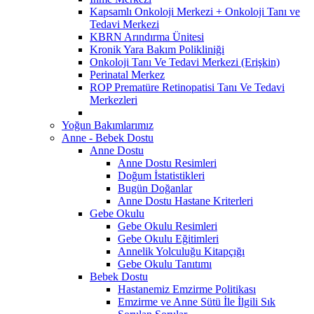
Kapsamlı Onkoloji Merkezi + Onkoloji Tanı ve
Tedavi Merkezi
KBRN Arındırma Ünitesi
Kronik Yara Bakım Polikliniği
Onkoloji Tanı Ve Tedavi Merkezi (Erişkin)
Perinatal Merkez
ROP Prematüre Retinopatisi Tanı Ve Tedavi
Merkezleri
Yoğun Bakımlarımız
Anne - Bebek Dostu
Anne Dostu
Anne Dostu Resimleri
Doğum İstatistikleri
Bugün Doğanlar
Anne Dostu Hastane Kriterleri
Gebe Okulu
Gebe Okulu Resimleri
Gebe Okulu Eğitimleri
Annelik Yolculuğu Kitapçığı
Gebe Okulu Tanıtımı
Bebek Dostu
Hastanemiz Emzirme Politikası
Emzirme ve Anne Sütü İle İlgili Sık