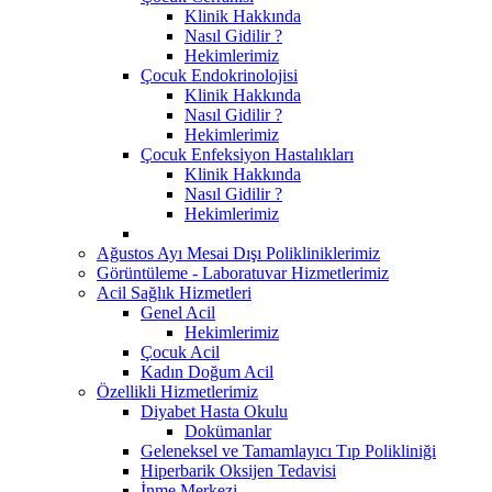
Klinik Hakkında
Nasıl Gidilir ?
Hekimlerimiz
Çocuk Endokrinolojisi
Klinik Hakkında
Nasıl Gidilir ?
Hekimlerimiz
Çocuk Enfeksiyon Hastalıkları
Klinik Hakkında
Nasıl Gidilir ?
Hekimlerimiz
Ağustos Ayı Mesai Dışı Polikliniklerimiz
Görüntüleme - Laboratuvar Hizmetlerimiz
Acil Sağlık Hizmetleri
Genel Acil
Hekimlerimiz
Çocuk Acil
Kadın Doğum Acil
Özellikli Hizmetlerimiz
Diyabet Hasta Okulu
Dokümanlar
Geleneksel ve Tamamlayıcı Tıp Polikliniği
Hiperbarik Oksijen Tedavisi
İnme Merkezi