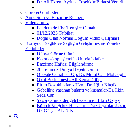
Dr. Ali Ekrem Aydın'a Teşekkür Belgesi Verildi
Corona Günlükleri
Anne Sütü ve Emzirme Rehberi
Videolarımız
Pandemide Ebe/Hemşire Olmak
01/12/2023 Tatbikat
Doğal Olan Normal Doğum Video Çalışması
Koruyucu Sağlık ve Sağlığın Geliştirmesine Yönelik
Etkinlikler
Dünya Görme Günü
Kolonoskopi işlemi hakkında bilgiler
Emzirme Haftası Bilgilendirme
28 Temmuz Dünya Hepatit Günü
Obezite Cerrahisi- Op. Dr. Murat Can Mollaoğlu
Okul Beslenmesi - Ali Kemal Çiftçi
Ritim Bozuklukları - Uzm. Dr. Uğur Küçük
Gebelikte yaşanan bulantı ve kusmalar-Dr. İlkin
Seda Can
Yaz aylarında dengeli beslenme - Ebru Özpay
Böbrek Ve Şeker Hastalarına Yaz Uyarıları-Uzm.
Dr. Gülşah ALTUN