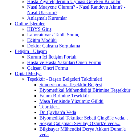
Hasta Ziyaretçilerinin Uyması Gereken Kurallar
Nasıl Muayene Olurum? - Nasıl Randevu Alınır? -
Nasıl Ulaşırım?
Anlaşmalı Kurumlar
Online İşlemler
HBYS Giriş
Laboratuvar / Tahlil Sonuç
Eğitim Modülü
Doktor Çalışma Sorgulama
İletişim - Ulaşım
Kurum İçi İletişim Portalı
Hasta ve Hasta Yakınları Öneri Formu
Çalışan Öneri Formu
Dijital Medya
Teşekkür - Başarı Belgeleri Takdimleri
Supervisorlara Teşekkür Belgesi
Biyomedikal Mühendisliği Birimine Teşşekkür
Fatura Birimine Teşekkür
Masa Tenisinde Yüzümüz Güldü
Tebrikler...
Dr. Çayhan'a Veda
Biyomedikal Tekniker Sebati Çingöl'e veda...
Sosyal Çalışmacı Sevilay Öztürk'e veda...
Bilgisayar Mühendisi Derya Akkurt Duran'a
veda