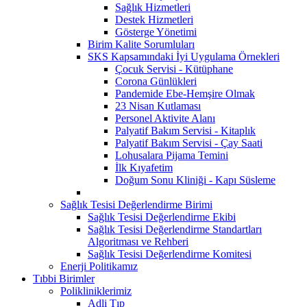
Sağlık Hizmetleri
Destek Hizmetleri
Gösterge Yönetimi
Birim Kalite Sorumluları
SKS Kapsamındaki İyi Uygulama Örnekleri
Çocuk Servisi - Kütüphane
Corona Günlükleri
Pandemide Ebe-Hemşire Olmak
23 Nisan Kutlaması
Personel Aktivite Alanı
Palyatif Bakım Servisi - Kitaplık
Palyatif Bakım Servisi - Çay Saati
Lohusalara Pijama Temini
İlk Kıyafetim
Doğum Sonu Kliniği - Kapı Süsleme
Sağlık Tesisi Değerlendirme Birimi
Sağlık Tesisi Değerlendirme Ekibi
Sağlık Tesisi Değerlendirme Standartları
Algoritması ve Rehberi
Sağlık Tesisi Değerlendirme Komitesi
Enerji Politikamız
Tıbbi Birimler
Polikliniklerimiz
Adli Tıp