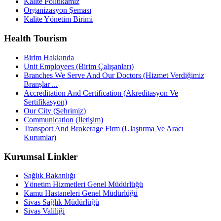
Kalite Politikamız
Organizasyon Şeması
Kalite Yönetim Birimi
Health Tourism
Birim Hakkında
Unit Employees (Birim Çalışanları)
Branches We Serve And Our Doctors (Hizmet Verdiğimiz
Branşlar ...
Accreditation And Certification (Akreditasyon Ve
Sertifikasyon)
Our City (Şehrimiz)
Communication (İletişim)
Transport And Brokerage Firm (Ulaştırma Ve Aracı
Kurumlar)
Kurumsal Linkler
Sağlık Bakanlığı
Yönetim Hizmetleri Genel Müdürlüğü
Kamu Hastaneleri Genel Müdürlüğü
Sivas Sağlık Müdürlüğü
Sivas Valiliği