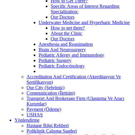
How to Get There?
Specific Areas of Interest Regarding
Specialization:
Our Doctors
Underwater Medicine and Hyperbaric Medicine
How to get there?
About the Clinic
Our Doctors
Anesthesia and Reanimation
Brain And Neurosurgery
Pediatric Allergy and Immunology
Pediatric Surgery
Pediatric Endocrinology
Accreditation And Certification (Akreditasyon Ve
Sertifikasyon)
Our City (Şehrimiz)
Communication (İletişim)
Transport And Brokerage Firm (Ulaştırma Ve Aracı
Kurumlar)
Payment (Ödeme)
USHAŞ
Yönlendirme
Hastane Bilgi Rehberi
Poliklinik Çalışma Saatleri