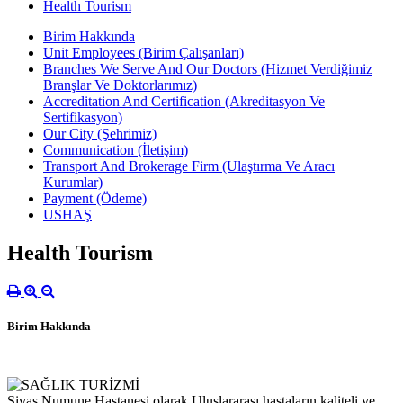
Health Tourism
Birim Hakkında
Unit Employees (Birim Çalışanları)
Branches We Serve And Our Doctors (Hizmet Verdiğimiz
Branşlar Ve Doktorlarımız)
Accreditation And Certification (Akreditasyon Ve
Sertifikasyon)
Our City (Şehrimiz)
Communication (İletişim)
Transport And Brokerage Firm (Ulaştırma Ve Aracı
Kurumlar)
Payment (Ödeme)
USHAŞ
Health Tourism
Birim Hakkında
Sivas Numune Hastanesi olarak Uluslararası hastaların kaliteli ve