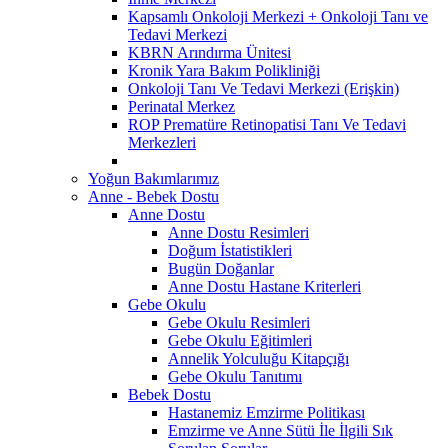
Kapsamlı Onkoloji Merkezi + Onkoloji Tanı ve
Tedavi Merkezi
KBRN Arındırma Ünitesi
Kronik Yara Bakım Polikliniği
Onkoloji Tanı Ve Tedavi Merkezi (Erişkin)
Perinatal Merkez
ROP Prematüre Retinopatisi Tanı Ve Tedavi
Merkezleri
Yoğun Bakımlarımız
Anne - Bebek Dostu
Anne Dostu
Anne Dostu Resimleri
Doğum İstatistikleri
Bugün Doğanlar
Anne Dostu Hastane Kriterleri
Gebe Okulu
Gebe Okulu Resimleri
Gebe Okulu Eğitimleri
Annelik Yolculuğu Kitapçığı
Gebe Okulu Tanıtımı
Bebek Dostu
Hastanemiz Emzirme Politikası
Emzirme ve Anne Sütü İle İlgili Sık