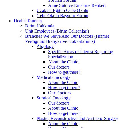
Sorulan Sorular
Anne Sütü ve Emzirme Rehberi
Uzaktan Eğitim Gebe Okulu
Gebe Okulu Başvuru Formu
Health Tourism
Birim Hakkında
Unit Employees (Birim Çalışanları)
Branches We Serve And Our Doctors (Hizmet
Verdiğimiz Branşlar Ve Doktorlarımız)
Algology
Specific Areas of Interest Regarding
Specialization
About the Clinic
Our doctors
How to get there?
Medical Oncology
About the Clinic
How to get there?
Our Doctors
Surgical Oncology
Our doctors
About the Clinic
How to get there?
Plastic, Reconstructive and Aesthetic Surgery
About the Clinic