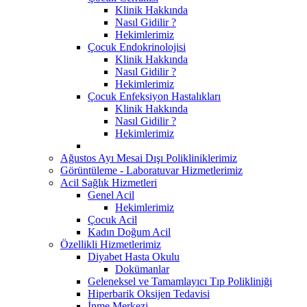
Klinik Hakkında
Nasıl Gidilir ?
Hekimlerimiz
Çocuk Endokrinolojisi
Klinik Hakkında
Nasıl Gidilir ?
Hekimlerimiz
Çocuk Enfeksiyon Hastalıkları
Klinik Hakkında
Nasıl Gidilir ?
Hekimlerimiz
Ağustos Ayı Mesai Dışı Polikliniklerimiz
Görüntüleme - Laboratuvar Hizmetlerimiz
Acil Sağlık Hizmetleri
Genel Acil
Hekimlerimiz
Çocuk Acil
Kadın Doğum Acil
Özellikli Hizmetlerimiz
Diyabet Hasta Okulu
Dokümanlar
Geleneksel ve Tamamlayıcı Tıp Polikliniği
Hiperbarik Oksijen Tedavisi
İnme Merkezi