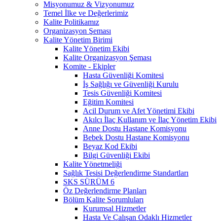
Misyonumuz & Vizyonumuz
Temel İlke ve Değerlerimiz
Kalite Politikamız
Organizasyon Şeması
Kalite Yönetim Birimi
Kalite Yönetim Ekibi
Kalite Organizasyon Şeması
Komite - Ekipler
Hasta Güvenliği Komitesi
İş Sağlığı ve Güvenliği Kurulu
Tesis Güvenliği Komitesi
Eğitim Komitesi
Acil Durum ve Afet Yönetimi Ekibi
Akılcı İlaç Kullanım ve İlaç Yönetim Ekibi
Anne Dostu Hastane Komisyonu
Bebek Dostu Hastane Komisyonu
Beyaz Kod Ekibi
Bilgi Güvenliği Ekibi
Kalite Yönetmeliği
Sağlık Tesisi Değerlendirme Standartları
SKS SÜRÜM 6
Öz Değerlendirme Planları
Bölüm Kalite Sorumluları
Kurumsal Hizmetler
Hasta Ve Çalışan Odaklı Hizmetler