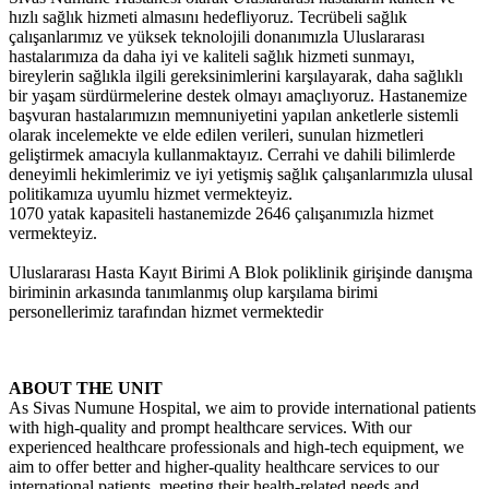
hızlı sağlık hizmeti almasını hedefliyoruz. Tecrübeli sağlık
çalışanlarımız ve yüksek teknolojili donanımızla Uluslararası
hastalarımıza da daha iyi ve kaliteli sağlık hizmeti sunmayı,
bireylerin sağlıkla ilgili gereksinimlerini karşılayarak, daha sağlıklı
bir yaşam sürdürmelerine destek olmayı amaçlıyoruz. Hastanemize
başvuran hastalarımızın memnuniyetini yapılan anketlerle sistemli
olarak incelemekte ve elde edilen verileri, sunulan hizmetleri
geliştirmek amacıyla kullanmaktayız. Cerrahi ve dahili bilimlerde
deneyimli hekimlerimiz ve iyi yetişmiş sağlık çalışanlarımızla ulusal
politikamıza uyumlu hizmet vermekteyiz.
1070 yatak kapasiteli hastanemizde 2646 çalışanımızla hizmet
vermekteyiz.
Uluslararası Hasta Kayıt Birimi A Blok poliklinik girişinde danışma
biriminin arkasında tanımlanmış olup karşılama birimi
personellerimiz tarafından hizmet vermektedir
ABOUT THE UNIT
As Sivas Numune Hospital, we aim to provide international patients
with high-quality and prompt healthcare services. With our
experienced healthcare professionals and high-tech equipment, we
aim to offer better and higher-quality healthcare services to our
international patients, meeting their health-related needs and