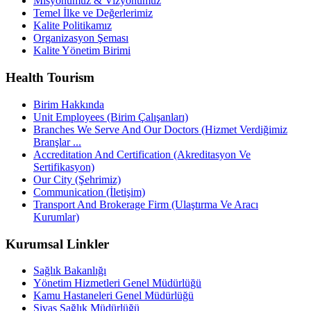
Misyonumuz & Vizyonumuz
Temel İlke ve Değerlerimiz
Kalite Politikamız
Organizasyon Şeması
Kalite Yönetim Birimi
Health Tourism
Birim Hakkında
Unit Employees (Birim Çalışanları)
Branches We Serve And Our Doctors (Hizmet Verdiğimiz
Branşlar ...
Accreditation And Certification (Akreditasyon Ve
Sertifikasyon)
Our City (Şehrimiz)
Communication (İletişim)
Transport And Brokerage Firm (Ulaştırma Ve Aracı
Kurumlar)
Kurumsal Linkler
Sağlık Bakanlığı
Yönetim Hizmetleri Genel Müdürlüğü
Kamu Hastaneleri Genel Müdürlüğü
Sivas Sağlık Müdürlüğü