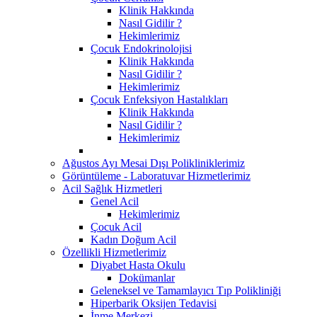
Klinik Hakkında
Nasıl Gidilir ?
Hekimlerimiz
Çocuk Endokrinolojisi
Klinik Hakkında
Nasıl Gidilir ?
Hekimlerimiz
Çocuk Enfeksiyon Hastalıkları
Klinik Hakkında
Nasıl Gidilir ?
Hekimlerimiz
Ağustos Ayı Mesai Dışı Polikliniklerimiz
Görüntüleme - Laboratuvar Hizmetlerimiz
Acil Sağlık Hizmetleri
Genel Acil
Hekimlerimiz
Çocuk Acil
Kadın Doğum Acil
Özellikli Hizmetlerimiz
Diyabet Hasta Okulu
Dokümanlar
Geleneksel ve Tamamlayıcı Tıp Polikliniği
Hiperbarik Oksijen Tedavisi
İnme Merkezi