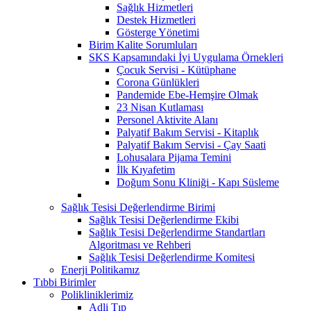
Sağlık Hizmetleri
Destek Hizmetleri
Gösterge Yönetimi
Birim Kalite Sorumluları
SKS Kapsamındaki İyi Uygulama Örnekleri
Çocuk Servisi - Kütüphane
Corona Günlükleri
Pandemide Ebe-Hemşire Olmak
23 Nisan Kutlaması
Personel Aktivite Alanı
Palyatif Bakım Servisi - Kitaplık
Palyatif Bakım Servisi - Çay Saati
Lohusalara Pijama Temini
İlk Kıyafetim
Doğum Sonu Kliniği - Kapı Süsleme
Sağlık Tesisi Değerlendirme Birimi
Sağlık Tesisi Değerlendirme Ekibi
Sağlık Tesisi Değerlendirme Standartları
Algoritması ve Rehberi
Sağlık Tesisi Değerlendirme Komitesi
Enerji Politikamız
Tıbbi Birimler
Polikliniklerimiz
Adli Tıp