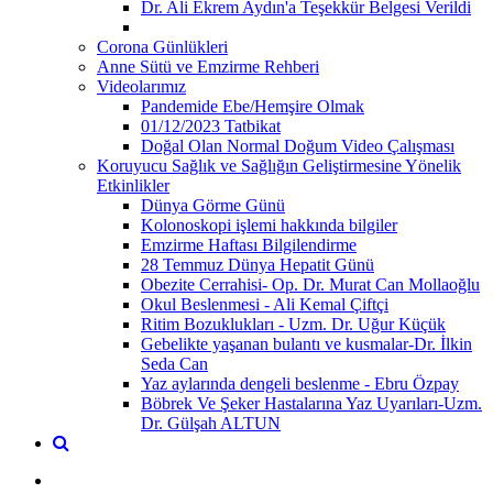
Dr. Ali Ekrem Aydın'a Teşekkür Belgesi Verildi
Corona Günlükleri
Anne Sütü ve Emzirme Rehberi
Videolarımız
Pandemide Ebe/Hemşire Olmak
01/12/2023 Tatbikat
Doğal Olan Normal Doğum Video Çalışması
Koruyucu Sağlık ve Sağlığın Geliştirmesine Yönelik
Etkinlikler
Dünya Görme Günü
Kolonoskopi işlemi hakkında bilgiler
Emzirme Haftası Bilgilendirme
28 Temmuz Dünya Hepatit Günü
Obezite Cerrahisi- Op. Dr. Murat Can Mollaoğlu
Okul Beslenmesi - Ali Kemal Çiftçi
Ritim Bozuklukları - Uzm. Dr. Uğur Küçük
Gebelikte yaşanan bulantı ve kusmalar-Dr. İlkin
Seda Can
Yaz aylarında dengeli beslenme - Ebru Özpay
Böbrek Ve Şeker Hastalarına Yaz Uyarıları-Uzm.
Dr. Gülşah ALTUN