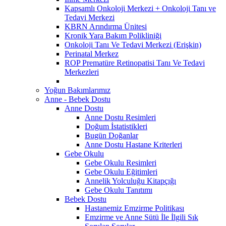
Kapsamlı Onkoloji Merkezi + Onkoloji Tanı ve
Tedavi Merkezi
KBRN Arındırma Ünitesi
Kronik Yara Bakım Polikliniği
Onkoloji Tanı Ve Tedavi Merkezi (Erişkin)
Perinatal Merkez
ROP Prematüre Retinopatisi Tanı Ve Tedavi
Merkezleri
Yoğun Bakımlarımız
Anne - Bebek Dostu
Anne Dostu
Anne Dostu Resimleri
Doğum İstatistikleri
Bugün Doğanlar
Anne Dostu Hastane Kriterleri
Gebe Okulu
Gebe Okulu Resimleri
Gebe Okulu Eğitimleri
Annelik Yolculuğu Kitapçığı
Gebe Okulu Tanıtımı
Bebek Dostu
Hastanemiz Emzirme Politikası
Emzirme ve Anne Sütü İle İlgili Sık