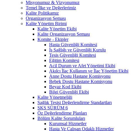
Misyonumuz & Vizyonumuz
Temel İlke ve Değerlerimiz
Kalite Politikamız
Organizasyon Şeması
Kalite Yönetim Birimi
Kalite Yönetim Ekibi
Kalite Organizasyon Şeması
Komite - Ekipler
Hasta Güvenliği Komitesi
İş Sağlığı ve Güvenliği Kurulu
Tesis Güvenliği Komitesi
Eğitim Komitesi
Acil Durum ve Afet Yönetimi Ekibi
Akılcı İlaç Kullanım ve İlaç Yönetim Ekibi
Anne Dostu Hastane Komisyonu
Bebek Dostu Hastane Komisyonu
Beyaz Kod Ekibi
Bilgi Güvenliği Ekibi
Kalite Yönetmeliği
Sağlık Tesisi Değerlendirme Standartları
SKS SÜRÜM 6
Öz Değerlendirme Planları
Bölüm Kalite Sorumluları
Kurumsal Hizmetler
Hasta Ve Çalışan Odaklı Hizmetler