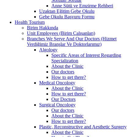
Sorulan Sorular
Anne Sütü ve Emzirme Rehberi
Uzaktan Eğitim Gebe Okulu
Gebe Okulu Başvuru Formu
Health Tourism
Birim Hakkında
Unit Employees (Birim Çalışanları)
Branches We Serve And Our Doctors (Hizmet
Verdiğimiz Branşlar Ve Doktorlarımız)
Algology
Specific Areas of Interest Regarding
Specialization
About the Clinic
Our doctors
How to get there?
Medical Oncology
About the Clinic
How to get there?
Our Doctors
Surgical Oncology
Our doctors
About the Clinic
How to get there?
Plastic, Reconstructive and Aesthetic Surgery
About the Clinic