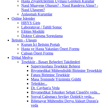
Hasta Ziyaretçilerinin Uyması Gereken Kurallar
Nasıl Muayene Olurum? - Nasıl Randevu Alınır? -
Nasıl Ulaşırım?
Anlaşmalı Kurumlar
Online İşlemler
HBYS Giriş
Laboratuvar / Tahlil Sonuç
Eğitim Modülü
Doktor Çalışma Sorgulama
İletişim - Ulaşım
Kurum İçi İletişim Portalı
Hasta ve Hasta Yakınları Öneri Formu
Çalışan Öneri Formu
Dijital Medya
Teşekkür - Başarı Belgeleri Takdimleri
Supervisorlara Teşekkür Belgesi
Biyomedikal Mühendisliği Birimine Teşşekkür
Fatura Birimine Teşekkür
Masa Tenisinde Yüzümüz Güldü
Tebrikler...
Dr. Çayhan'a Veda
Biyomedikal Tekniker Sebati Çingöl'e veda...
Sosyal Çalışmacı Sevilay Öztürk'e veda...
Bilgisayar Mühendisi Derya Akkurt Duran'a
veda