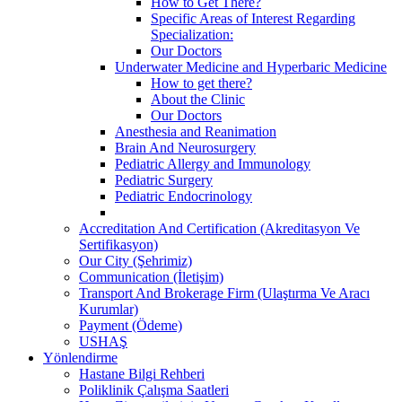
How to Get There?
Specific Areas of Interest Regarding
Specialization:
Our Doctors
Underwater Medicine and Hyperbaric Medicine
How to get there?
About the Clinic
Our Doctors
Anesthesia and Reanimation
Brain And Neurosurgery
Pediatric Allergy and Immunology
Pediatric Surgery
Pediatric Endocrinology
Accreditation And Certification (Akreditasyon Ve
Sertifikasyon)
Our City (Şehrimiz)
Communication (İletişim)
Transport And Brokerage Firm (Ulaştırma Ve Aracı
Kurumlar)
Payment (Ödeme)
USHAŞ
Yönlendirme
Hastane Bilgi Rehberi
Poliklinik Çalışma Saatleri