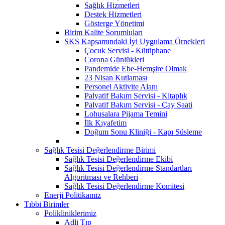
Sağlık Hizmetleri
Destek Hizmetleri
Gösterge Yönetimi
Birim Kalite Sorumluları
SKS Kapsamındaki İyi Uygulama Örnekleri
Çocuk Servisi - Kütüphane
Corona Günlükleri
Pandemide Ebe-Hemşire Olmak
23 Nisan Kutlaması
Personel Aktivite Alanı
Palyatif Bakım Servisi - Kitaplık
Palyatif Bakım Servisi - Çay Saati
Lohusalara Pijama Temini
İlk Kıyafetim
Doğum Sonu Kliniği - Kapı Süsleme
Sağlık Tesisi Değerlendirme Birimi
Sağlık Tesisi Değerlendirme Ekibi
Sağlık Tesisi Değerlendirme Standartları
Algoritması ve Rehberi
Sağlık Tesisi Değerlendirme Komitesi
Enerji Politikamız
Tıbbi Birimler
Polikliniklerimiz
Adli Tıp