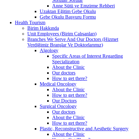
Sorulan Sorular
Anne Sütü ve Emzirme Rehberi
Uzaktan Eğitim Gebe Okulu
Gebe Okulu Başvuru Formu
Health Tourism
Birim Hakkında
Unit Employees (Birim Çalışanları)
Branches We Serve And Our Doctors (Hizmet
Verdiğimiz Branşlar Ve Doktorlarımız)
Algology
Specific Areas of Interest Regarding
Specialization
About the Clinic
Our doctors
How to get there?
Medical Oncology
About the Clinic
How to get there?
Our Doctors
Surgical Oncology
Our doctors
About the Clinic
How to get there?
Plastic, Reconstructive and Aesthetic Surgery
About the Clinic