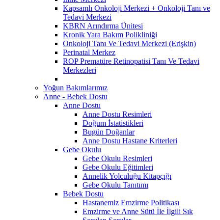
Kapsamlı Onkoloji Merkezi + Onkoloji Tanı ve
Tedavi Merkezi
KBRN Arındırma Ünitesi
Kronik Yara Bakım Polikliniği
Onkoloji Tanı Ve Tedavi Merkezi (Erişkin)
Perinatal Merkez
ROP Prematüre Retinopatisi Tanı Ve Tedavi
Merkezleri
Yoğun Bakımlarımız
Anne - Bebek Dostu
Anne Dostu
Anne Dostu Resimleri
Doğum İstatistikleri
Bugün Doğanlar
Anne Dostu Hastane Kriterleri
Gebe Okulu
Gebe Okulu Resimleri
Gebe Okulu Eğitimleri
Annelik Yolculuğu Kitapçığı
Gebe Okulu Tanıtımı
Bebek Dostu
Hastanemiz Emzirme Politikası
Emzirme ve Anne Sütü İle İlgili Sık