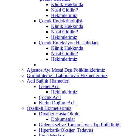
Klinik Hakkında
Nasıl Gidilir ?
Hekimlerimiz
Çocuk Endokrinolojisi
Klinik Hakkında
Nasıl Gidilir ?
Hekimlerimiz
Çocuk Enfeksiyon Hastalıkları
Klinik Hakkında
Nasıl Gidilir ?
Hekimlerimiz
Ağustos Ayı Mesai Dışı Polikliniklerimiz
Görüntüleme - Laboratuvar Hizmetlerimiz
Acil Sağlık Hizmetleri
Genel Acil
Hekimlerimiz
Çocuk Acil
Kadın Doğum Acil
Özellikli Hizmetlerimiz
Diyabet Hasta Okulu
Dokümanlar
Geleneksel ve Tamamlayıcı Tıp Polikliniği
Hiperbarik Oksijen Tedavisi
İnme Merkezi