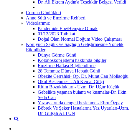
Dr. Ali Ekrem Aydın'a Teşekkür Belgesi Verildi
Corona Günlükleri
Anne Sütü ve Emzirme Rehberi
Videolarımız
Pandemide Ebe/Hemşire Olmak
01/12/2023 Tatbikat
Doğal Olan Normal Doğum Video Çalışması
Koruyucu Sağlık ve Sağlığın Geliştirmesine Yönelik
Etkinlikler
Dünya Görme Günü
Kolonoskopi işlemi hakkında bilgiler
Emzirme Haftası Bilgilendirme
28 Temmuz Dünya Hepatit Günü
Obezite Cerrahisi- Op. Dr. Murat Can Mollaoğlu
Okul Beslenmesi - Ali Kemal Çiftçi
Ritim Bozuklukları - Uzm. Dr. Uğur Küçük
Gebelikte yaşanan bulantı ve kusmalar-Dr. İlkin
Seda Can
Yaz aylarında dengeli beslenme - Ebru Özpay
Böbrek Ve Şeker Hastalarına Yaz Uyarıları-Uzm.
Dr. Gülşah ALTUN