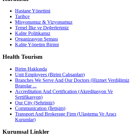
Hastane Yönetimi
Tarihçe
Misyonumuz & Vizyonumuz
Temel İlke ve Değerlerimiz
Kalite Politikamız
Organizasyon Şeması
Kalite Yönetim Birimi
Health Tourism
Birim Hakkında
Unit Employees (Birim Çalışanları)
Branches We Serve And Our Doctors (Hizmet Verdiğimiz
Branşlar ...
Accreditation And Certification (Akreditasyon Ve
Sertifikasyon)
Our City (Şehrimiz)
Communication (İletişim)
Transport And Brokerage Firm (Ulaştırma Ve Aracı
Kurumlar)
Kurumsal Linkler