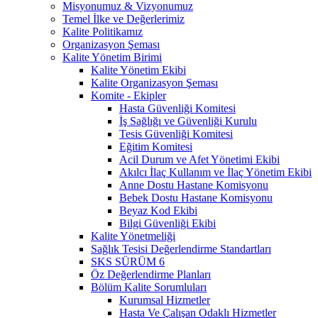
Misyonumuz & Vizyonumuz
Temel İlke ve Değerlerimiz
Kalite Politikamız
Organizasyon Şeması
Kalite Yönetim Birimi
Kalite Yönetim Ekibi
Kalite Organizasyon Şeması
Komite - Ekipler
Hasta Güvenliği Komitesi
İş Sağlığı ve Güvenliği Kurulu
Tesis Güvenliği Komitesi
Eğitim Komitesi
Acil Durum ve Afet Yönetimi Ekibi
Akılcı İlaç Kullanım ve İlaç Yönetim Ekibi
Anne Dostu Hastane Komisyonu
Bebek Dostu Hastane Komisyonu
Beyaz Kod Ekibi
Bilgi Güvenliği Ekibi
Kalite Yönetmeliği
Sağlık Tesisi Değerlendirme Standartları
SKS SÜRÜM 6
Öz Değerlendirme Planları
Bölüm Kalite Sorumluları
Kurumsal Hizmetler
Hasta Ve Çalışan Odaklı Hizmetler