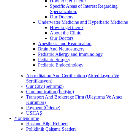
How to Get There?
Specific Areas of Interest Regarding
Specialization:
Our Doctors
Underwater Medicine and Hyperbaric Medicine
How to get there?
About the Clinic
Our Doctors
Anesthesia and Reanimation
Brain And Neurosurgery
Pediatric Allergy and Immunology
Pediatric Surgery
Pediatric Endocrinology
Accreditation And Certification (Akreditasyon Ve
Sertifikasyon)
Our City (Şehrimiz)
Communication (İletişim)
Transport And Brokerage Firm (Ulaştırma Ve Aracı
Kurumlar)
Payment (Ödeme)
USHAŞ
Yönlendirme
Hastane Bilgi Rehberi
Poliklinik Çalışma Saatleri