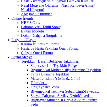
Hasta Ziyaretçilerinin Uyması Gereken Kurallar
Nasıl Muayene Olurum? - Nasıl Randevu Alınır? -
Nasıl Ulaşırım?
Anlaşmalı Kurumlar
Online İşlemler
HBYS Giriş
Laboratuvar / Tahlil Sonuç
Eğitim Modülü
Doktor Çalışma Sorgulama
İletişim - Ulaşım
Kurum İçi İletişim Portalı
Hasta ve Hasta Yakınları Öneri Formu
Çalışan Öneri Formu
Dijital Medya
Teşekkür - Başarı Belgeleri Takdimleri
Supervisorlara Teşekkür Belgesi
Biyomedikal Mühendisliği Birimine Teşşekkür
Fatura Birimine Teşekkür
Masa Tenisinde Yüzümüz Güldü
Tebrikler...
Dr. Çayhan'a Veda
Biyomedikal Tekniker Sebati Çingöl'e veda...
Sosyal Çalışmacı Sevilay Öztürk'e veda...
Bilgisayar Mühendisi Derya Akkurt Duran'a
veda