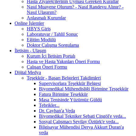
Hasta Ziyaretçilerinin Uyması Gereken Kurallar
Nasıl Muayene Olurum? - Nasıl Randevu Alınır? -
Nasıl Ulaşırım?
Anlaşmalı Kurumlar
Online İşlemler
HBYS Giriş
Laboratuvar / Tahlil Sonuç
Eğitim Modülü
Doktor Çalışma Sorgulama
İletişim - Ulaşım
Kurum İçi İletişim Portalı
Hasta ve Hasta Yakınları Öneri Formu
Çalışan Öneri Formu
Dijital Medya
Teşekkür - Başarı Belgeleri Takdimleri
Supervisorlara Teşekkür Belgesi
Biyomedikal Mühendisliği Birimine Teşşekkür
Fatura Birimine Teşekkür
Masa Tenisinde Yüzümüz Güldü
Tebrikler...
Dr. Çayhan'a Veda
Biyomedikal Tekniker Sebati Çingöl'e veda...
Sosyal Çalışmacı Sevilay Öztürk'e veda...
Bilgisayar Mühendisi Derya Akkurt Duran'a
veda