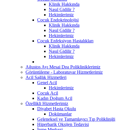
Klinik Hakkında
Nasıl Gidilir ?
Hekimlerimiz
Çocuk Endokrinolojisi
Klinik Hakkında
Nasıl Gidilir ?
Hekimlerimiz
Çocuk Enfeksiyon Hastalıkları
Klinik Hakkında
Nasıl Gidilir ?
Hekimlerimiz
Ağustos Ayı Mesai Dışı Polikliniklerimiz
Görüntüleme - Laboratuvar Hizmetlerimiz
Acil Sağlık Hizmetleri
Genel Acil
Hekimlerimiz
Çocuk Acil
Kadın Doğum Acil
Özellikli Hizmetlerimiz
Diyabet Hasta Okulu
Dokümanlar
Geleneksel ve Tamamlayıcı Tıp Polikliniği
Hiperbarik Oksijen Tedavisi
İnme Merkezi