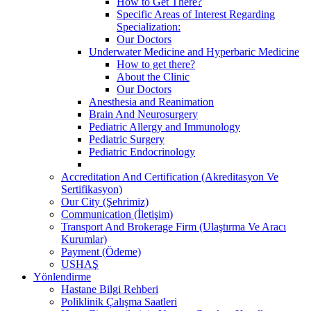
How to Get There?
Specific Areas of Interest Regarding
Specialization:
Our Doctors
Underwater Medicine and Hyperbaric Medicine
How to get there?
About the Clinic
Our Doctors
Anesthesia and Reanimation
Brain And Neurosurgery
Pediatric Allergy and Immunology
Pediatric Surgery
Pediatric Endocrinology
Accreditation And Certification (Akreditasyon Ve
Sertifikasyon)
Our City (Şehrimiz)
Communication (İletişim)
Transport And Brokerage Firm (Ulaştırma Ve Aracı
Kurumlar)
Payment (Ödeme)
USHAŞ
Yönlendirme
Hastane Bilgi Rehberi
Poliklinik Çalışma Saatleri