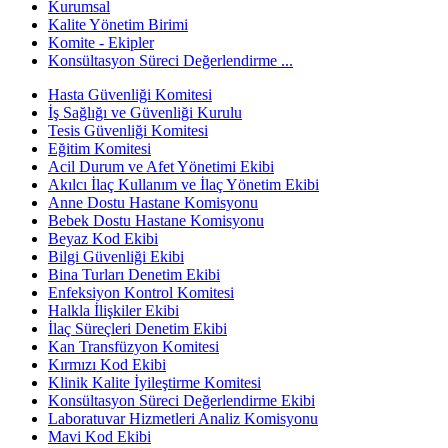
Kurumsal
Kalite Yönetim Birimi
Komite - Ekipler
Konsültasyon Süreci Değerlendirme ...
Hasta Güvenliği Komitesi
İş Sağlığı ve Güvenliği Kurulu
Tesis Güvenliği Komitesi
Eğitim Komitesi
Acil Durum ve Afet Yönetimi Ekibi
Akılcı İlaç Kullanım ve İlaç Yönetim Ekibi
Anne Dostu Hastane Komisyonu
Bebek Dostu Hastane Komisyonu
Beyaz Kod Ekibi
Bilgi Güvenliği Ekibi
Bina Turları Denetim Ekibi
Enfeksiyon Kontrol Komitesi
Halkla İlişkiler Ekibi
İlaç Süreçleri Denetim Ekibi
Kan Transfüzyon Komitesi
Kırmızı Kod Ekibi
Klinik Kalite İyileştirme Komitesi
Konsültasyon Süreci Değerlendirme Ekibi
Laboratuvar Hizmetleri Analiz Komisyonu
Mavi Kod Ekibi