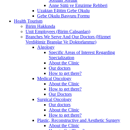
Sorulan Sorular
Anne Sütü ve Emzirme Rehberi
Uzaktan Eğitim Gebe Okulu
Gebe Okulu Başvuru Formu
Health Tourism
Birim Hakkında
Unit Employees (Birim Çalışanları)
Branches We Serve And Our Doctors (Hizmet
Verdiğimiz Branşlar Ve Doktorlarımız)
Algology
Specific Areas of Interest Regarding
Specialization
About the Clinic
Our doctors
How to get there?
Medical Oncology
About the Clinic
How to get there?
Our Doctors
Surgical Oncology
Our doctors
About the Clinic
How to get there?
Plastic, Reconstructive and Aesthetic Surgery
About the Clinic