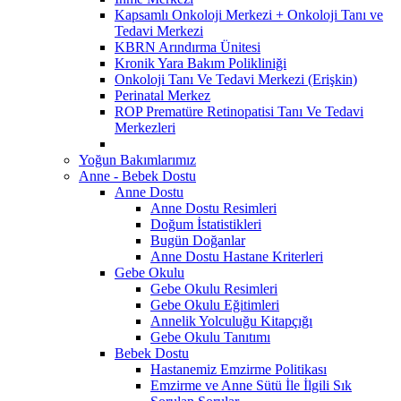
Kapsamlı Onkoloji Merkezi + Onkoloji Tanı ve
Tedavi Merkezi
KBRN Arındırma Ünitesi
Kronik Yara Bakım Polikliniği
Onkoloji Tanı Ve Tedavi Merkezi (Erişkin)
Perinatal Merkez
ROP Prematüre Retinopatisi Tanı Ve Tedavi
Merkezleri
Yoğun Bakımlarımız
Anne - Bebek Dostu
Anne Dostu
Anne Dostu Resimleri
Doğum İstatistikleri
Bugün Doğanlar
Anne Dostu Hastane Kriterleri
Gebe Okulu
Gebe Okulu Resimleri
Gebe Okulu Eğitimleri
Annelik Yolculuğu Kitapçığı
Gebe Okulu Tanıtımı
Bebek Dostu
Hastanemiz Emzirme Politikası
Emzirme ve Anne Sütü İle İlgili Sık