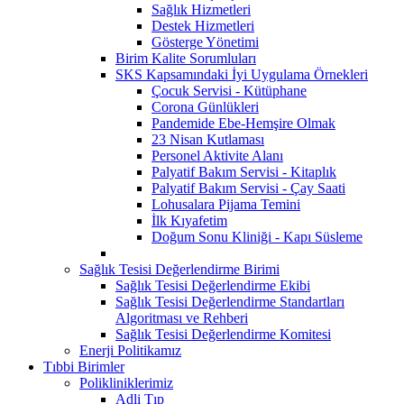
Sağlık Hizmetleri
Destek Hizmetleri
Gösterge Yönetimi
Birim Kalite Sorumluları
SKS Kapsamındaki İyi Uygulama Örnekleri
Çocuk Servisi - Kütüphane
Corona Günlükleri
Pandemide Ebe-Hemşire Olmak
23 Nisan Kutlaması
Personel Aktivite Alanı
Palyatif Bakım Servisi - Kitaplık
Palyatif Bakım Servisi - Çay Saati
Lohusalara Pijama Temini
İlk Kıyafetim
Doğum Sonu Kliniği - Kapı Süsleme
Sağlık Tesisi Değerlendirme Birimi
Sağlık Tesisi Değerlendirme Ekibi
Sağlık Tesisi Değerlendirme Standartları
Algoritması ve Rehberi
Sağlık Tesisi Değerlendirme Komitesi
Enerji Politikamız
Tıbbi Birimler
Polikliniklerimiz
Adli Tıp