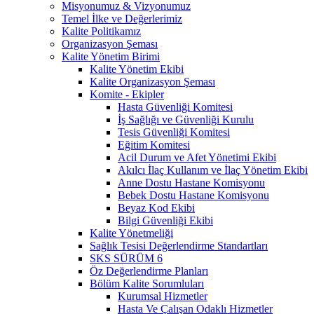
Misyonumuz & Vizyonumuz
Temel İlke ve Değerlerimiz
Kalite Politikamız
Organizasyon Şeması
Kalite Yönetim Birimi
Kalite Yönetim Ekibi
Kalite Organizasyon Şeması
Komite - Ekipler
Hasta Güvenliği Komitesi
İş Sağlığı ve Güvenliği Kurulu
Tesis Güvenliği Komitesi
Eğitim Komitesi
Acil Durum ve Afet Yönetimi Ekibi
Akılcı İlaç Kullanım ve İlaç Yönetim Ekibi
Anne Dostu Hastane Komisyonu
Bebek Dostu Hastane Komisyonu
Beyaz Kod Ekibi
Bilgi Güvenliği Ekibi
Kalite Yönetmeliği
Sağlık Tesisi Değerlendirme Standartları
SKS SÜRÜM 6
Öz Değerlendirme Planları
Bölüm Kalite Sorumluları
Kurumsal Hizmetler
Hasta Ve Çalışan Odaklı Hizmetler