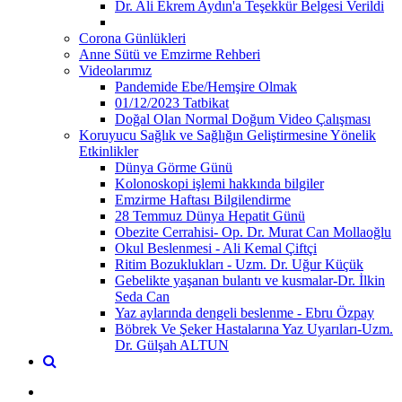
Dr. Ali Ekrem Aydın'a Teşekkür Belgesi Verildi
Corona Günlükleri
Anne Sütü ve Emzirme Rehberi
Videolarımız
Pandemide Ebe/Hemşire Olmak
01/12/2023 Tatbikat
Doğal Olan Normal Doğum Video Çalışması
Koruyucu Sağlık ve Sağlığın Geliştirmesine Yönelik
Etkinlikler
Dünya Görme Günü
Kolonoskopi işlemi hakkında bilgiler
Emzirme Haftası Bilgilendirme
28 Temmuz Dünya Hepatit Günü
Obezite Cerrahisi- Op. Dr. Murat Can Mollaoğlu
Okul Beslenmesi - Ali Kemal Çiftçi
Ritim Bozuklukları - Uzm. Dr. Uğur Küçük
Gebelikte yaşanan bulantı ve kusmalar-Dr. İlkin
Seda Can
Yaz aylarında dengeli beslenme - Ebru Özpay
Böbrek Ve Şeker Hastalarına Yaz Uyarıları-Uzm.
Dr. Gülşah ALTUN