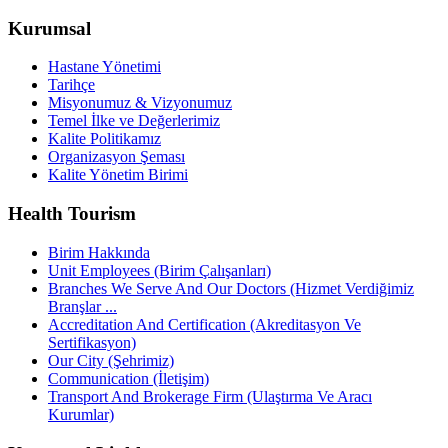
Kurumsal
Hastane Yönetimi
Tarihçe
Misyonumuz & Vizyonumuz
Temel İlke ve Değerlerimiz
Kalite Politikamız
Organizasyon Şeması
Kalite Yönetim Birimi
Health Tourism
Birim Hakkında
Unit Employees (Birim Çalışanları)
Branches We Serve And Our Doctors (Hizmet Verdiğimiz
Branşlar ...
Accreditation And Certification (Akreditasyon Ve
Sertifikasyon)
Our City (Şehrimiz)
Communication (İletişim)
Transport And Brokerage Firm (Ulaştırma Ve Aracı
Kurumlar)