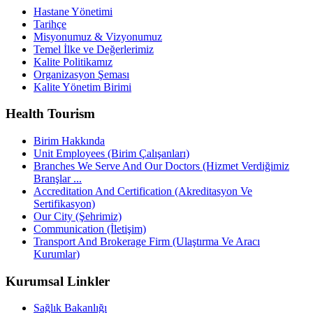
Hastane Yönetimi
Tarihçe
Misyonumuz & Vizyonumuz
Temel İlke ve Değerlerimiz
Kalite Politikamız
Organizasyon Şeması
Kalite Yönetim Birimi
Health Tourism
Birim Hakkında
Unit Employees (Birim Çalışanları)
Branches We Serve And Our Doctors (Hizmet Verdiğimiz
Branşlar ...
Accreditation And Certification (Akreditasyon Ve
Sertifikasyon)
Our City (Şehrimiz)
Communication (İletişim)
Transport And Brokerage Firm (Ulaştırma Ve Aracı
Kurumlar)
Kurumsal Linkler
Sağlık Bakanlığı