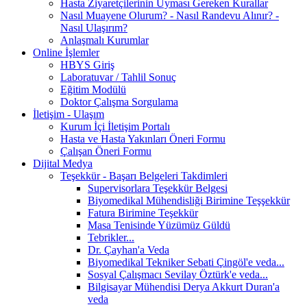
Hasta Ziyaretçilerinin Uyması Gereken Kurallar
Nasıl Muayene Olurum? - Nasıl Randevu Alınır? -
Nasıl Ulaşırım?
Anlaşmalı Kurumlar
Online İşlemler
HBYS Giriş
Laboratuvar / Tahlil Sonuç
Eğitim Modülü
Doktor Çalışma Sorgulama
İletişim - Ulaşım
Kurum İçi İletişim Portalı
Hasta ve Hasta Yakınları Öneri Formu
Çalışan Öneri Formu
Dijital Medya
Teşekkür - Başarı Belgeleri Takdimleri
Supervisorlara Teşekkür Belgesi
Biyomedikal Mühendisliği Birimine Teşşekkür
Fatura Birimine Teşekkür
Masa Tenisinde Yüzümüz Güldü
Tebrikler...
Dr. Çayhan'a Veda
Biyomedikal Tekniker Sebati Çingöl'e veda...
Sosyal Çalışmacı Sevilay Öztürk'e veda...
Bilgisayar Mühendisi Derya Akkurt Duran'a
veda