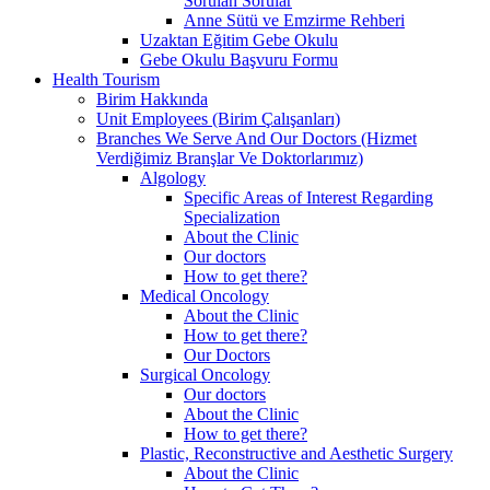
Sorulan Sorular
Anne Sütü ve Emzirme Rehberi
Uzaktan Eğitim Gebe Okulu
Gebe Okulu Başvuru Formu
Health Tourism
Birim Hakkında
Unit Employees (Birim Çalışanları)
Branches We Serve And Our Doctors (Hizmet
Verdiğimiz Branşlar Ve Doktorlarımız)
Algology
Specific Areas of Interest Regarding
Specialization
About the Clinic
Our doctors
How to get there?
Medical Oncology
About the Clinic
How to get there?
Our Doctors
Surgical Oncology
Our doctors
About the Clinic
How to get there?
Plastic, Reconstructive and Aesthetic Surgery
About the Clinic