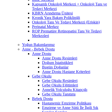
Kapsamlı Onkoloji Merkezi + Onkoloji Tanı ve
Tedavi Merkezi
KBRN Arındırma Ünitesi
Kronik Yara Bakım Polikliniği
Onkoloji Tanı Ve Tedavi Merkezi (Erişkin)
Perinatal Merkez
ROP Prematüre Retinopatisi Tanı Ve Tedavi
Merkezleri
Yoğun Bakımlarımız
Anne - Bebek Dostu
Anne Dostu
Anne Dostu Resimleri
Doğum İstatistikleri
Bugün Doğanlar
Anne Dostu Hastane Kriterleri
Gebe Okulu
Gebe Okulu Resimleri
Gebe Okulu Eğitimleri
Annelik Yolculuğu Kitapçığı
Gebe Okulu Tanıtımı
Bebek Dostu
Hastanemiz Emzirme Politikası
Emzirme ve Anne Sütü İle İlgili Sık