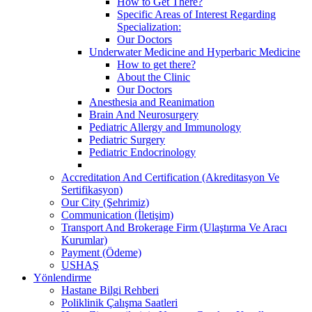
How to Get There?
Specific Areas of Interest Regarding
Specialization:
Our Doctors
Underwater Medicine and Hyperbaric Medicine
How to get there?
About the Clinic
Our Doctors
Anesthesia and Reanimation
Brain And Neurosurgery
Pediatric Allergy and Immunology
Pediatric Surgery
Pediatric Endocrinology
Accreditation And Certification (Akreditasyon Ve
Sertifikasyon)
Our City (Şehrimiz)
Communication (İletişim)
Transport And Brokerage Firm (Ulaştırma Ve Aracı
Kurumlar)
Payment (Ödeme)
USHAŞ
Yönlendirme
Hastane Bilgi Rehberi
Poliklinik Çalışma Saatleri