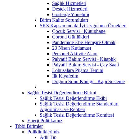
Sağlık Hizmetleri
Destek Hizmetleri
Gösterge Yönetimi
Birim Kalite Sorumluları
SKS Kapsamındaki İyi Uygulama Örnekleri
Çocuk Servisi - Kütüphane
Corona Günlükleri
Pandemide Ebe-Hemşire Olmak
23 Nisan Kutlaması
Personel Aktivite Alanı
Palyatif Bakım Servisi - Kitaplık
Palyatif Bakım Servisi - Çay Saati
Lohusalara Pijama Temini
İlk Kıyafetim
Doğum Sonu Kliniği - Kapı Süsleme
Sağlık Tesisi Değerlendirme Birimi
Sağlık Tesisi Değerlendirme Ekibi
Sağlık Tesisi Değerlendirme Standartları
Algoritması ve Rehberi
Sağlık Tesisi Değerlendirme Komitesi
Enerji Politikamız
Tıbbi Birimler
Polikliniklerimiz
Adli Tıp