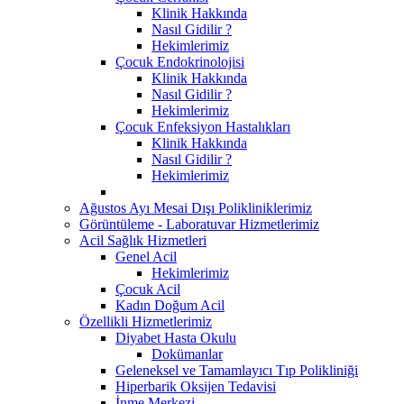
Klinik Hakkında
Nasıl Gidilir ?
Hekimlerimiz
Çocuk Endokrinolojisi
Klinik Hakkında
Nasıl Gidilir ?
Hekimlerimiz
Çocuk Enfeksiyon Hastalıkları
Klinik Hakkında
Nasıl Gidilir ?
Hekimlerimiz
Ağustos Ayı Mesai Dışı Polikliniklerimiz
Görüntüleme - Laboratuvar Hizmetlerimiz
Acil Sağlık Hizmetleri
Genel Acil
Hekimlerimiz
Çocuk Acil
Kadın Doğum Acil
Özellikli Hizmetlerimiz
Diyabet Hasta Okulu
Dokümanlar
Geleneksel ve Tamamlayıcı Tıp Polikliniği
Hiperbarik Oksijen Tedavisi
İnme Merkezi