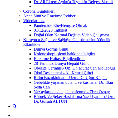
Dr. Ali Ekrem Aydın'a Teşekkür Belgesi Verildi
Corona Günlükleri
Anne Sütü ve Emzirme Rehberi
Videolarımız
Pandemide Ebe/Hemşire Olmak
01/12/2023 Tatbikat
Doğal Olan Normal Doğum Video Çalışması
Koruyucu Sağlık ve Sağlığın Geliştirmesine Yönelik
Etkinlikler
Dünya Görme Günü
Kolonoskopi işlemi hakkında bilgiler
Emzirme Haftası Bilgilendirme
28 Temmuz Dünya Hepatit Günü
Obezite Cerrahisi- Op. Dr. Murat Can Mollaoğlu
Okul Beslenmesi - Ali Kemal Çiftçi
Ritim Bozuklukları - Uzm. Dr. Uğur Küçük
Gebelikte yaşanan bulantı ve kusmalar-Dr. İlkin
Seda Can
Yaz aylarında dengeli beslenme - Ebru Özpay
Böbrek Ve Şeker Hastalarına Yaz Uyarıları-Uzm.
Dr. Gülşah ALTUN