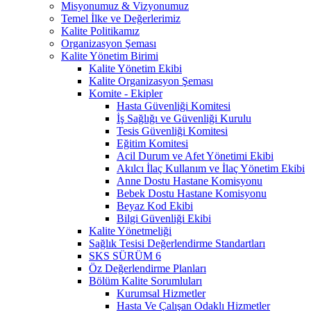
Misyonumuz & Vizyonumuz
Temel İlke ve Değerlerimiz
Kalite Politikamız
Organizasyon Şeması
Kalite Yönetim Birimi
Kalite Yönetim Ekibi
Kalite Organizasyon Şeması
Komite - Ekipler
Hasta Güvenliği Komitesi
İş Sağlığı ve Güvenliği Kurulu
Tesis Güvenliği Komitesi
Eğitim Komitesi
Acil Durum ve Afet Yönetimi Ekibi
Akılcı İlaç Kullanım ve İlaç Yönetim Ekibi
Anne Dostu Hastane Komisyonu
Bebek Dostu Hastane Komisyonu
Beyaz Kod Ekibi
Bilgi Güvenliği Ekibi
Kalite Yönetmeliği
Sağlık Tesisi Değerlendirme Standartları
SKS SÜRÜM 6
Öz Değerlendirme Planları
Bölüm Kalite Sorumluları
Kurumsal Hizmetler
Hasta Ve Çalışan Odaklı Hizmetler