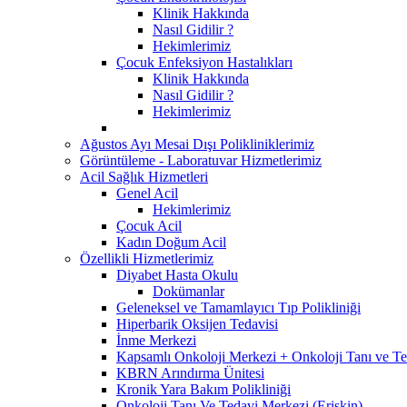
Klinik Hakkında
Nasıl Gidilir ?
Hekimlerimiz
Çocuk Enfeksiyon Hastalıkları
Klinik Hakkında
Nasıl Gidilir ?
Hekimlerimiz
Ağustos Ayı Mesai Dışı Polikliniklerimiz
Görüntüleme - Laboratuvar Hizmetlerimiz
Acil Sağlık Hizmetleri
Genel Acil
Hekimlerimiz
Çocuk Acil
Kadın Doğum Acil
Özellikli Hizmetlerimiz
Diyabet Hasta Okulu
Dokümanlar
Geleneksel ve Tamamlayıcı Tıp Polikliniği
Hiperbarik Oksijen Tedavisi
İnme Merkezi
Kapsamlı Onkoloji Merkezi + Onkoloji Tanı ve T
KBRN Arındırma Ünitesi
Kronik Yara Bakım Polikliniği
Onkoloji Tanı Ve Tedavi Merkezi (Erişkin)