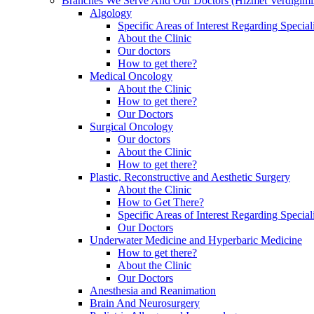
Branches We Serve And Our Doctors (Hizmet Verdiğimiz
Algology
Specific Areas of Interest Regarding Special
About the Clinic
Our doctors
How to get there?
Medical Oncology
About the Clinic
How to get there?
Our Doctors
Surgical Oncology
Our doctors
About the Clinic
How to get there?
Plastic, Reconstructive and Aesthetic Surgery
About the Clinic
How to Get There?
Specific Areas of Interest Regarding Special
Our Doctors
Underwater Medicine and Hyperbaric Medicine
How to get there?
About the Clinic
Our Doctors
Anesthesia and Reanimation
Brain And Neurosurgery