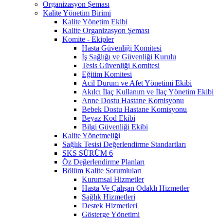
Organizasyon Şeması
Kalite Yönetim Birimi
Kalite Yönetim Ekibi
Kalite Organizasyon Şeması
Komite - Ekipler
Hasta Güvenliği Komitesi
İş Sağlığı ve Güvenliği Kurulu
Tesis Güvenliği Komitesi
Eğitim Komitesi
Acil Durum ve Afet Yönetimi Ekibi
Akılcı İlaç Kullanım ve İlaç Yönetim Ekibi
Anne Dostu Hastane Komisyonu
Bebek Dostu Hastane Komisyonu
Beyaz Kod Ekibi
Bilgi Güvenliği Ekibi
Kalite Yönetmeliği
Sağlık Tesisi Değerlendirme Standartları
SKS SÜRÜM 6
Öz Değerlendirme Planları
Bölüm Kalite Sorumluları
Kurumsal Hizmetler
Hasta Ve Çalışan Odaklı Hizmetler
Sağlık Hizmetleri
Destek Hizmetleri
Gösterge Yönetimi