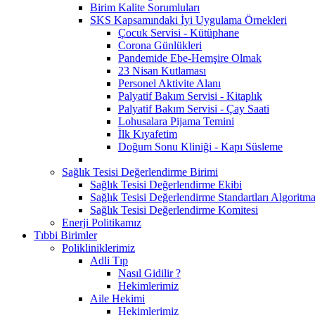
Birim Kalite Sorumluları
SKS Kapsamındaki İyi Uygulama Örnekleri
Çocuk Servisi - Kütüphane
Corona Günlükleri
Pandemide Ebe-Hemşire Olmak
23 Nisan Kutlaması
Personel Aktivite Alanı
Palyatif Bakım Servisi - Kitaplık
Palyatif Bakım Servisi - Çay Saati
Lohusalara Pijama Temini
İlk Kıyafetim
Doğum Sonu Kliniği - Kapı Süsleme
Sağlık Tesisi Değerlendirme Birimi
Sağlık Tesisi Değerlendirme Ekibi
Sağlık Tesisi Değerlendirme Standartları Algoritm
Sağlık Tesisi Değerlendirme Komitesi
Enerji Politikamız
Tıbbi Birimler
Polikliniklerimiz
Adli Tıp
Nasıl Gidilir ?
Hekimlerimiz
Aile Hekimi
Hekimlerimiz