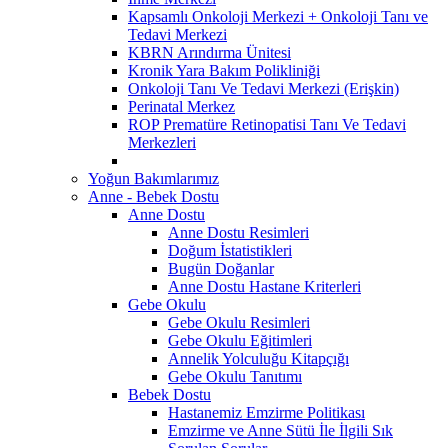
Kapsamlı Onkoloji Merkezi + Onkoloji Tanı ve
Tedavi Merkezi
KBRN Arındırma Ünitesi
Kronik Yara Bakım Polikliniği
Onkoloji Tanı Ve Tedavi Merkezi (Erişkin)
Perinatal Merkez
ROP Prematüre Retinopatisi Tanı Ve Tedavi
Merkezleri
Yoğun Bakımlarımız
Anne - Bebek Dostu
Anne Dostu
Anne Dostu Resimleri
Doğum İstatistikleri
Bugün Doğanlar
Anne Dostu Hastane Kriterleri
Gebe Okulu
Gebe Okulu Resimleri
Gebe Okulu Eğitimleri
Annelik Yolculuğu Kitapçığı
Gebe Okulu Tanıtımı
Bebek Dostu
Hastanemiz Emzirme Politikası
Emzirme ve Anne Sütü İle İlgili Sık