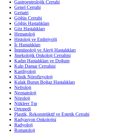
Gastroentrolojik Cerrahi
Genel Cerrahi
Geriatri
Göğüs Cerrahi
Göğüs Hastalıkları
Göz Hastalıkları
Hematoloji
Histoloji ve Embriyolji
İç Hastalıkları
İmmünoloji ve Alerji Hastalıkları
Jinekolojik Onkoloji Cerrahisi
Kadın Hastalıkları ve Doğum
Kalp Damar Cerrahisi
Kardiyoloji
Klinik Nörofizyoloji
Kulak Burun Boğaz Hastalıkları
Nefroloji
Neonatoloji
Nöroloji
Nükleer Tıp
Ortopedi
Plastik, Rekonstrüktif ve Estetik Cerrahi
Radyasyon Onkolojisi
Radyoloji
Romatoloji