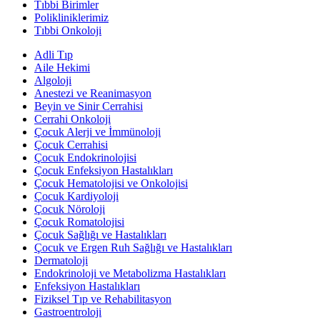
Tıbbi Birimler
Polikliniklerimiz
Tıbbi Onkoloji
Adli Tıp
Aile Hekimi
Algoloji
Anestezi ve Reanimasyon
Beyin ve Sinir Cerrahisi
Cerrahi Onkoloji
Çocuk Alerji ve İmmünoloji
Çocuk Cerrahisi
Çocuk Endokrinolojisi
Çocuk Enfeksiyon Hastalıkları
Çocuk Hematolojisi ve Onkolojisi
Çocuk Kardiyoloji
Çocuk Nöroloji
Çocuk Romatolojisi
Çocuk Sağlığı ve Hastalıkları
Çocuk ve Ergen Ruh Sağlığı ve Hastalıkları
Dermatoloji
Endokrinoloji ve Metabolizma Hastalıkları
Enfeksiyon Hastalıkları
Fiziksel Tıp ve Rehabilitasyon
Gastroentroloji