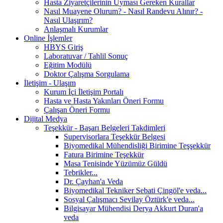
Hasta Ziyaretçilerinin Uyması Gereken Kurallar
Nasıl Muayene Olurum? - Nasıl Randevu Alınır? -
Nasıl Ulaşırım?
Anlaşmalı Kurumlar
Online İşlemler
HBYS Giriş
Laboratuvar / Tahlil Sonuç
Eğitim Modülü
Doktor Çalışma Sorgulama
İletişim - Ulaşım
Kurum İçi İletişim Portalı
Hasta ve Hasta Yakınları Öneri Formu
Çalışan Öneri Formu
Dijital Medya
Teşekkür - Başarı Belgeleri Takdimleri
Supervisorlara Teşekkür Belgesi
Biyomedikal Mühendisliği Birimine Teşşekkür
Fatura Birimine Teşekkür
Masa Tenisinde Yüzümüz Güldü
Tebrikler...
Dr. Çayhan'a Veda
Biyomedikal Tekniker Sebati Çingöl'e veda...
Sosyal Çalışmacı Sevilay Öztürk'e veda...
Bilgisayar Mühendisi Derya Akkurt Duran'a
veda