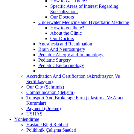
How to Get There?
Specific Areas of Interest Regarding
Specialization:
Our Doctors
Underwater Medicine and Hyperbaric Medicine
How to get there?
About the Clinic
Our Doctors
Anesthesia and Reanimation
Brain And Neurosurgery
Pediatric Allergy and Immunology
Pediatric Surgery
Pediatric Endocrinology
Accreditation And Certification (Akreditasyon Ve
Sertifikasyon)
Our City (Şehrimiz)
Communication (İletişim)
Transport And Brokerage Firm (Ulaştırma Ve Aracı
Kurumlar)
Payment (Ödeme)
USHAŞ
Yönlendirme
Hastane Bilgi Rehberi
Poliklinik Çalışma Saatleri