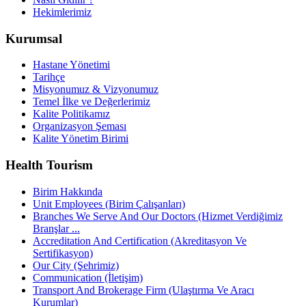
Hekimlerimiz
Kurumsal
Hastane Yönetimi
Tarihçe
Misyonumuz & Vizyonumuz
Temel İlke ve Değerlerimiz
Kalite Politikamız
Organizasyon Şeması
Kalite Yönetim Birimi
Health Tourism
Birim Hakkında
Unit Employees (Birim Çalışanları)
Branches We Serve And Our Doctors (Hizmet Verdiğimiz
Branşlar ...
Accreditation And Certification (Akreditasyon Ve
Sertifikasyon)
Our City (Şehrimiz)
Communication (İletişim)
Transport And Brokerage Firm (Ulaştırma Ve Aracı
Kurumlar)