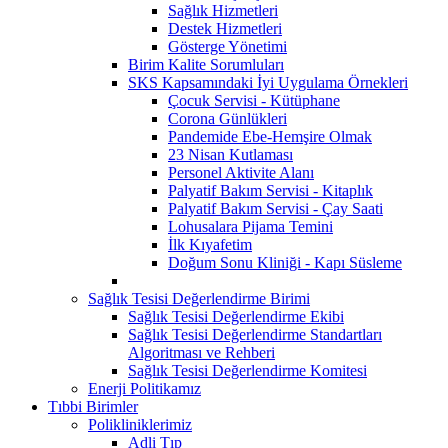
Sağlık Hizmetleri
Destek Hizmetleri
Gösterge Yönetimi
Birim Kalite Sorumluları
SKS Kapsamındaki İyi Uygulama Örnekleri
Çocuk Servisi - Kütüphane
Corona Günlükleri
Pandemide Ebe-Hemşire Olmak
23 Nisan Kutlaması
Personel Aktivite Alanı
Palyatif Bakım Servisi - Kitaplık
Palyatif Bakım Servisi - Çay Saati
Lohusalara Pijama Temini
İlk Kıyafetim
Doğum Sonu Kliniği - Kapı Süsleme
Sağlık Tesisi Değerlendirme Birimi
Sağlık Tesisi Değerlendirme Ekibi
Sağlık Tesisi Değerlendirme Standartları
Algoritması ve Rehberi
Sağlık Tesisi Değerlendirme Komitesi
Enerji Politikamız
Tıbbi Birimler
Polikliniklerimiz
Adli Tıp