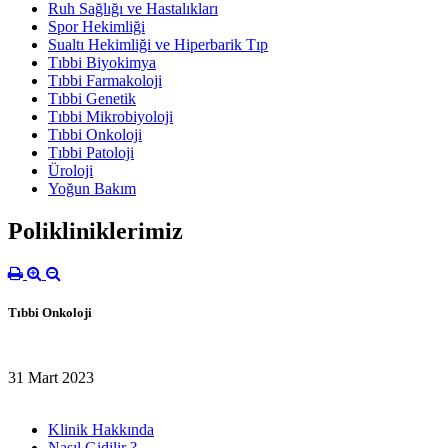
Ruh Sağlığı ve Hastalıkları
Spor Hekimliği
Sualtı Hekimliği ve Hiperbarik Tıp
Tıbbi Biyokimya
Tıbbi Farmakoloji
Tıbbi Genetik
Tıbbi Mikrobiyoloji
Tıbbi Onkoloji
Tıbbi Patoloji
Üroloji
Yoğun Bakım
Polikliniklerimiz
Tıbbi Onkoloji
31 Mart 2023
Klinik Hakkında
Nasıl Gidilir ?