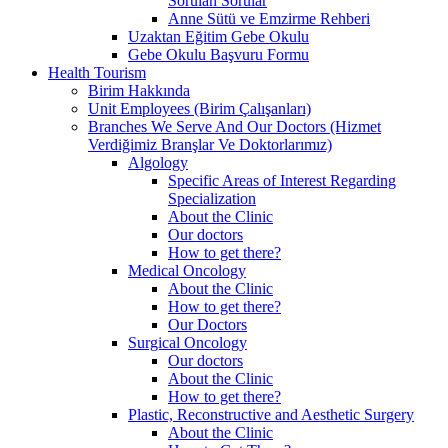
Sorulan Sorular
Anne Sütü ve Emzirme Rehberi
Uzaktan Eğitim Gebe Okulu
Gebe Okulu Başvuru Formu
Health Tourism
Birim Hakkında
Unit Employees (Birim Çalışanları)
Branches We Serve And Our Doctors (Hizmet
Verdiğimiz Branşlar Ve Doktorlarımız)
Algology
Specific Areas of Interest Regarding
Specialization
About the Clinic
Our doctors
How to get there?
Medical Oncology
About the Clinic
How to get there?
Our Doctors
Surgical Oncology
Our doctors
About the Clinic
How to get there?
Plastic, Reconstructive and Aesthetic Surgery
About the Clinic