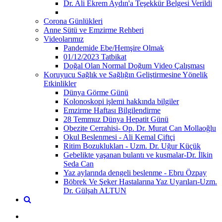
Dr. Ali Ekrem Aydın'a Teşekkür Belgesi Verildi
Corona Günlükleri
Anne Sütü ve Emzirme Rehberi
Videolarımız
Pandemide Ebe/Hemşire Olmak
01/12/2023 Tatbikat
Doğal Olan Normal Doğum Video Çalışması
Koruyucu Sağlık ve Sağlığın Geliştirmesine Yönelik
Etkinlikler
Dünya Görme Günü
Kolonoskopi işlemi hakkında bilgiler
Emzirme Haftası Bilgilendirme
28 Temmuz Dünya Hepatit Günü
Obezite Cerrahisi- Op. Dr. Murat Can Mollaoğlu
Okul Beslenmesi - Ali Kemal Çiftçi
Ritim Bozuklukları - Uzm. Dr. Uğur Küçük
Gebelikte yaşanan bulantı ve kusmalar-Dr. İlkin
Seda Can
Yaz aylarında dengeli beslenme - Ebru Özpay
Böbrek Ve Şeker Hastalarına Yaz Uyarıları-Uzm.
Dr. Gülşah ALTUN