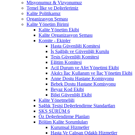
Misyonumuz & Vizyonumuz
Temel İlke ve Değerlerimiz
Kalite Politikamız
Organizasyon Şeması
Kalite Yönetim Birimi
Kalite Yönetim Ekibi
Kalite Organizasyon Şeması
Komite - Ekipler
Hasta Güvenliği Komitesi
İş Sağlığı ve Güvenliği Kurulu
Tesis Güvenliği Komitesi
Eğitim Komitesi
Acil Durum ve Afet Yönetimi Ekibi
Akılcı İlaç Kullanım ve İlaç Yönetim Ekibi
Anne Dostu Hastane Komisyonu
Bebek Dostu Hastane Komisyonu
Beyaz Kod Ekibi
Bilgi Güvenliği Ekibi
Kalite Yönetmeliği
Sağlık Tesisi Değerlendirme Standartları
SKS SÜRÜM 6
Öz Değerlendirme Planları
Bölüm Kalite Sorumluları
Kurumsal Hizmetler
Hasta Ve Çalışan Odaklı Hizmetler