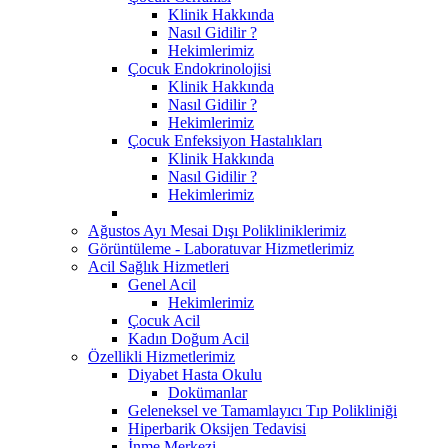
Klinik Hakkında
Nasıl Gidilir ?
Hekimlerimiz
Çocuk Endokrinolojisi
Klinik Hakkında
Nasıl Gidilir ?
Hekimlerimiz
Çocuk Enfeksiyon Hastalıkları
Klinik Hakkında
Nasıl Gidilir ?
Hekimlerimiz
Ağustos Ayı Mesai Dışı Polikliniklerimiz
Görüntüleme - Laboratuvar Hizmetlerimiz
Acil Sağlık Hizmetleri
Genel Acil
Hekimlerimiz
Çocuk Acil
Kadın Doğum Acil
Özellikli Hizmetlerimiz
Diyabet Hasta Okulu
Dokümanlar
Geleneksel ve Tamamlayıcı Tıp Polikliniği
Hiperbarik Oksijen Tedavisi
İnme Merkezi